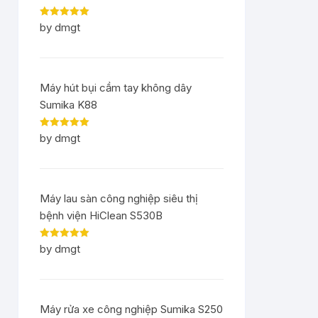
Rated
5
out
by dmgt
of 5
Máy hút bụi cầm tay không dây
Sumika K88
Rated
5
out
by dmgt
of 5
Máy lau sàn công nghiệp siêu thị
bệnh viện HiClean S530B
Rated
5
out
by dmgt
of 5
Máy rửa xe công nghiệp Sumika S250