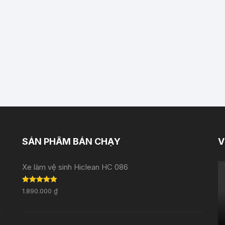
SẢN PHẨM BÁN CHẠY
V
Xe làm vệ sinh Hiclean HC 086
Rated
5.00
1.890.000
₫
out of 5
i