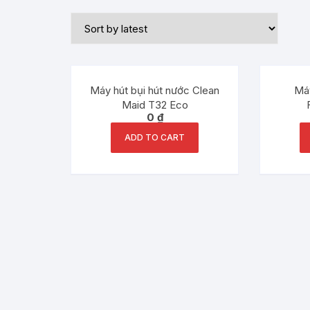
Máy hút bụi hút nước Clean
Máy
Maid T32 Eco
0
₫
ADD TO CART