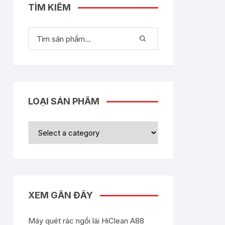
TÌM KIẾM
LOẠI SẢN PHẨM
XEM GẦN ĐÂY
Máy quét rác ngồi lái HiClean A88