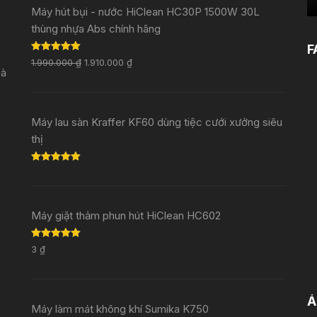
Máy hút bụi - nước HiClean HC30P 1500W 30L
thùng nhựa Abs chính hãng
F
Rated
5.00
1.990.000
₫
1.910.000
₫
out of 5
Đà
Máy lau sàn Kraffer KF60 dùng tiệc cưới xưởng siêu
thị
Rated
5.00
out of 5
Máy giặt thảm phun hút HiClean HC602
Rated
5.00
3
₫
out of 5
Ả
Máy làm mát không khí Sumika K750