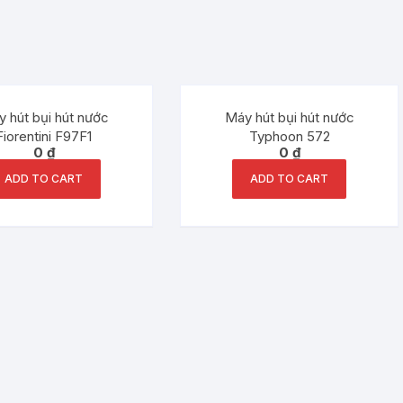
 hút bụi hút nước
Máy hút bụi hút nước
Fiorentini F97F1
Typhoon 572
0
₫
0
₫
ADD TO CART
ADD TO CART