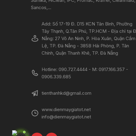
Sumika, HiClean, IPC, Promac, Kraffer, Cleanmaid,
Sancos,...
Add: Số 17-19 Đ. D15 KCN Tân Bình, Phường
Tây Thạnh, Q.Tân Phú, TP.HCM - Địa chỉ tại 
Nẵng: 27 Võ An Ninh, P. Hòa Xuân, Quận Cẩm
Lệ, TP. Đà Nẵng - 385B Hải Phòng, P. Tân
Chính, Quận Thanh Khê, TP. Đà Nẵng
Hotline: 090.727.4444 - M: 0917.166.357 -
0906.339.685
tienthanhkd@gmail.com
www.dienmaygiatot.net
info@dienmaygiatot.net