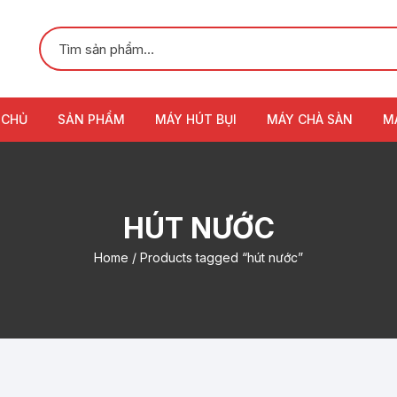
 CHỦ
SẢN PHẨM
MÁY HÚT BỤI
MÁY CHÀ SÀN
M
HÚT NƯỚC
Home
/ Products tagged “hút nước”