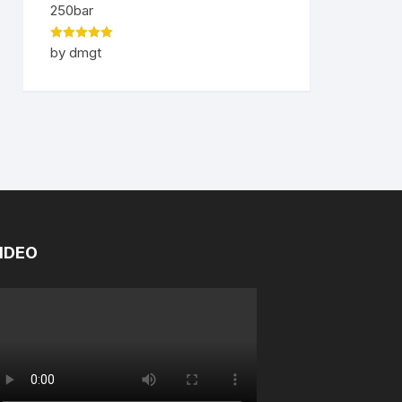
250bar
Rated
5
out
by dmgt
of 5
IDEO