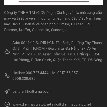
Công ty TNHH TM và DV Phạm Gia Nguyễn là nhà cung cấp
máy và thiết bị vệ sinh công nghiệp hàng đầu Việt Nam hiện
nay. Bán sỉ - bán lẻ và phân phối Sumika, HiClean, IPC,
Promac, Kraffer, Cleanmaid, Sancos,...
Add: Số 17-19 Đ. D15 KCN Tân Bình, Phường Tây Thạnh,
Q.Tân Phú, TP.HCM - Địa chỉ tại Đà Nẵng: 27 Võ An
Ninh, P. Hòa Xuân, Quận Cẩm Lệ, TP. Đà Nẵng - 385B
Hải Phòng, P. Tân Chính, Quận Thanh Khê, TP. Đà Nẵng
Hotline: 090.727.4444 - M: 0917.166.357 -
0906.339.685
tienthanhkd@gmail.com
www.dienmaygiatot.net info@dienmaygiatot.net