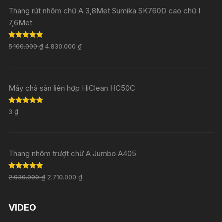
Thang rút nhôm chữ A 3,8Met Sumika SK760D cao chữ I
7,6Met
Rated
5.00
5.100.000
₫
4.830.000
₫
out of 5
Máy chà sàn liên hợp HiClean HC50C
Rated
5.00
3
₫
out of 5
Thang nhôm trượt chữ A Jumbo A405
Rated
5.00
2.930.000
₫
2.710.000
₫
out of 5
VIDEO