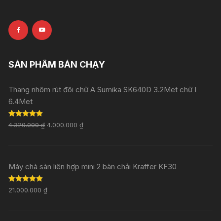
SẢN PHẨM BÁN CHẠY
Thang nhôm rút đôi chữ A Sumika SK640D 3.2Met chữ I
6.4Met
Rated
5.00
4.320.000
₫
4.000.000
₫
out of 5
Máy chà sàn liên hợp mini 2 bàn chải Kraffer KF30
Rated
5.00
21.000.000
₫
out of 5