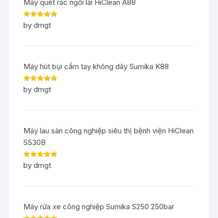
Máy quét rác ngồi lái HiClean A88
Rated
5
out
by dmgt
of 5
Máy hút bụi cầm tay không dây Sumika K88
Rated
5
out
by dmgt
of 5
Máy lau sàn công nghiệp siêu thị bệnh viện HiClean
S530B
Rated
5
out
by dmgt
of 5
Máy rửa xe công nghiệp Sumika S250 250bar