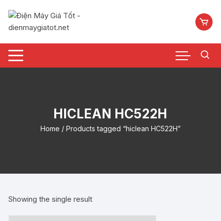
Chuyển
tới
nội
dung
HICLEAN HC522H
Home
/ Products tagged “hiclean HC522H”
Showing the single result