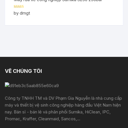
Rated
5
out
by dmgt
of 5
VỀ CHÚNG TÔI
Công ty TNHH TM và DV Phạm Gia Nguyễn là nhà cung cấp
máy và thiết bị vệ sinh công nghiệp hàng đầu Việt Nam hiện
nay. Bán sỉ - bán lẻ và phân phối Sumika, HiClean, IPC,
Promac, Kraffer, Cleanmaid, Sancos,...