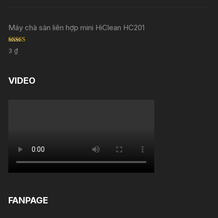
out of 5
Máy chà sàn liên hợp mini HiClean HC201
Rated
5.00
3
₫
out of 5
VIDEO
FANPAGE