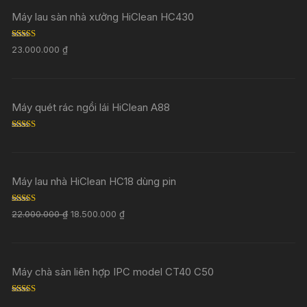
Máy lau sàn nhà xưởng HiClean HC430
Rated
5.00
23.000.000
₫
out of 5
Máy quét rác ngồi lái HiClean A88
Rated
5.00
out of 5
Máy lau nhà HiClean HC18 dùng pin
Rated
5.00
22.000.000
₫
18.500.000
₫
out of 5
Máy chà sàn liên hợp IPC model CT40 C50
Rated
5.00