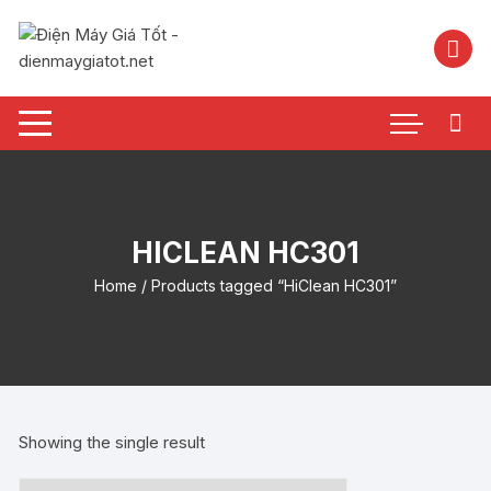
Chuyển
tới
nội
dung
HICLEAN HC301
Home
/ Products tagged “HiClean HC301”
Showing the single result