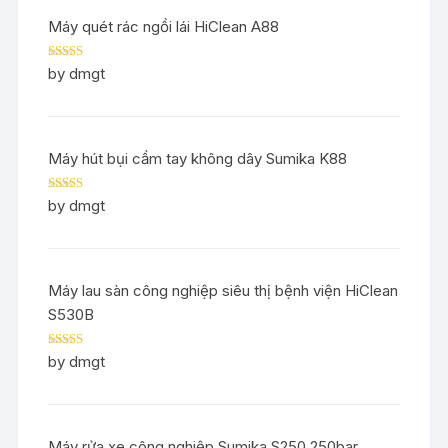
Máy quét rác ngồi lái HiClean A88
Rated
5
out
by dmgt
of 5
Máy hút bụi cầm tay không dây Sumika K88
Rated
5
out
by dmgt
of 5
Máy lau sàn công nghiệp siêu thị bệnh viện HiClean
S530B
Rated
5
out
by dmgt
of 5
Máy rửa xe công nghiệp Sumika S250 250bar