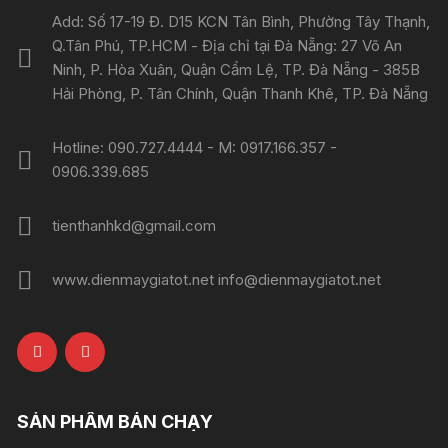
Add: Số 17-19 Đ. D15 KCN Tân Bình, Phường Tây Thạnh,
Q.Tân Phú, TP.HCM - Địa chỉ tại Đà Nẵng: 27 Võ An
Ninh, P. Hòa Xuân, Quận Cẩm Lệ, TP. Đà Nẵng - 385B
Hải Phòng, P. Tân Chính, Quận Thanh Khê, TP. Đà Nẵng
Hotline: 090.727.4444 - M: 0917.166.357 -
0906.339.685
tienthanhkd@gmail.com
www.dienmaygiatot.net info@dienmaygiatot.net
SẢN PHẨM BÁN CHẠY