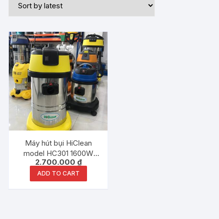
Máy hút bụi HiClean
model HC301 1600W
2.700.000
₫
30Lit chính hãng
ADD TO CART