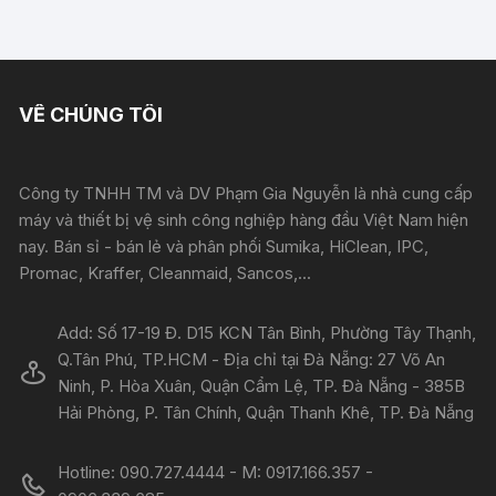
VỀ CHÚNG TÔI
Công ty TNHH TM và DV Phạm Gia Nguyễn là nhà cung cấp
máy và thiết bị vệ sinh công nghiệp hàng đầu Việt Nam hiện
nay. Bán sỉ - bán lẻ và phân phối Sumika, HiClean, IPC,
Promac, Kraffer, Cleanmaid, Sancos,...
Add: Số 17-19 Đ. D15 KCN Tân Bình, Phường Tây Thạnh,
Q.Tân Phú, TP.HCM - Địa chỉ tại Đà Nẵng: 27 Võ An
Ninh, P. Hòa Xuân, Quận Cẩm Lệ, TP. Đà Nẵng - 385B
Hải Phòng, P. Tân Chính, Quận Thanh Khê, TP. Đà Nẵng
Hotline: 090.727.4444 - M: 0917.166.357 -