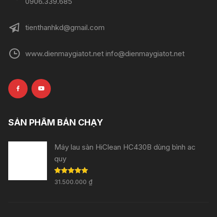
0906.339.685
tienthanhkd@gmail.com
www.dienmaygiatot.net info@dienmaygiatot.net
SẢN PHẨM BÁN CHẠY
Máy lau sàn HiClean HC430B dùng bình ac
quy
Rated
5.00
31.500.000
₫
out of 5