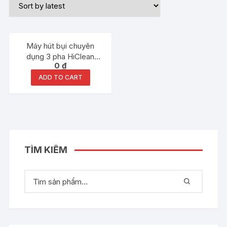
Máy hút bụi chuyên
dụng 3 pha HiClean
0
₫
HC400
ADD TO CART
TÌM KIẾM