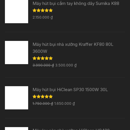
Máy hút bụi cầm tay không dây Sumika K88
Rated
5.00
2.150.000
₫
out of 5
Máy hút bụi nhà xưởng Kraffer KF80 80L
3600W
Rated
5.00
3.990.000
₫
3.500.000
₫
out of 5
Máy hút bụi HiClean SP30 1500W 30L
Rated
5.00
1.750.000
₫
1.650.000
₫
out of 5