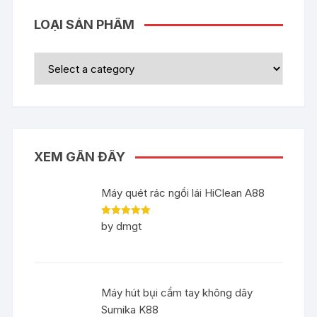
LOẠI SẢN PHẨM
XEM GẦN ĐÂY
Máy quét rác ngồi lái HiClean A88
Rated
5
out
by dmgt
of 5
Máy hút bụi cầm tay không dây
Sumika K88