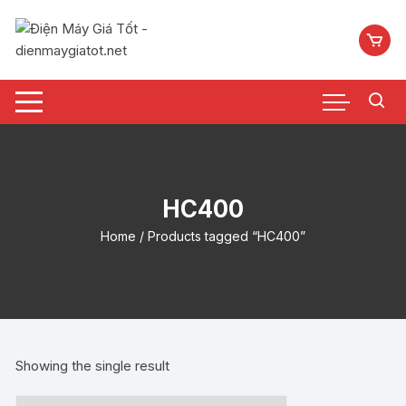
Chuyển
tới
nội
dung
HC400
Home
/ Products tagged “HC400”
Showing the single result