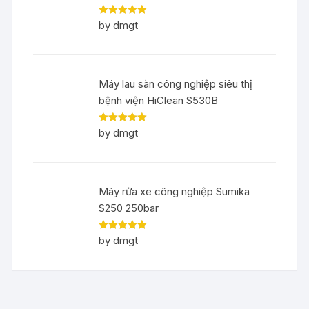
Rated
5
out
by dmgt
of 5
Máy lau sàn công nghiệp siêu thị
bệnh viện HiClean S530B
Rated
5
out
by dmgt
of 5
Máy rửa xe công nghiệp Sumika
S250 250bar
Rated
5
out
by dmgt
of 5