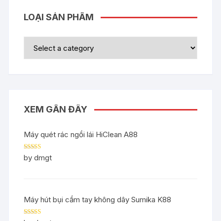
LOẠI SẢN PHẨM
XEM GẦN ĐÂY
Máy quét rác ngồi lái HiClean A88
Rated
5
out
by dmgt
of 5
Máy hút bụi cầm tay không dây Sumika K88