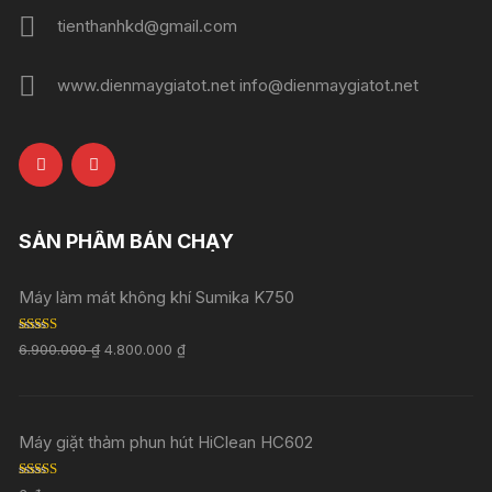
tienthanhkd@gmail.com
www.dienmaygiatot.net info@dienmaygiatot.net
SẢN PHẨM BÁN CHẠY
Máy làm mát không khí Sumika K750
Rated
5.00
6.900.000
₫
4.800.000
₫
out of 5
Máy giặt thảm phun hút HiClean HC602
Rated
5.00