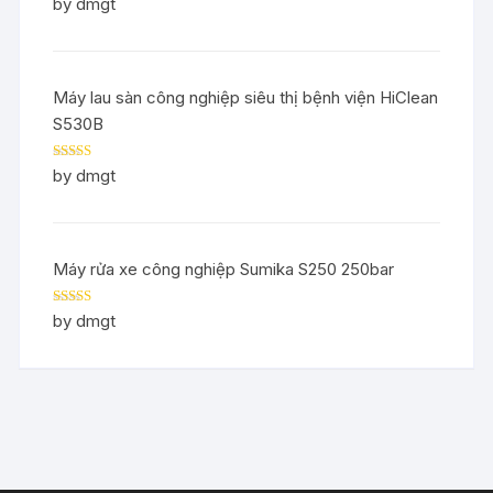
Rated
5
out
by dmgt
of 5
Máy lau sàn công nghiệp siêu thị bệnh viện HiClean
S530B
Rated
5
out
by dmgt
of 5
Máy rửa xe công nghiệp Sumika S250 250bar
Rated
5
out
by dmgt
of 5