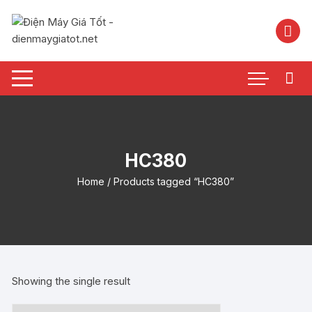
Chuyển
tới
nội
dung
HC380
Home
/ Products tagged “HC380”
Showing the single result