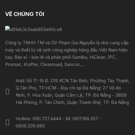
VỀ CHÚNG TÔI
Công ty TNHH TM và DV Phạm Gia Nguyễn là nhà cung cấp
máy và thiết bị vệ sinh công nghiệp hàng đầu Việt Nam hiện
nay. Bán sỉ - bán lẻ và phân phối Sumika, HiClean, IPC,
Promac, Kraffer, Cleanmaid, Sancos,...
Add: Số 17-19 Đ. D15 KCN Tân Bình, Phường Tây Thạnh,
Q.Tân Phú, TP.HCM - Địa chỉ tại Đà Nẵng: 27 Võ An
Ninh, P. Hòa Xuân, Quận Cẩm Lệ, TP. Đà Nẵng - 385B
Hải Phòng, P. Tân Chính, Quận Thanh Khê, TP. Đà Nẵng
Hotline: 090.727.4444 - M: 0917.166.357 -
0906.339.685