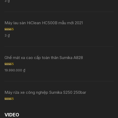
3
₫
out of 5
Máy lau sàn HiClean HC500B mẫu mới 2021
Rated
5.00
3
₫
out of 5
Ghế mát xa cao cấp toàn thân Sumika A828
Rated
5.00
19.990.000
₫
out of 5
Máy rửa xe công nghiệp Sumika S250 250bar
Rated
5.00
out of 5
VIDEO