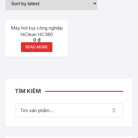
Out of stock
Máy hút bụi công nghiệp
HiClean HC380
0
₫
READ MORE
TÌM KIẾM