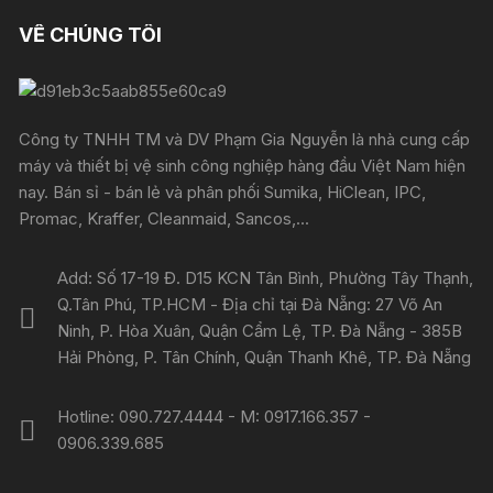
VỀ CHÚNG TÔI
Công ty TNHH TM và DV Phạm Gia Nguyễn là nhà cung cấp
máy và thiết bị vệ sinh công nghiệp hàng đầu Việt Nam hiện
nay. Bán sỉ - bán lẻ và phân phối Sumika, HiClean, IPC,
Promac, Kraffer, Cleanmaid, Sancos,...
Add: Số 17-19 Đ. D15 KCN Tân Bình, Phường Tây Thạnh,
Q.Tân Phú, TP.HCM - Địa chỉ tại Đà Nẵng: 27 Võ An
Ninh, P. Hòa Xuân, Quận Cẩm Lệ, TP. Đà Nẵng - 385B
Hải Phòng, P. Tân Chính, Quận Thanh Khê, TP. Đà Nẵng
Hotline: 090.727.4444 - M: 0917.166.357 -
0906.339.685