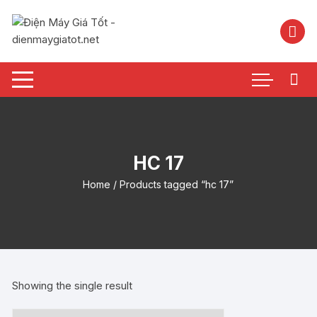
Chuyển
tới
nội
dung
HC 17
Home
/ Products tagged “hc 17”
Showing the single result