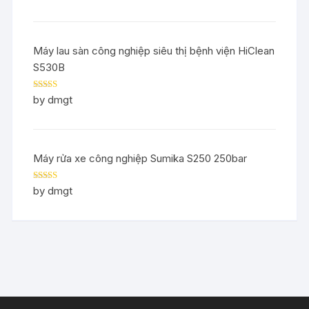
Máy lau sàn công nghiệp siêu thị bệnh viện HiClean
S530B
Rated
5
out
by dmgt
of 5
Máy rửa xe công nghiệp Sumika S250 250bar
Rated
5
out
by dmgt
of 5