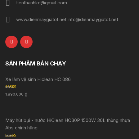
tienthanhkd@gmail.com
www.dienmaygiatot.net info@dienmaygiatot.net
SẢN PHẨM BÁN CHẠY
Xe làm vệ sinh Hiclean HC 086
Rated
5.00
1.890.000
₫
out of 5
Máy hút bụi - nước HiClean HC30P 1500W 30L thùng nhựa
Abs chính hãng