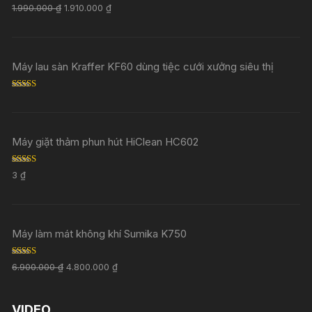
Rated
5.00
1.990.000
₫
1.910.000
₫
out of 5
Máy lau sàn Kraffer KF60 dùng tiệc cưới xưởng siêu thị
Rated
5.00
out of 5
Máy giặt thảm phun hút HiClean HC602
Rated
5.00
3
₫
out of 5
Máy làm mát không khí Sumika K750
Rated
5.00
6.900.000
₫
4.800.000
₫
out of 5
VIDEO