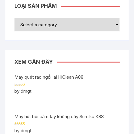
LOẠI SẢN PHẨM
XEM GẦN ĐÂY
Máy quét rác ngồi lái HiClean A88
Rated
5
out
by dmgt
of 5
Máy hút bụi cầm tay không dây Sumika K88
Rated
5
out
by dmgt
of 5