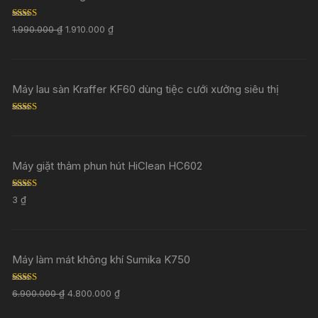
Rated
5.00
1.990.000
₫
1.910.000
₫
out of 5
Máy lau sàn Kraffer KF60 dùng tiệc cưới xưởng siêu thị
Rated
5.00
out of 5
Máy giặt thảm phun hút HiClean HC602
Rated
5.00
3
₫
out of 5
Máy làm mát không khí Sumika K750
Rated
5.00
6.900.000
₫
4.800.000
₫
out of 5