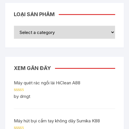
LOẠI SẢN PHẨM
XEM GẦN ĐÂY
Máy quét rác ngồi lái HiClean A88
Rated
5
out
by dmgt
of 5
Máy hút bụi cầm tay không dây Sumika K88