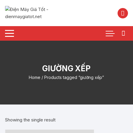
Chuyển
tới
nội
dung
GIƯỜNG XẾP
Home
/ Products tagged “giường xếp”
Showing the single result