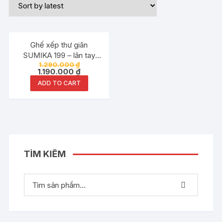
Đang ưu đãi!
Ghế xếp thư giãn
SUMIKA 199 – lăn tay
1.290.000
₫
massage, khung vuông
1.190.000
₫
cao cấp
ADD TO CART
TÌM KIẾM