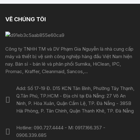
VỀ CHÚNG TÔI
Công ty TNHH TM và DV Phạm Gia Nguyễn là nhà cung cấp
máy và thiết bị vệ sinh công nghiệp hàng đầu Việt Nam hiện
nay. Bán sỉ - bán lẻ và phân phối Sumika, HiClean, IPC,
Promac, Kraffer, Cleanmaid, Sancos,...
Add: Số 17-19 Đ. D15 KCN Tân Bình, Phường Tây Thạnh,
Q.Tân Phú, TP.HCM - Địa chỉ tại Đà Nẵng: 27 Võ An
Ninh, P. Hòa Xuân, Quận Cẩm Lệ, TP. Đà Nẵng - 385B
Hải Phòng, P. Tân Chính, Quận Thanh Khê, TP. Đà Nẵng
Hotline: 090.727.4444 - M: 0917.166.357 -
0906.339.685