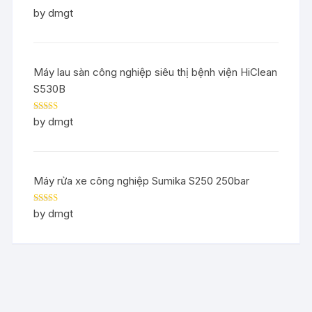
Rated
5
out
by dmgt
of 5
Máy lau sàn công nghiệp siêu thị bệnh viện HiClean
S530B
Rated
5
out
by dmgt
of 5
Máy rửa xe công nghiệp Sumika S250 250bar
Rated
5
out
by dmgt
of 5