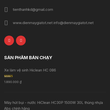
tienthanhkd@gmail.com
www.dienmaygiatot.net info@dienmaygiatot.net
SẢN PHẨM BÁN CHẠY
Xe làm vệ sinh Hiclean HC 086
Rated
5.00
1.890.000
₫
out of 5
Máy hút bụi - nước HiClean HC30P 1500W 30L thùng nhựa
Abs chính hãng