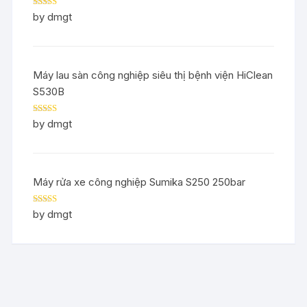
Rated
5
out
by dmgt
of 5
Máy lau sàn công nghiệp siêu thị bệnh viện HiClean
S530B
Rated
5
out
by dmgt
of 5
Máy rửa xe công nghiệp Sumika S250 250bar
Rated
5
out
by dmgt
of 5