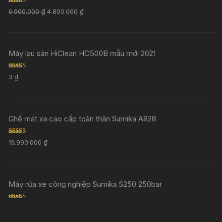
Rated
5.00
6.900.000
₫
4.800.000
₫
out of 5
Máy lau sàn HiClean HC500B mẫu mới 2021
Rated
5.00
3
₫
out of 5
Ghế mát xa cao cấp toàn thân Sumika A828
Rated
5.00
19.990.000
₫
out of 5
Máy rửa xe công nghiệp Sumika S250 250bar
Rated
5.00
out of 5