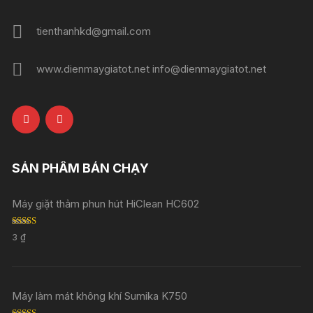
tienthanhkd@gmail.com
www.dienmaygiatot.net info@dienmaygiatot.net
SẢN PHẨM BÁN CHẠY
Máy giặt thảm phun hút HiClean HC602
Rated
5.00
3
₫
out of 5
Máy làm mát không khí Sumika K750