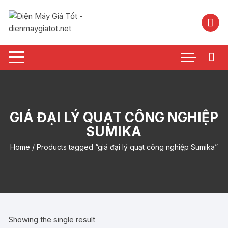
Chuyển
tới
nội
dung
GIÁ ĐẠI LÝ QUẠT CÔNG NGHIỆP
SUMIKA
Home
/ Products tagged “giá đại lý quạt công nghiệp Sumika”
Showing the single result