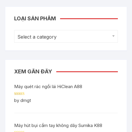
LOẠI SẢN PHẨM
Select a category
XEM GẦN ĐÂY
Máy quét rác ngồi lái HiClean A88
Rated
5
out
by dmgt
of 5
Máy hút bụi cầm tay không dây Sumika K88