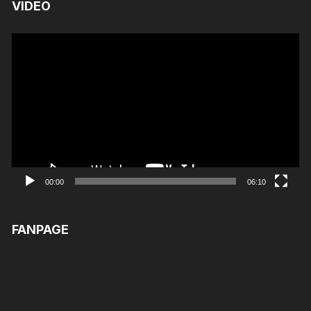
VIDEO
Trình
chơi
Video
00:00
06:10
FANPAGE