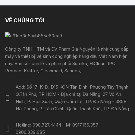
VỀ CHÚNG TÔI
Công ty TNHH TM và DV Phạm Gia Nguyễn là nhà cung cấp
máy và thiết bị vệ sinh công nghiệp hàng đầu Việt Nam hiện
nay. Bán sỉ - bán lẻ và phân phối Sumika, HiClean, IPC,
Promac, Kraffer, Cleanmaid, Sancos,...
Add: Số 17-19 Đ. D15 KCN Tân Bình, Phường Tây Thạnh,
Q.Tân Phú, TP.HCM - Địa chỉ tại Đà Nẵng: 27 Võ An
Ninh, P. Hòa Xuân, Quận Cẩm Lệ, TP. Đà Nẵng - 385B
Hải Phòng, P. Tân Chính, Quận Thanh Khê, TP. Đà Nẵng
Hotline: 090.727.4444 - M: 0917.166.357 -
0906.339.685