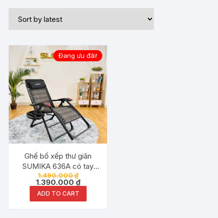
Đang ưu đãi!
Ghế bố xếp thư giãn
SUMIKA 636A có tay
1.490.000
₫
mát xa
1.390.000
₫
ADD TO CART