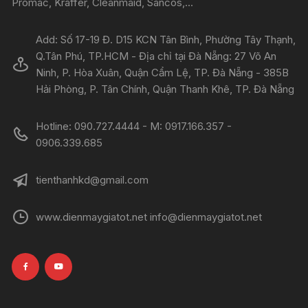
Promac, Kraffer, Cleanmaid, Sancos,...
Add: Số 17-19 Đ. D15 KCN Tân Bình, Phường Tây Thạnh,
Q.Tân Phú, TP.HCM - Địa chỉ tại Đà Nẵng: 27 Võ An
Ninh, P. Hòa Xuân, Quận Cẩm Lệ, TP. Đà Nẵng - 385B
Hải Phòng, P. Tân Chính, Quận Thanh Khê, TP. Đà Nẵng
Hotline: 090.727.4444 - M: 0917.166.357 -
0906.339.685
tienthanhkd@gmail.com
www.dienmaygiatot.net info@dienmaygiatot.net