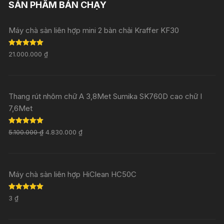
SẢN PHẨM BÁN CHẠY
Máy chà sàn liên hợp mini 2 bàn chải Kraffer KF30
Rated
5.00
21.000.000
₫
out of 5
Thang rút nhôm chữ A 3,8Met Sumika SK760D cao chữ I
7,6Met
Rated
5.00
5.100.000
₫
4.830.000
₫
out of 5
Máy chà sàn liên hợp HiClean HC50C
Rated
5.00
3
₫
out of 5