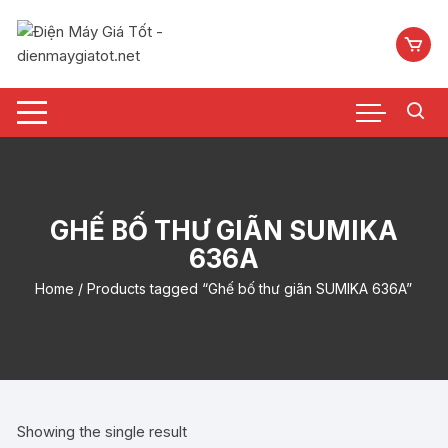
Chuyển
tới
nội
dung
GHẾ BỐ THƯ GIÃN SUMIKA
636A
Home
/ Products tagged “Ghế bố thư giãn SUMIKA 636A”
Showing the single result