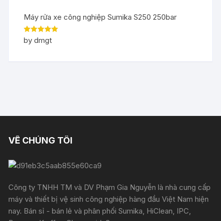
Máy rửa xe công nghiệp Sumika S250 250bar
Rated
5
out
by dmgt
of 5
VỀ CHÚNG TÔI
Công ty TNHH TM và DV Phạm Gia Nguyễn là nhà cung cấp
máy và thiết bị vệ sinh công nghiệp hàng đầu Việt Nam hiện
nay. Bán sỉ - bán lẻ và phân phối Sumika, HiClean, IPC,