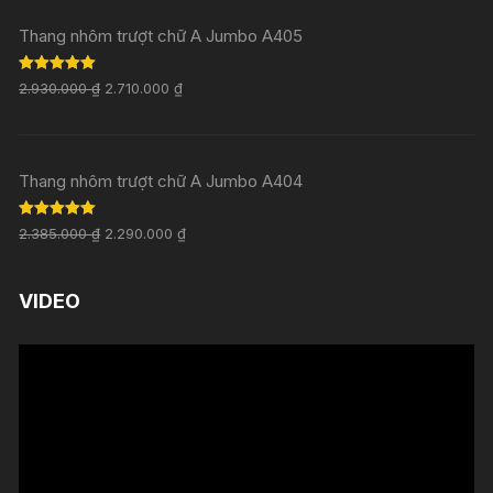
Thang nhôm trượt chữ A Jumbo A405
Rated
5.00
2.930.000
₫
2.710.000
₫
out of 5
Thang nhôm trượt chữ A Jumbo A404
Rated
5.00
2.385.000
₫
2.290.000
₫
out of 5
VIDEO
Trình
chơi
Video