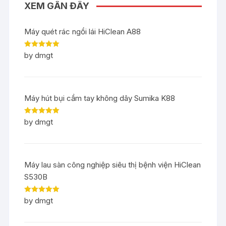
XEM GẦN ĐÂY
Máy quét rác ngồi lái HiClean A88
Rated
5
out
by dmgt
of 5
Máy hút bụi cầm tay không dây Sumika K88
Rated
5
out
by dmgt
of 5
Máy lau sàn công nghiệp siêu thị bệnh viện HiClean
S530B
Rated
5
out
by dmgt
of 5