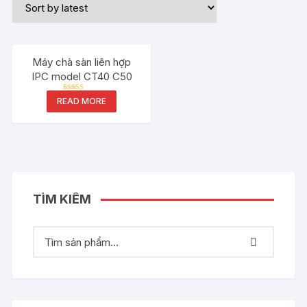
Máy chà sàn liên hợp
IPC model CT40 C50
Rated
READ MORE
5.00
out of 5
TÌM KIẾM