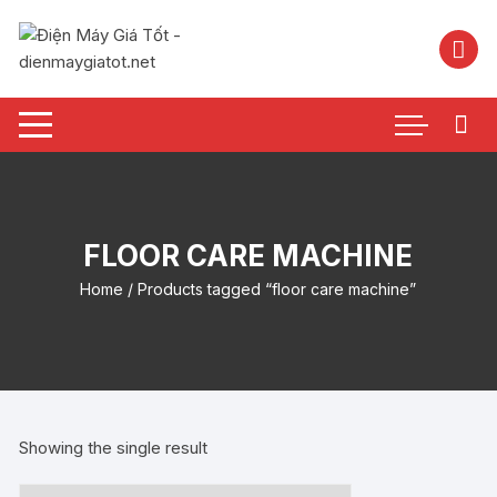
Chuyển
tới
nội
dung
FLOOR CARE MACHINE
Home
/ Products tagged “floor care machine”
Showing the single result