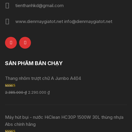
tienthanhkd@gmail.com
www.dienmaygiatot.net info@dienmaygiatot.net
SẢN PHẨM BÁN CHẠY
Thang nhôm trượt chữ A Jumbo A404
Rated
5.00
2.385.000
₫
2.290.000
₫
out of 5
Máy hút bụi - nước HiClean HC30P 1500W 30L thùng nhựa
Abs chính hãng