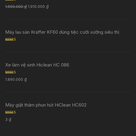
Rated
5.00
1.990.000
₫
1.910.000
₫
out of 5
Máy lau sàn Kraffer KF60 dùng tiệc cưới xưởng siêu thị
Rated
5.00
out of 5
Xe làm vệ sinh Hiclean HC 086
Rated
5.00
1.890.000
₫
out of 5
Máy giặt thảm phun hút HiClean HC602
Rated
5.00
3
₫
out of 5