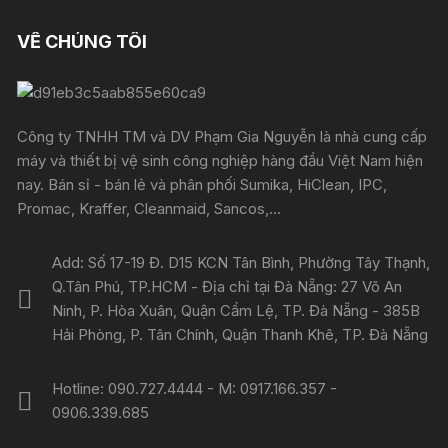
VỀ CHÚNG TÔI
Công ty TNHH TM và DV Phạm Gia Nguyễn là nhà cung cấp
máy và thiết bị vệ sinh công nghiệp hàng đầu Việt Nam hiện
nay. Bán sỉ - bán lẻ và phân phối Sumika, HiClean, IPC,
Promac, Kraffer, Cleanmaid, Sancos,...
Add: Số 17-19 Đ. D15 KCN Tân Bình, Phường Tây Thạnh,
Q.Tân Phú, TP.HCM - Địa chỉ tại Đà Nẵng: 27 Võ An
Ninh, P. Hòa Xuân, Quận Cẩm Lệ, TP. Đà Nẵng - 385B
Hải Phòng, P. Tân Chính, Quận Thanh Khê, TP. Đà Nẵng
Hotline: 090.727.4444 - M: 0917.166.357 -
0906.339.685