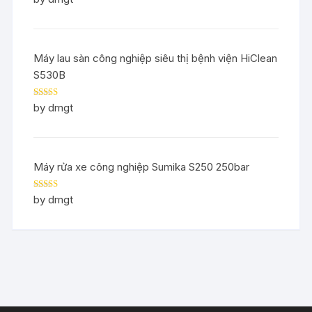
of 5
Máy lau sàn công nghiệp siêu thị bệnh viện HiClean
S530B
Rated
5
out
by dmgt
of 5
Máy rửa xe công nghiệp Sumika S250 250bar
Rated
5
out
by dmgt
of 5