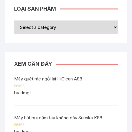
LOẠI SẢN PHẨM
XEM GẦN ĐÂY
Máy quét rác ngồi lái HiClean A88
Rated
5
out
by dmgt
of 5
Máy hút bụi cầm tay không dây Sumika K88
Rated
5
out
by dmgt