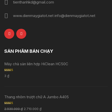
tienthanhkd@gmail.com
www.dienmaygiatot.net info@dienmaygiatot.net
SẢN PHẨM BÁN CHẠY
Máy chà sàn liên hợp HiClean HC50C
Rated
5.00
3
₫
out of 5
Thang nhôm trượt chữ A Jumbo A405
Rated
5.00
2.930.000
₫
2.710.000
₫
out of 5