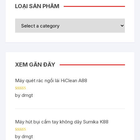
LOẠI SẢN PHẨM
XEM GẦN ĐÂY
Máy quét rác ngồi lái HiClean A88
Rated
5
out
by dmgt
of 5
Máy hút bụi cầm tay không dây Sumika K88
Rated
5
out
by dmgt
of 5