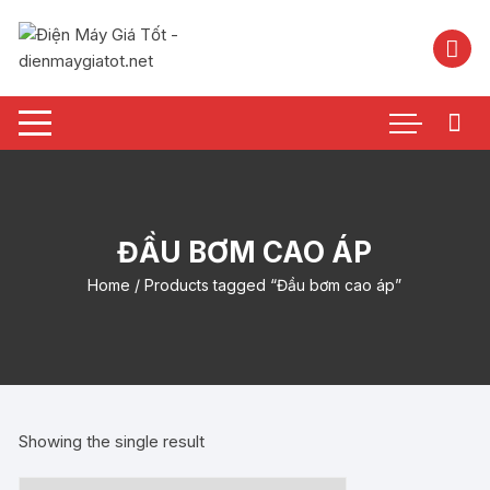
Chuyển
tới
nội
dung
ĐẦU BƠM CAO ÁP
Home
/ Products tagged “Đầu bơm cao áp”
Showing the single result