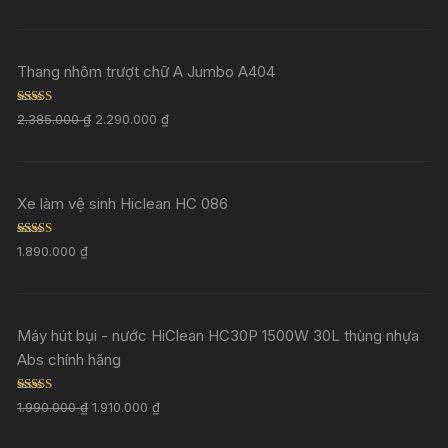
Thang nhôm trượt chữ A Jumbo A404
Rated
5.00
2.385.000
₫
2.290.000
₫
out of 5
Xe làm vệ sinh Hiclean HC 086
Rated
5.00
1.890.000
₫
out of 5
Máy hút bụi - nước HiClean HC30P 1500W 30L thùng nhựa
Abs chính hãng
Rated
5.00
1.990.000
₫
1.910.000
₫
out of 5