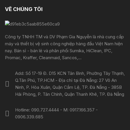
VỀ CHÚNG TÔI
Công ty TNHH TM và DV Phạm Gia Nguyễn là nhà cung cấp
máy và thiết bị vệ sinh công nghiệp hàng đầu Việt Nam hiện
nay. Bán sỉ - bán lẻ và phân phối Sumika, HiClean, IPC,
Promac, Kraffer, Cleanmaid, Sancos,...
Add: Số 17-19 Đ. D15 KCN Tân Bình, Phường Tây Thạnh,
Q.Tân Phú, TP.HCM - Địa chỉ tại Đà Nẵng: 27 Võ An
Ninh, P. Hòa Xuân, Quận Cẩm Lệ, TP. Đà Nẵng - 385B
Hải Phòng, P. Tân Chính, Quận Thanh Khê, TP. Đà Nẵng
Hotline: 090.727.4444 - M: 0917.166.357 -
0906.339.685