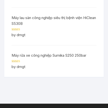
Máy lau sàn công nghiệp siêu thị bệnh viện HiClean
S530B
Rated
5
out
by dmgt
of 5
Máy rửa xe công nghiệp Sumika S250 250bar
Rated
5
out
by dmgt
of 5