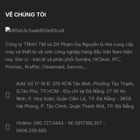
VỀ CHÚNG TÔI
Công ty TNHH TM và DV Phạm Gia Nguyễn là nhà cung cấp
máy và thiết bị vệ sinh công nghiệp hàng đầu Việt Nam hiện
nay. Bán sỉ - bán lẻ và phân phối Sumika, HiClean, IPC,
Promac, Kraffer, Cleanmaid, Sancos,...
Add: Số 17-19 Đ. D15 KCN Tân Bình, Phường Tây Thạnh,
Q.Tân Phú, TP.HCM - Địa chỉ tại Đà Nẵng: 27 Võ An
Ninh, P. Hòa Xuân, Quận Cẩm Lệ, TP. Đà Nẵng - 385B
Hải Phòng, P. Tân Chính, Quận Thanh Khê, TP. Đà Nẵng
Hotline: 090.727.4444 - M: 0917.166.357 -
0906.339.685