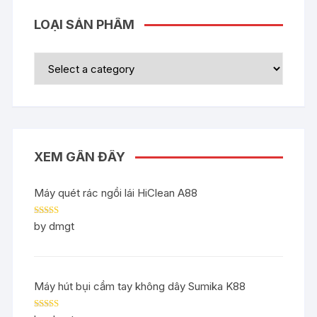
LOẠI SẢN PHẨM
XEM GẦN ĐÂY
Máy quét rác ngồi lái HiClean A88
Rated
5
out
by dmgt
of 5
Máy hút bụi cầm tay không dây Sumika K88