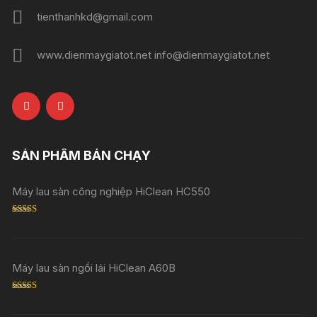
tienthanhkd@gmail.com
www.dienmaygiatot.net info@dienmaygiatot.net
SẢN PHẨM BÁN CHẠY
Máy lau sàn công nghiệp HiClean HC550
Rated
5.00
out of 5
Máy lau sàn ngồi lái HiClean A60B
Rated
5.00
out of 5