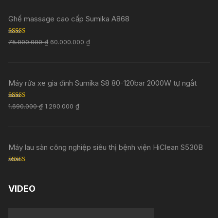
Ghế massage cao cấp Sumika A868
Rated
5.00
75.000.000
₫
60.000.000
₫
out of 5
Máy rửa xe gia đình Sumika S8 80-120bar 2000W tự ngắt
Rated
5.00
1.690.000
₫
1.290.000
₫
out of 5
Máy lau sàn công nghiệp siêu thị bệnh viện HiClean S530B
Rated
5.00
out of 5
VIDEO