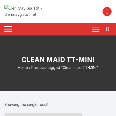
Chuyển
tới
nội
dung
CLEAN MAID TT-MINI
Home
/ Products tagged “Clean maid TT-MINI”
Showing the single result