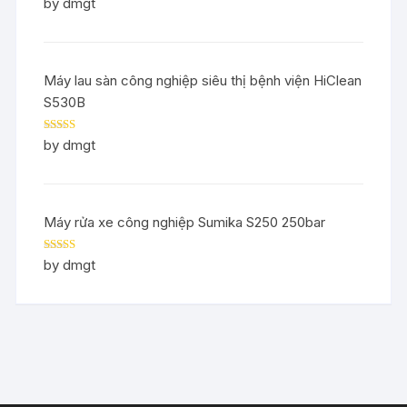
Rated
5
out
by dmgt
of 5
Máy lau sàn công nghiệp siêu thị bệnh viện HiClean
S530B
Rated
5
out
by dmgt
of 5
Máy rửa xe công nghiệp Sumika S250 250bar
Rated
5
out
by dmgt
of 5