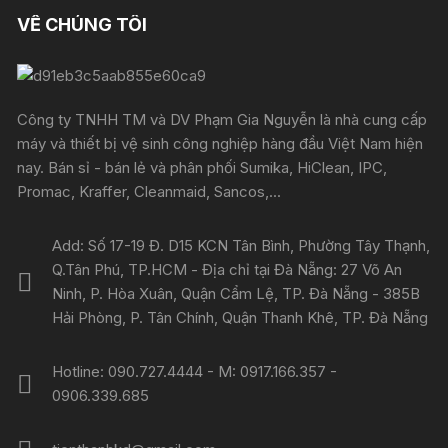
VỀ CHÚNG TÔI
Công ty TNHH TM và DV Phạm Gia Nguyễn là nhà cung cấp
máy và thiết bị vệ sinh công nghiệp hàng đầu Việt Nam hiện
nay. Bán sỉ - bán lẻ và phân phối Sumika, HiClean, IPC,
Promac, Kraffer, Cleanmaid, Sancos,...
Add: Số 17-19 Đ. D15 KCN Tân Bình, Phường Tây Thạnh,
Q.Tân Phú, TP.HCM - Địa chỉ tại Đà Nẵng: 27 Võ An
Ninh, P. Hòa Xuân, Quận Cẩm Lệ, TP. Đà Nẵng - 385B
Hải Phòng, P. Tân Chính, Quận Thanh Khê, TP. Đà Nẵng
Hotline: 090.727.4444 - M: 0917.166.357 -
0906.339.685