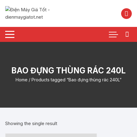
Chuyển
tới
nội
dung
BAO ĐỰNG THÙNG RÁC 240L
Home
/ Products tagged “Bao đựng thùng rác 240L”
Showing the single result