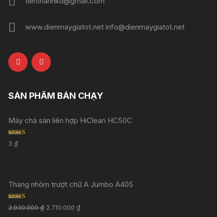
tienthanhkd@gmail.com
www.dienmaygiatot.net info@dienmaygiatot.net
SẢN PHẨM BÁN CHẠY
Máy chà sàn liên hợp HiClean HC50C
Rated
5.00
3
₫
out of 5
Thang nhôm trượt chữ A Jumbo A405
Rated
5.00
2.930.000
₫
2.710.000
₫
out of 5