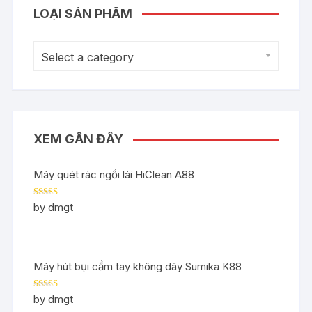
LOẠI SẢN PHẨM
Select a category
XEM GẦN ĐÂY
Máy quét rác ngồi lái HiClean A88
Rated
5
out
by dmgt
of 5
Máy hút bụi cầm tay không dây Sumika K88
Rated
5
out
by dmgt
of 5