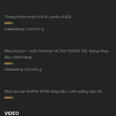
Thang nhôm trượt chữ A Jumbo A404
Rated
5.00
2.385.000
₫
2.290.000
₫
out of 5
Máy hút bụi - nước HiClean HC30P 1500W 30L thùng nhựa
Abs chính hãng
Rated
5.00
1.990.000
₫
1.910.000
₫
out of 5
Máy lau sàn Kraffer KF60 dùng tiệc cưới xưởng siêu thị
Rated
5.00
out of 5
VIDEO