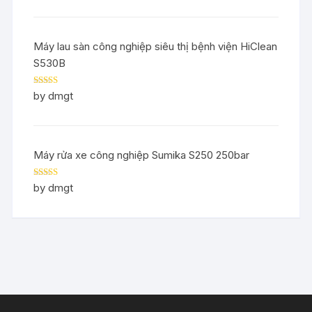
Máy lau sàn công nghiệp siêu thị bệnh viện HiClean
S530B
Rated
5
out
by dmgt
of 5
Máy rửa xe công nghiệp Sumika S250 250bar
Rated
5
out
by dmgt
of 5