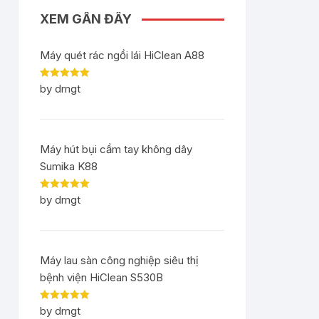
XEM GẦN ĐÂY
Máy quét rác ngồi lái HiClean A88
Rated
5
out
by dmgt
of 5
Máy hút bụi cầm tay không dây
Sumika K88
Rated
5
out
by dmgt
of 5
Máy lau sàn công nghiệp siêu thị
bệnh viện HiClean S530B
Rated
5
out
by dmgt
of 5