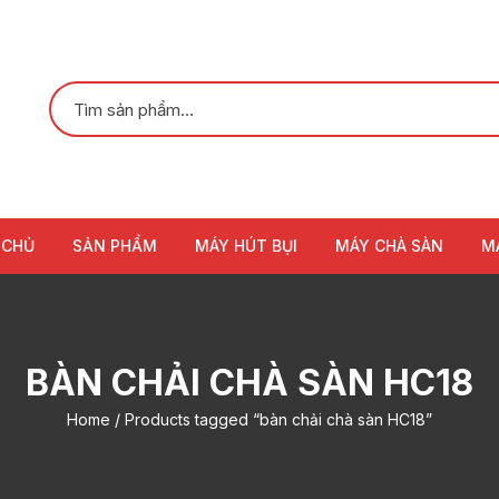
 CHỦ
SẢN PHẨM
MÁY HÚT BỤI
MÁY CHÀ SÀN
M
BÀN CHẢI CHÀ SÀN HC18
Home
/ Products tagged “bàn chải chà sàn HC18”