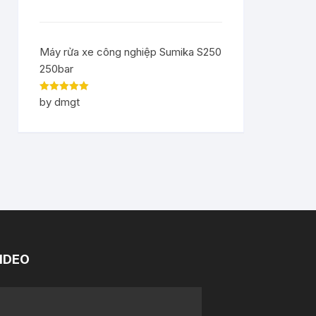
Máy rửa xe công nghiệp Sumika S250
250bar
Rated
5
out
by dmgt
of 5
IDEO