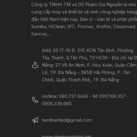
Công ty TNHH TM và DV Phạm Gia Nguyễn là nhà
cung cấp máy và thiết bị vệ sinh công nghiệp hàng
đầu Việt Nam hiện nay. Bán sỉ - bán lẻ và phân phố
Sumika, HiClean, IPC, Promac, Kraffer, Cleanmaid,
Sancos,...
Add: Số 17-19 Đ. D15 KCN Tân Bình, Phường
Tây Thạnh, Q.Tân Phú, TP.HCM - Địa chỉ tại 
Nẵng: 27 Võ An Ninh, P. Hòa Xuân, Quận Cẩm
Lệ, TP. Đà Nẵng - 385B Hải Phòng, P. Tân
Chính, Quận Thanh Khê, TP. Đà Nẵng
Hotline: 090.727.4444 - M: 0917.166.357 -
0906.339.685
tienthanhkd@gmail.com
www.dienmaygiatot.net