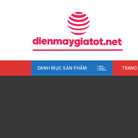
Chuyển
tới
nội
dung
DANH MỤC SẢN PHẨM
TRANG