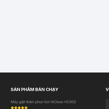
SẢN PHẨM BÁN CHẠY
V
Máy giặt thảm phun hút HiClean HC602