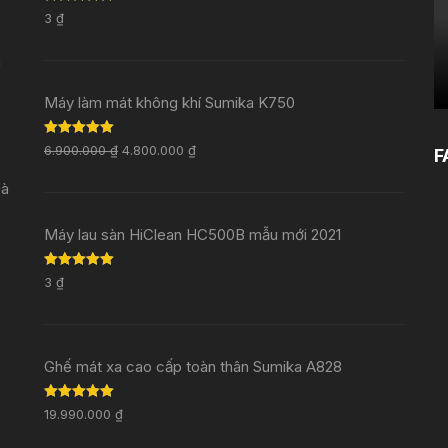
Rated
5.00
3
₫
out of 5
i
Máy làm mát không khí Sumika K750
Rated
5.00
6.900.000
₫
4.800.000
₫
F
out of 5
Đà
Máy lau sàn HiClean HC500B mẫu mới 2021
Rated
5.00
3
₫
out of 5
Ghế mát xa cao cấp toàn thân Sumika A828
Rated
5.00
19.990.000
₫
out of 5