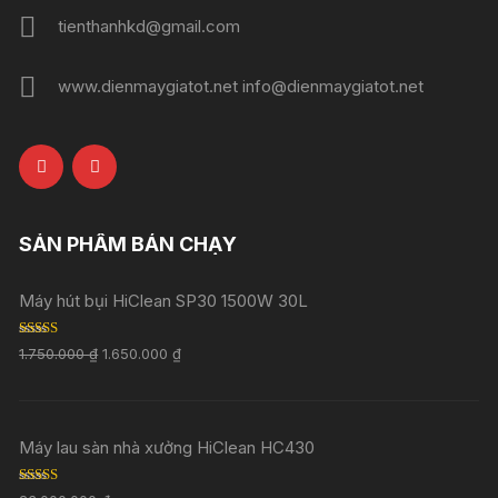
tienthanhkd@gmail.com
www.dienmaygiatot.net info@dienmaygiatot.net
SẢN PHẨM BÁN CHẠY
Máy hút bụi HiClean SP30 1500W 30L
Rated
5.00
1.750.000
₫
1.650.000
₫
out of 5
Máy lau sàn nhà xưởng HiClean HC430
Rated
5.00