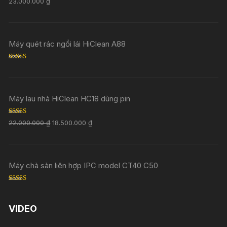
23.000.000
₫
out of 5
Máy quét rác ngồi lái HiClean A88
Rated
5.00
out of 5
Máy lau nhà HiClean HC18 dùng pin
Rated
5.00
22.000.000
₫
18.500.000
₫
out of 5
Máy chà sàn liên hợp IPC model CT40 C50
Rated
5.00
out of 5
VIDEO