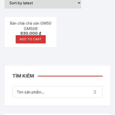
Bàn chải chà sàn GM50
GM50B
930.000
₫
ADD TO CART
TÌM KIẾM