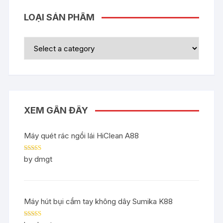
LOẠI SẢN PHẨM
XEM GẦN ĐÂY
Máy quét rác ngồi lái HiClean A88
Rated
5
out
by dmgt
of 5
Máy hút bụi cầm tay không dây Sumika K88