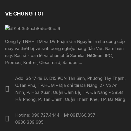
VỀ CHÚNG TÔI
Công ty TNHH TM và DV Phạm Gia Nguyễn là nhà cung cấp
máy và thiết bị vệ sinh công nghiệp hàng đầu Việt Nam hiện
nay. Bán sỉ - bán lẻ và phân phối Sumika, HiClean, IPC,
Promac, Kraffer, Cleanmaid, Sancos,...
Add: Số 17-19 Đ. D15 KCN Tân Bình, Phường Tây Thạnh,
Q.Tân Phú, TP.HCM - Địa chỉ tại Đà Nẵng: 27 Võ An
Ninh, P. Hòa Xuân, Quận Cẩm Lệ, TP. Đà Nẵng - 385B
Hải Phòng, P. Tân Chính, Quận Thanh Khê, TP. Đà Nẵng
Hotline: 090.727.4444 - M: 0917.166.357 -
0906.339.685