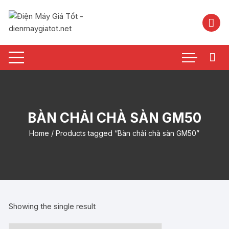
Chuyển
tới
nội
dung
BÀN CHẢI CHÀ SÀN GM50
Home
/ Products tagged “Bàn chải chà sàn GM50”
Showing the single result