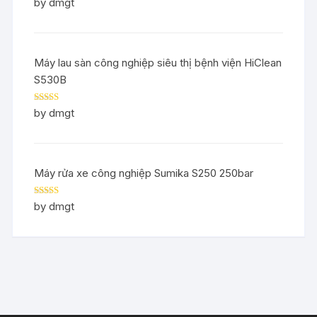
Rated
5
out
by dmgt
of 5
Máy lau sàn công nghiệp siêu thị bệnh viện HiClean
S530B
Rated
5
out
by dmgt
of 5
Máy rửa xe công nghiệp Sumika S250 250bar
Rated
5
out
by dmgt
of 5