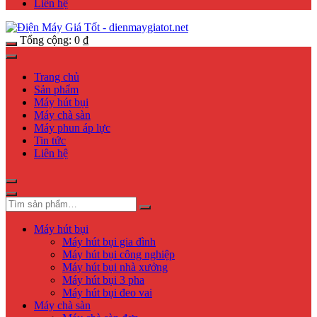
Liên hệ
Tổng cộng:
0
₫
Trang chủ
Sản phẩm
Máy hút bụi
Máy chà sàn
Máy phun áp lực
Tin tức
Liên hệ
Máy hút bụi
Máy hút bụi gia đình
Máy hút bụi công nghiệp
Máy hút bụi nhà xưởng
Máy hút bụi 3 pha
Máy hút bụi đeo vai
Máy chà sàn