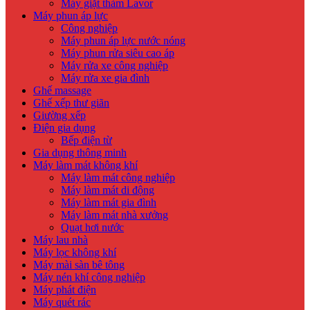
Máy giặt thảm Lavor
Máy phun áp lực
Công nghiệp
Máy phun áp lực nước nóng
Máy phun rửa siêu cao áp
Máy rửa xe công nghiệp
Máy rửa xe gia đình
Ghế massage
Ghế xếp thư giãn
Giường xếp
Điện gia dụng
Bếp điện từ
Gia dụng thông minh
Máy làm mát không khí
Máy làm mát công nghiệp
Máy làm mát di động
Máy làm mát gia đình
Máy làm mát nhà xưởng
Quạt hơi nước
Máy lau nhà
Máy lọc không khí
Máy mài sàn bê tông
Máy nén khí công nghiệp
Máy phát điện
Máy quét rác