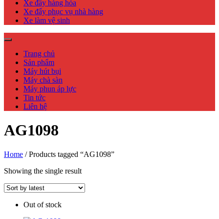
Xe đẩy hàng hóa
Xe đẩy phục vụ nhà hàng
Xe làm vệ sinh
Trang chủ
Sản phẩm
Máy hút bụi
Máy chà sàn
Máy phun áp lực
Tin tức
Liên hệ
AG1098
Home
/ Products tagged “AG1098”
Showing the single result
Out of stock