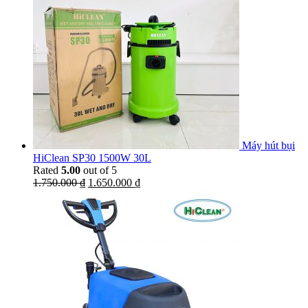
Máy hút bụi
HiClean SP30 1500W 30L
Rated
5.00
out of 5
1.750.000
₫
1.650.000
₫