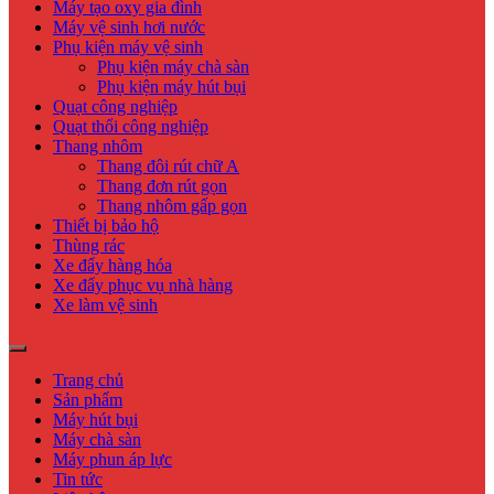
Máy tạo oxy gia đình
Máy vệ sinh hơi nước
Phụ kiện máy vệ sinh
Phụ kiện máy chà sàn
Phụ kiện máy hút bụi
Quạt công nghiệp
Quạt thổi công nghiệp
Thang nhôm
Thang đôi rút chữ A
Thang đơn rút gọn
Thang nhôm gấp gọn
Thiết bị bảo hộ
Thùng rác
Xe đẩy hàng hóa
Xe đẩy phục vụ nhà hàng
Xe làm vệ sinh
Trang chủ
Sản phẩm
Máy hút bụi
Máy chà sàn
Máy phun áp lực
Tin tức