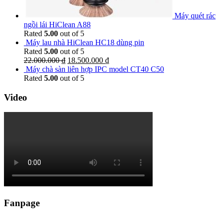
Máy quét rác
ngồi lái HiClean A88
Rated
5.00
out of 5
Máy lau nhà HiClean HC18 dùng pin
Rated
5.00
out of 5
22.000.000
₫
18.500.000
₫
Máy chà sàn liên hợp IPC model CT40 C50
Rated
5.00
out of 5
Video
Fanpage