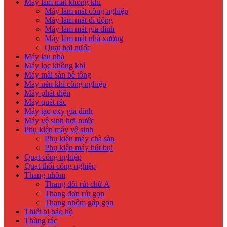
Máy làm mát không khí
Máy làm mát công nghiệp
Máy làm mát di động
Máy làm mát gia đình
Máy làm mát nhà xưởng
Quạt hơi nước
Máy lau nhà
Máy lọc không khí
Máy mài sàn bê tông
Máy nén khí công nghiệp
Máy phát điện
Máy quét rác
Máy tạo oxy gia đình
Máy vệ sinh hơi nước
Phụ kiện máy vệ sinh
Phụ kiện máy chà sàn
Phụ kiện máy hút bụi
Quạt công nghiệp
Quạt thổi công nghiệp
Thang nhôm
Thang đôi rút chữ A
Thang đơn rút gọn
Thang nhôm gấp gọn
Thiết bị bảo hộ
Thùng rác