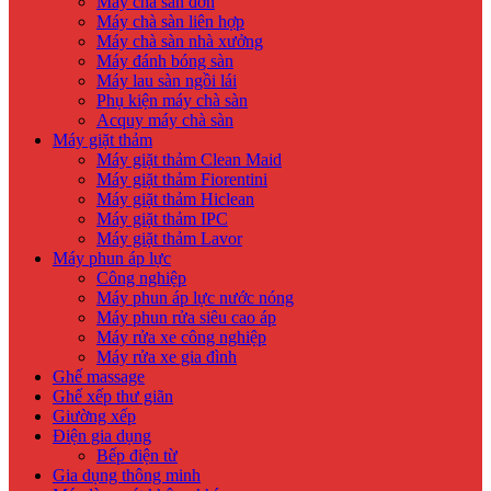
Máy chà sàn đơn
Máy chà sàn liên hợp
Máy chà sàn nhà xưởng
Máy đánh bóng sàn
Máy lau sàn ngồi lái
Phụ kiện máy chà sàn
Acquy máy chà sàn
Máy giặt thảm
Máy giặt thảm Clean Maid
Máy giặt thảm Fiorentini
Máy giặt thảm Hiclean
Máy giặt thảm IPC
Máy giặt thảm Lavor
Máy phun áp lực
Công nghiệp
Máy phun áp lực nước nóng
Máy phun rửa siêu cao áp
Máy rửa xe công nghiệp
Máy rửa xe gia đình
Ghế massage
Ghế xếp thư giãn
Giường xếp
Điện gia dụng
Bếp điện từ
Gia dụng thông minh