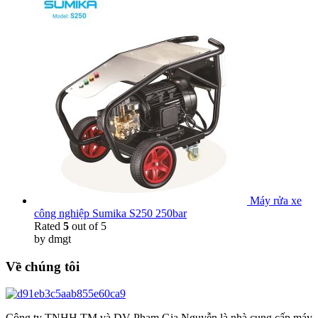
Máy rửa xe
công nghiệp Sumika S250 250bar
Rated
5
out of 5
by dmgt
Về chúng tôi
Công ty TNHH TM và DV Phạm Gia Nguyễn là nhà cung cấp máy