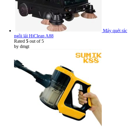
Máy quét rác
ngồi lái HiClean A88
Rated
5
out of 5
by dmgt