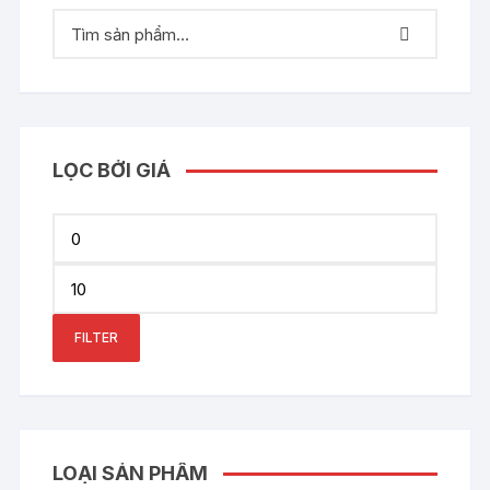
LỌC BỞI GIÁ
Min
price
Max
price
FILTER
LOẠI SẢN PHẨM