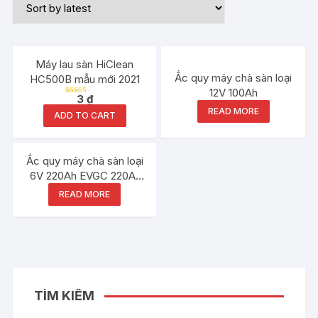
Máy lau sàn HiClean
Ắc quy máy chà sàn loại
HC500B mẫu mới 2021
12V 100Ah
3
₫
Rated
5.00
READ MORE
ADD TO CART
out of 5
Ắc quy máy chà sàn loại
6V 220Ah EVGC 220A-
AM
READ MORE
TÌM KIẾM