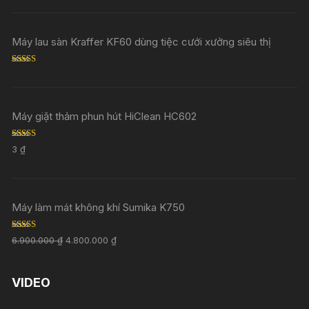
Máy lau sàn Kraffer KF60 dùng tiệc cưới xưởng siêu thị
Rated
5.00
out of 5
Máy giặt thảm phun hút HiClean HC602
Rated
5.00
3
₫
out of 5
Máy làm mát không khí Sumika K750
Rated
5.00
6.900.000
₫
4.800.000
₫
out of 5
VIDEO