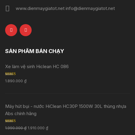
www.dienmaygiatot.net info@dienmaygiatot.net
SẢN PHẨM BÁN CHẠY
Xe làm vệ sinh Hiclean HC 086
Rated
5.00
1.890.000
₫
out of 5
Máy hút bụi - nước HiClean HC30P 1500W 30L thùng nhựa
Abs chính hãng
Rated
5.00
1.990.000
₫
1.910.000
₫
out of 5