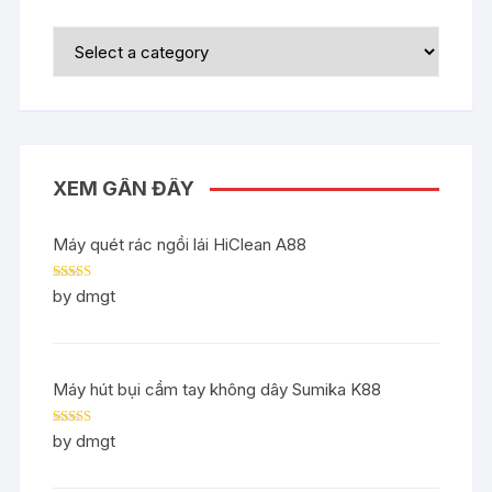
XEM GẦN ĐÂY
Máy quét rác ngồi lái HiClean A88
Rated
5
out
by dmgt
of 5
Máy hút bụi cầm tay không dây Sumika K88
Rated
5
out
by dmgt
of 5