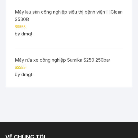
Máy lau sàn công nghiệp siêu thị bệnh viện HiClean
S530B
Rated
5
out
by dmgt
of 5
Máy rửa xe công nghiệp Sumika S250 250bar
Rated
5
out
by dmgt
of 5
VỀ CHÚNG TÔI