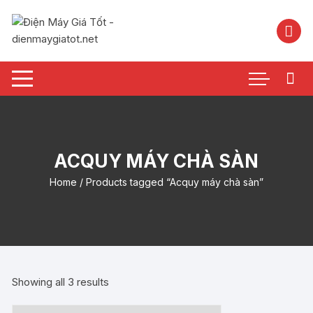
Chuyển
tới
nội
dung
ACQUY MÁY CHÀ SÀN
Home
/ Products tagged “Acquy máy chà sàn”
Showing all 3 results