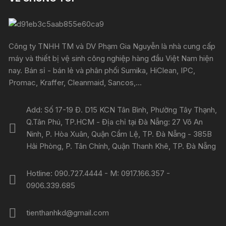
Công ty TNHH TM và DV Phạm Gia Nguyễn là nhà cung cấp
máy và thiết bị vệ sinh công nghiệp hàng đầu Việt Nam hiện
nay. Bán sỉ - bán lẻ và phân phối Sumika, HiClean, IPC,
Promac, Kraffer, Cleanmaid, Sancos,...
Add: Số 17-19 Đ. D15 KCN Tân Bình, Phường Tây Thạnh,
Q.Tân Phú, TP.HCM - Địa chỉ tại Đà Nẵng: 27 Võ An
Ninh, P. Hòa Xuân, Quận Cẩm Lệ, TP. Đà Nẵng - 385B
Hải Phòng, P. Tân Chính, Quận Thanh Khê, TP. Đà Nẵng
Hotline: 090.727.4444 - M: 0917.166.357 -
0906.339.685
tienthanhkd@gmail.com