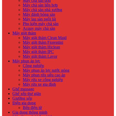
Máy chà sàn đơn
Máy chà sàn liên hợp
Máy chà sàn nhà xưởng
Máy đánh bóng sàn
Máy lau sàn ngồi lái
Phụ kiện máy chà sàn
Acquy máy chà sàn
Máy giặt thảm
Máy giặt thảm Clean Maid
Máy giặt thảm Fiorentini
Máy giặt thảm Hiclean
Máy giặt thảm IPC
Máy giặt thảm Lavor
Máy phun áp lực
Công nghiệp
Máy phun áp lực nước nóng
Máy phun rửa siêu cao áp
Máy rửa xe công nghiệp
Máy rửa xe gia đình
Ghế massage
Ghế xếp thư giãn
Giường xếp
Điện gia dụng
Bếp điện từ
Gia dụng thông minh