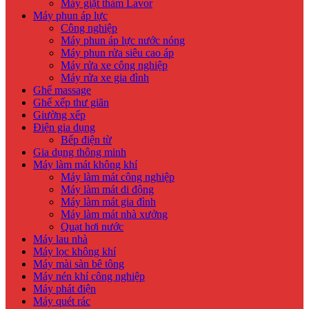
Máy giặt thảm Lavor
Máy phun áp lực
Công nghiệp
Máy phun áp lực nước nóng
Máy phun rửa siêu cao áp
Máy rửa xe công nghiệp
Máy rửa xe gia đình
Ghế massage
Ghế xếp thư giãn
Giường xếp
Điện gia dụng
Bếp điện từ
Gia dụng thông minh
Máy làm mát không khí
Máy làm mát công nghiệp
Máy làm mát di động
Máy làm mát gia đình
Máy làm mát nhà xưởng
Quạt hơi nước
Máy lau nhà
Máy lọc không khí
Máy mài sàn bê tông
Máy nén khí công nghiệp
Máy phát điện
Máy quét rác