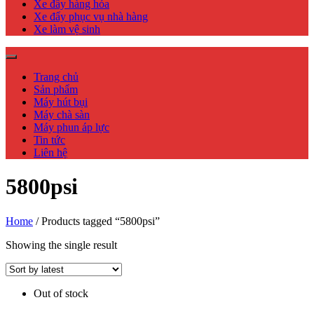
Xe đẩy hàng hóa
Xe đẩy phục vụ nhà hàng
Xe làm vệ sinh
Trang chủ
Sản phẩm
Máy hút bụi
Máy chà sàn
Máy phun áp lực
Tin tức
Liên hệ
5800psi
Home
/ Products tagged “5800psi”
Showing the single result
Out of stock