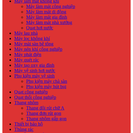
Máy làm mát không khí
Máy làm mát công nghiệp
Máy làm mát di động
Máy làm mát gia đình
Máy làm mát nhà xưởng
Quạt hơi nước
Máy lau nhà
Máy lọc không khí
Máy mài sàn bê tông
Máy nén khí công nghiệp
Máy phát điện
Máy quét rác
Máy tạo oxy gia đình
Máy vệ sinh hơi nước
Phụ kiện máy vệ sinh
Phụ kiện máy chà sàn
Phụ kiện máy hút bụi
Quạt công nghiệp
Quạt thổi công nghiệp
Thang nhôm
Thang đôi rút chữ A
Thang đơn rút gọn
Thang nhôm gấp gọn
Thiết bị bảo hộ
Thùng rác