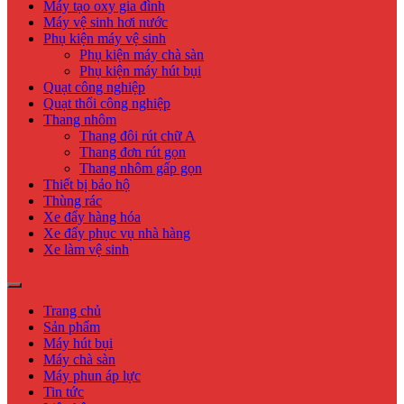
Máy tạo oxy gia đình
Máy vệ sinh hơi nước
Phụ kiện máy vệ sinh
Phụ kiện máy chà sàn
Phụ kiện máy hút bụi
Quạt công nghiệp
Quạt thổi công nghiệp
Thang nhôm
Thang đôi rút chữ A
Thang đơn rút gọn
Thang nhôm gấp gọn
Thiết bị bảo hộ
Thùng rác
Xe đẩy hàng hóa
Xe đẩy phục vụ nhà hàng
Xe làm vệ sinh
Trang chủ
Sản phẩm
Máy hút bụi
Máy chà sàn
Máy phun áp lực
Tin tức