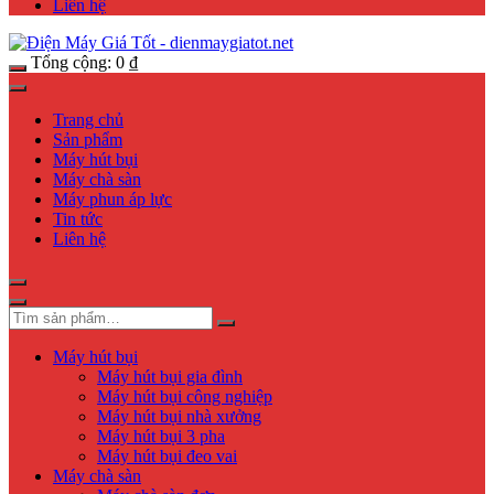
Liên hệ
Tổng cộng:
0
₫
Trang chủ
Sản phẩm
Máy hút bụi
Máy chà sàn
Máy phun áp lực
Tin tức
Liên hệ
Máy hút bụi
Máy hút bụi gia đình
Máy hút bụi công nghiệp
Máy hút bụi nhà xưởng
Máy hút bụi 3 pha
Máy hút bụi đeo vai
Máy chà sàn