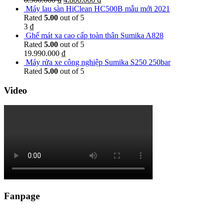
Máy lau sàn HiClean HC500B mẫu mới 2021
Rated
5.00
out of 5
3
₫
Ghế mát xa cao cấp toàn thân Sumika A828
Rated
5.00
out of 5
19.990.000
₫
Máy rửa xe công nghiệp Sumika S250 250bar
Rated
5.00
out of 5
Video
Fanpage