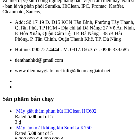
và thiết bị vệ sinh công nghiệp hàng đầu Việt Nam hiện nay. Bán sỉ
- bán lẻ và phân phối Sumika, HiClean, IPC, Promac, Kraffer,
Cleanmaid, Sancos,...
Add: Số 17-19 Đ. D15 KCN Tân Bình, Phường Tây Thạnh,
Q.Tân Phú, TP.HCM - Địa chỉ tại Đà Nẵng: 27 Võ An Ninh,
P. Hòa Xuân, Quận Cẩm Lệ, TP. Đà Nẵng - 385B Hải
Phòng, P. Tân Chính, Quận Thanh Khê, TP. Đà Nẵng
Hotline: 090.727.4444 - M: 0917.166.357 - 0906.339.685
tienthanhkd@gmail.com
www.dienmaygiatot.net info@dienmaygiatot.net
Sản phẩm bán chạy
Máy giặt thảm phun hút HiClean HC602
Rated
5.00
out of 5
3
₫
Máy làm mát không khí Sumika K750
Rated
5.00
out of 5
6.900.000
₫
4.800.000
₫