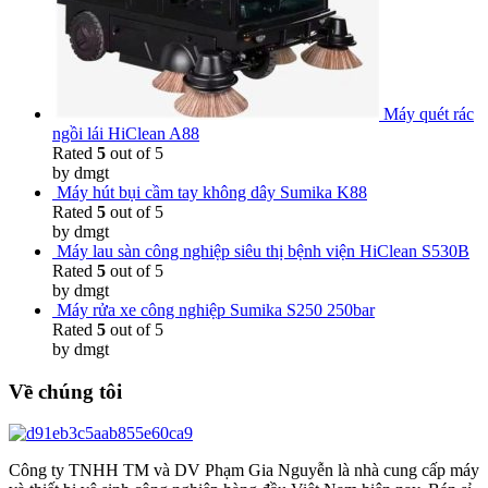
Máy quét rác
ngồi lái HiClean A88
Rated
5
out of 5
by dmgt
Máy hút bụi cầm tay không dây Sumika K88
Rated
5
out of 5
by dmgt
Máy lau sàn công nghiệp siêu thị bệnh viện HiClean S530B
Rated
5
out of 5
by dmgt
Máy rửa xe công nghiệp Sumika S250 250bar
Rated
5
out of 5
by dmgt
Về chúng tôi
Công ty TNHH TM và DV Phạm Gia Nguyễn là nhà cung cấp máy