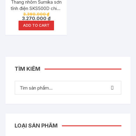
Đang ưu đãi!
Thang nhôm Sumika sơn
tĩnh điện SKS500D chiều
3.390.000
₫
cao A 2.5met chữ I
3.270.000
₫
5.0met
ADD TO CART
TÌM KIẾM
LOẠI SẢN PHẨM