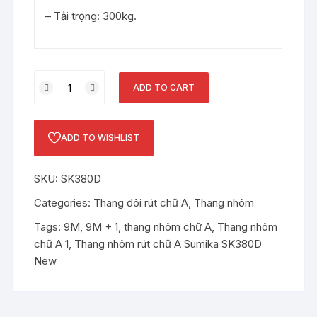
– Tải trọng: 300kg.
Thang
ADD TO CART
nhôm
rút
chữ
ADD TO WISHLIST
A
Sumika
SKU:
SK380D
SK380D
New
Categories:
Thang đôi rút chữ A
,
Thang nhôm
quantity
Tags:
9M
,
9M + 1
,
thang nhôm chữ A
,
Thang nhôm
chữ A 1
,
Thang nhôm rút chữ A Sumika SK380D
New