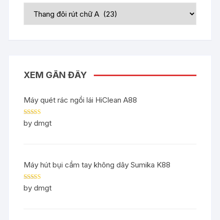
XEM GẦN ĐÂY
Máy quét rác ngồi lái HiClean A88
Rated
5
out
by dmgt
of 5
Máy hút bụi cầm tay không dây Sumika K88
Rated
5
out
by dmgt
of 5