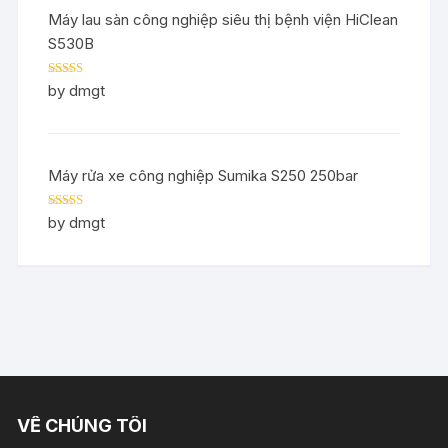
Máy lau sàn công nghiệp siêu thị bệnh viện HiClean
S530B
Rated
5
out
by dmgt
of 5
Máy rửa xe công nghiệp Sumika S250 250bar
Rated
5
out
by dmgt
of 5
VỀ CHÚNG TÔI