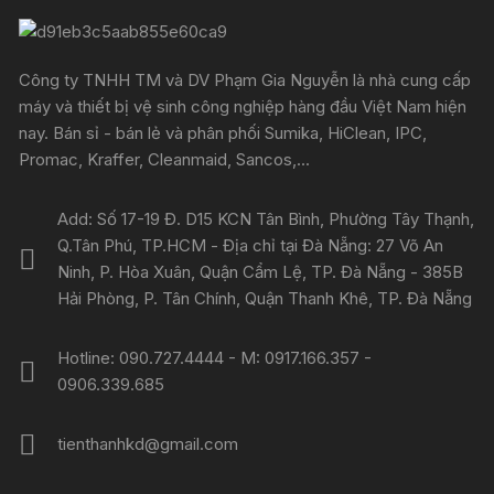
Công ty TNHH TM và DV Phạm Gia Nguyễn là nhà cung cấp
máy và thiết bị vệ sinh công nghiệp hàng đầu Việt Nam hiện
nay. Bán sỉ - bán lẻ và phân phối Sumika, HiClean, IPC,
Promac, Kraffer, Cleanmaid, Sancos,...
Add: Số 17-19 Đ. D15 KCN Tân Bình, Phường Tây Thạnh,
Q.Tân Phú, TP.HCM - Địa chỉ tại Đà Nẵng: 27 Võ An
Ninh, P. Hòa Xuân, Quận Cẩm Lệ, TP. Đà Nẵng - 385B
Hải Phòng, P. Tân Chính, Quận Thanh Khê, TP. Đà Nẵng
Hotline: 090.727.4444 - M: 0917.166.357 -
0906.339.685
tienthanhkd@gmail.com