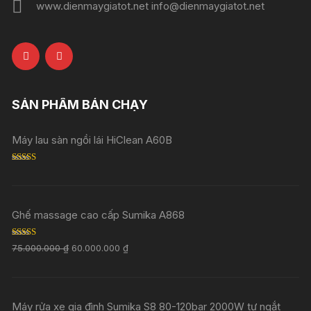
www.dienmaygiatot.net info@dienmaygiatot.net
SẢN PHẨM BÁN CHẠY
Máy lau sàn ngồi lái HiClean A60B
Rated
5.00
out of 5
Ghế massage cao cấp Sumika A868
Rated
5.00
75.000.000
₫
60.000.000
₫
out of 5
Máy rửa xe gia đình Sumika S8 80-120bar 2000W tự ngắt