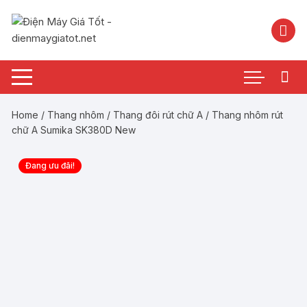
Chuyển
tới
nội
dung
Home
/
Thang nhôm
/
Thang đôi rút chữ A
/ Thang nhôm rút
chữ A Sumika SK380D New
Đang ưu đãi!