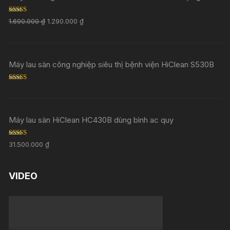
Rated
5.00
1.690.000
₫
1.290.000
₫
out of 5
Máy lau sàn công nghiệp siêu thị bệnh viện HiClean S530B
Rated
5.00
out of 5
Máy lau sàn HiClean HC430B dùng bình ac quy
Rated
5.00
31.500.000
₫
out of 5
VIDEO