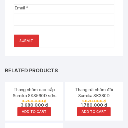
Email
*
RELATED PRODUCTS
Đang ưu đãi!
Đang ưu đãi!
Thang nhôm cao cấp
Thang rút nhôm đôi
Sumika SKS560D sơn
Sumika SK380D
3.790.000
₫
1.870.000
₫
tĩnh điện
3.680.000
₫
1.780.000
₫
ADD TO CART
ADD TO CART