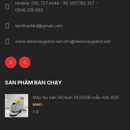
Hotline: 090.727.4444 - M: 0917.166.357 -
0906.339.685
tienthanhkd@gmail.com
www.dienmaygiatot.net info@dienmaygiatot.net
SẢN PHẨM BÁN CHẠY
Máy lau sàn HiClean HC500B mẫu mới 2021
Rated
5.00
3
₫
out of 5