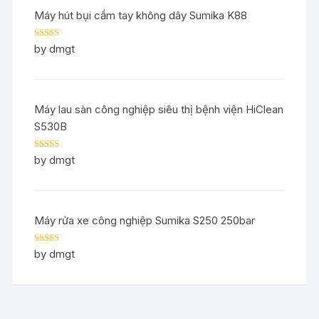
Máy hút bụi cầm tay không dây Sumika K88
Rated
5
out
by dmgt
of 5
Máy lau sàn công nghiệp siêu thị bệnh viện HiClean
S530B
Rated
5
out
by dmgt
of 5
Máy rửa xe công nghiệp Sumika S250 250bar
Rated
5
out
by dmgt
of 5