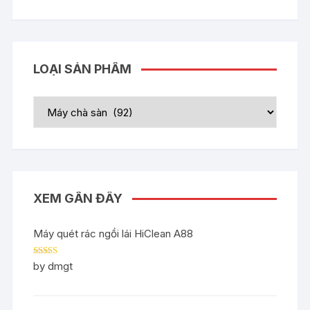
LOẠI SẢN PHẨM
XEM GẦN ĐÂY
Máy quét rác ngồi lái HiClean A88
Rated
5
out
by dmgt
of 5