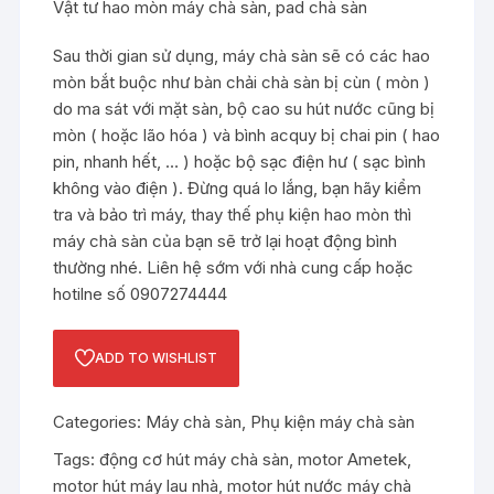
Vật tư hao mòn máy chà sàn, pad chà sàn
Sau thời gian sử dụng, máy chà sàn sẽ có các hao
mòn bắt buộc như bàn chải chà sàn bị cùn ( mòn )
do ma sát với mặt sàn, bộ cao su hút nước cũng bị
mòn ( hoặc lão hóa ) và bình acquy bị chai pin ( hao
pin, nhanh hết, … ) hoặc bộ sạc điện hư ( sạc bình
không vào điện ). Đừng quá lo lắng, bạn hãy kiểm
tra và bảo trì máy, thay thế phụ kiện hao mòn thì
máy chà sàn của bạn sẽ trở lại hoạt động bình
thường nhé. Liên hệ sớm với nhà cung cấp hoặc
hotilne số 0907274444
ADD TO WISHLIST
Categories:
Máy chà sàn
,
Phụ kiện máy chà sàn
Tags:
động cơ hút máy chà sàn
,
motor Ametek
,
motor hút máy lau nhà
,
motor hút nước máy chà