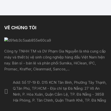
VỀ CHÚNG TÔI
Công ty TNHH TM và DV Phạm Gia Nguyễn là nhà cung cấp
máy và thiết bị vệ sinh công nghiệp hàng đầu Việt Nam hiện
nay. Bán sỉ - bán lẻ và phân phối Sumika, HiClean, IPC,
Promac, Kraffer, Cleanmaid, Sancos,...
Add: Số 17-19 Đ. D15 KCN Tân Bình, Phường Tây Thạnh,
Q.Tân Phú, TP.HCM - Địa chỉ tại Đà Nẵng: 27 Võ An
Ninh, P. Hòa Xuân, Quận Cẩm Lệ, TP. Đà Nẵng - 385B
Hải Phòng, P. Tân Chính, Quận Thanh Khê, TP. Đà Nẵng