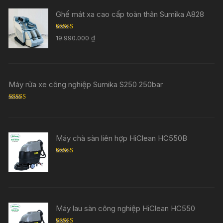
Ghế mát xa cao cấp toàn thân Sumika A828
Rated
5.00
19.990.000
₫
out of 5
Máy rửa xe công nghiệp Sumika S250 250bar
Rated
5.00
out of 5
Máy chà sàn liên hợp HiClean HC550B
Rated
5.00
out of 5
Máy lau sàn công nghiệp HiClean HC550