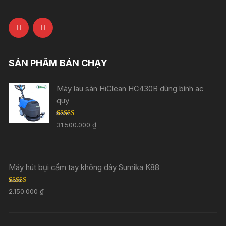
SẢN PHẨM BÁN CHẠY
Máy lau sàn HiClean HC430B dùng bình ac
quy
Rated
5.00
31.500.000
₫
out of 5
Máy hút bụi cầm tay không dây Sumika K88
Rated
5.00
2.150.000
₫
out of 5