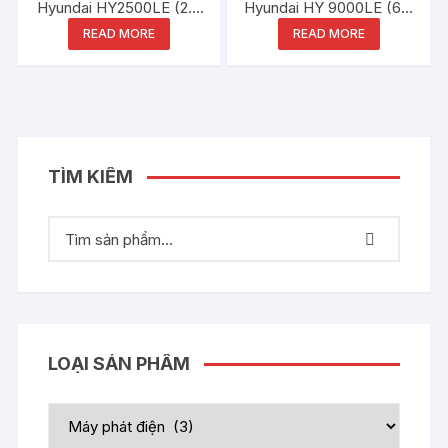
Hyundai HY2500LE (2.0
Hyundai HY 9000LE (6.0
– 2.2kW)
– 6.5kW)
READ MORE
READ MORE
TÌM KIẾM
LOẠI SẢN PHẨM