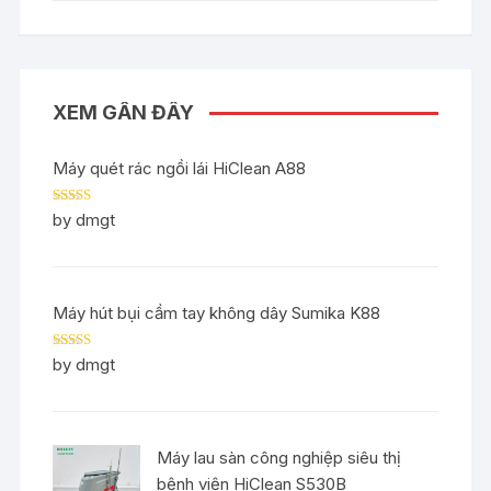
XEM GẦN ĐÂY
Máy quét rác ngồi lái HiClean A88
Rated
5
out
by dmgt
of 5
Máy hút bụi cầm tay không dây Sumika K88
Rated
5
out
by dmgt
of 5
Máy lau sàn công nghiệp siêu thị
bệnh viện HiClean S530B