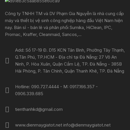
Công ty TNHH TM và DV Phạm Gia Nguyễn là nhà cung cấp
máy và thiết bị vệ sinh công nghiệp hàng đầu Việt Nam hiện
nay. Bán sỉ - bán lẻ và phân phối Sumika, HiClean, IPC,
Promac, Kraffer, Cleanmaid, Sancos,...
Add: Số 17-19 Đ. D15 KCN Tân Bình, Phường Tây Thạnh,
Q.Tân Phú, TP.HCM - Địa chỉ tại Đà Nẵng: 27 Võ An
Ninh, P. Hòa Xuân, Quận Cẩm Lệ, TP. Đà Nẵng - 385B
Hải Phòng, P. Tân Chính, Quận Thanh Khê, TP. Đà Nẵng
Hotline: 090.727.4444 - M: 0917.166.357 -
0906.339.685
tienthanhkd@gmail.com
www.dienmaygiatot.net info@dienmaygiatot.net