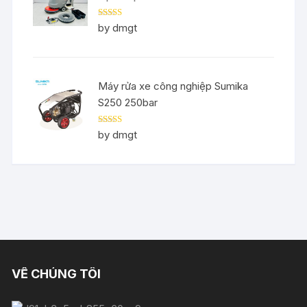
Rated
5
out
by dmgt
of 5
Máy rửa xe công nghiệp Sumika
S250 250bar
Rated
5
out
by dmgt
of 5
VỀ CHÚNG TÔI