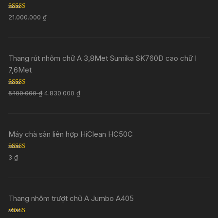
Rated
5.00
21.000.000
₫
out of 5
Thang rút nhôm chữ A 3,8Met Sumika SK760D cao chữ I
7,6Met
Rated
5.00
5.100.000
₫
4.830.000
₫
out of 5
Máy chà sàn liên hợp HiClean HC50C
Rated
5.00
3
₫
out of 5
Thang nhôm trượt chữ A Jumbo A405