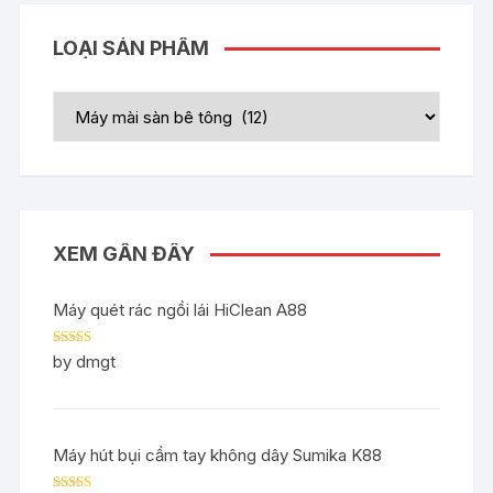
LOẠI SẢN PHẨM
XEM GẦN ĐÂY
Máy quét rác ngồi lái HiClean A88
Rated
5
out
by dmgt
of 5
Máy hút bụi cầm tay không dây Sumika K88