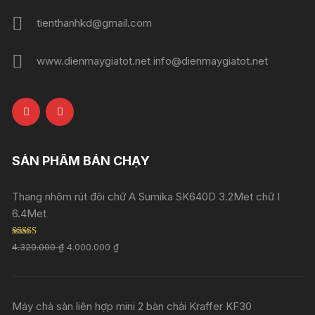
tienthanhkd@gmail.com
www.dienmaygiatot.net info@dienmaygiatot.net
SẢN PHẨM BÁN CHẠY
Thang nhôm rút đôi chữ A Sumika SK640D 3.2Met chữ I
6.4Met
Rated
5.00
4.320.000
₫
4.000.000
₫
out of 5
Máy chà sàn liên hợp mini 2 bàn chải Kraffer KF30