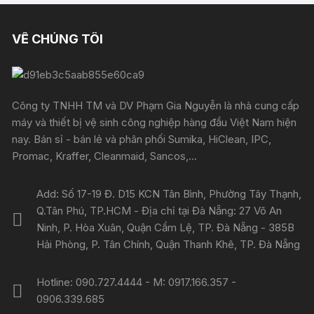
VỀ CHÚNG TÔI
Công ty TNHH TM và DV Phạm Gia Nguyễn là nhà cung cấp
máy và thiết bị vệ sinh công nghiệp hàng đầu Việt Nam hiện
nay. Bán sỉ - bán lẻ và phân phối Sumika, HiClean, IPC,
Promac, Kraffer, Cleanmaid, Sancos,...
Add: Số 17-19 Đ. D15 KCN Tân Bình, Phường Tây Thạnh,
Q.Tân Phú, TP.HCM - Địa chỉ tại Đà Nẵng: 27 Võ An
Ninh, P. Hòa Xuân, Quận Cẩm Lệ, TP. Đà Nẵng - 385B
Hải Phòng, P. Tân Chính, Quận Thanh Khê, TP. Đà Nẵng
Hotline: 090.727.4444 - M: 0917.166.357 -
0906.339.685