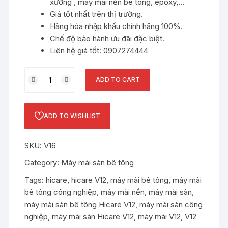
xưởng , máy mài nền bê tông, epoxy,…
Giá tốt nhất trên thị trường.
Hàng hóa nhập khẩu chính hãng 100%.
Chế độ bảo hành ưu đãi đặc biệt.
Liên hệ giá tốt: 0907274444
Máy
ADD TO CART
mài
sàn
bê
ADD TO WISHLIST
tông
Hicare
SKU:
V16
V16
quantity
Category:
Máy mài sàn bê tông
Tags:
hicare
,
hicare V12
,
máy mài bê tông
,
máy mài
bê tông công nghiệp
,
máy mài nền
,
máy mài sàn
,
máy mài sàn bê tông Hicare V12
,
máy mài sàn công
nghiệp
,
máy mài sàn Hicare V12
,
máy mài V12
,
V12