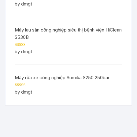
Rated
5
out
by dmgt
of 5
Máy lau sàn công nghiệp siêu thị bệnh viện HiClean
S530B
Rated
5
out
by dmgt
of 5
Máy rửa xe công nghiệp Sumika S250 250bar
Rated
5
out
by dmgt
of 5