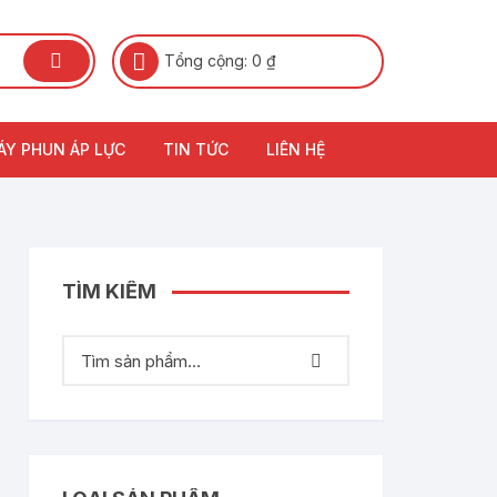
Tổng cộng:
0
₫
ÁY PHUN ÁP LỰC
TIN TỨC
LIÊN HỆ
TÌM KIẾM