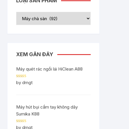
LOẠI SẢN PHẨM
XEM GẦN ĐÂY
Máy quét rác ngồi lái HiClean A88
Rated
5
out
by dmgt
of 5
Máy hút bụi cầm tay không dây
Sumika K88
Rated
5
out
by dmgt