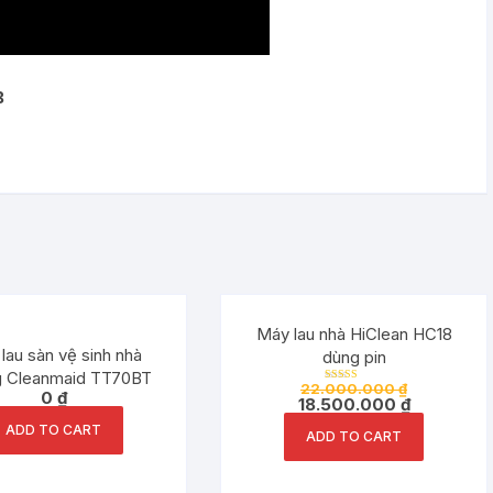
B
Đang ưu đãi!
Máy lau nhà HiClean HC18
lau sàn vệ sinh nhà
dùng pin
 Cleanmaid TT70BT
22.000.000
₫
Rated
0
₫
18.500.000
₫
5.00
out of 5
ADD TO CART
ADD TO CART