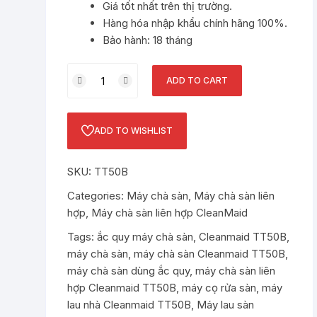
Giá tốt nhất trên thị trường.
Hàng hóa nhập khẩu chính hãng 100%.
Bảo hành: 18 tháng
Máy
ADD TO CART
lau
sàn
công
ADD TO WISHLIST
nghiệp
Cleanmaid
SKU:
TT50B
TT50B
quantity
Categories:
Máy chà sàn
,
Máy chà sàn liên
hợp
,
Máy chà sàn liên hợp CleanMaid
Tags:
ắc quy máy chà sàn
,
Cleanmaid TT50B
,
máy chà sàn
,
máy chà sàn Cleanmaid TT50B
,
máy chà sàn dùng ắc quy
,
máy chà sàn liên
hợp Cleanmaid TT50B
,
máy cọ rửa sàn
,
máy
lau nhà Cleanmaid TT50B
,
Máy lau sàn