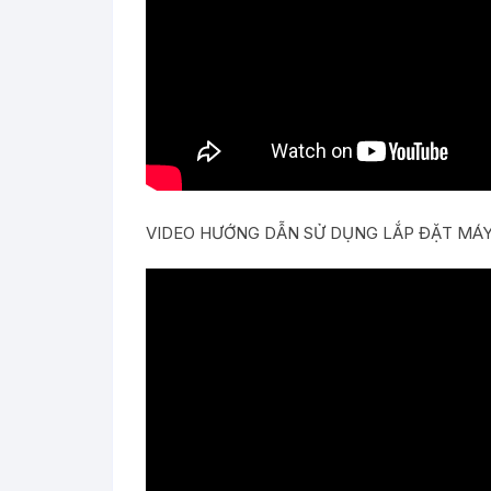
VIDEO HƯỚNG DẪN SỬ DỤNG LẮP ĐẶT MÁY