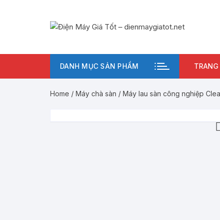
Chuyển
tới
nội
dung
DANH MỤC SẢN PHẨM
TRANG
Home
/
Máy chà sàn
/ Máy lau sàn công nghiệp Cl