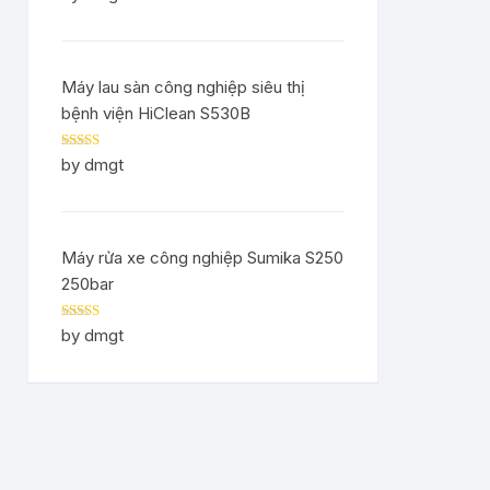
of 5
Máy lau sàn công nghiệp siêu thị
bệnh viện HiClean S530B
Rated
5
out
by dmgt
of 5
Máy rửa xe công nghiệp Sumika S250
250bar
Rated
5
out
by dmgt
of 5