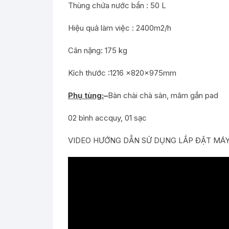
Thùng chứa nước bẩn : 50 L
Hiệu quả làm việc : 2400m2/h
Cân nặng: 175 kg
Kích thước :1216 ×820×975mm
Phụ tùng:
–
Bàn chài chà sàn, mâm gắn pad
02 bình accquy, 01 sạc
VIDEO HƯỚNG DẪN SỬ DỤNG LẮP ĐẶT MÁY