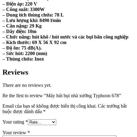
– Điện áp: 220 V
– Công suất: 3300W
– Dung tích thùng chứa: 78 L
– Lưu lượng khí: 8490 l/min
– Cân nặng: 29 Kg
– Dây điện: 10m
– Chức năng: hút khô / hút nước và các bụi bẩn công nghiệp
– Kích thước: 69 X 56 X 92 cm
– Độ ồn: 75 dB(A).
– Sức hút: 2200 (mm)
– Thùng chứa: Inox
Reviews
There are no reviews yet.
Be the first to review “Máy hút bụi nhà xưởng Typhoon 678”
Email của bạn sẽ không được hiển thị công khai.
Các trường bắt
buộc được đánh dấu
*
Your rating
*
Your review
*