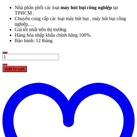
Nhà phân phối các loại
máy hút bụi công nghiệp
tại
TPHCM .
Chuyên cung cấp các loại máy hút bụi , máy hút bụi công
nghiệp,…
Giá tốt nhất trên thị trường.
Hàng hóa nhập khẩu chính hãng 100%.
Bảo hành: 12 tháng
Máy
hút
bụi
Add to cart
nhà
xưởng
Typhoon
678
quantity