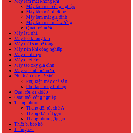
Máy làm mát không khí
Máy làm mát công nghiệp
Máy làm mát di động
Máy làm mát gia đình
Máy làm mát nhà xưởng
Quạt hơi nước
Máy lau nhà
Máy lọc không khí
Máy mài sàn bê tông
Máy nén khí công nghiệp
Máy phát điện
Máy quét rác
Máy tạo oxy gia đình
Máy vệ sinh hơi nước
Phụ kiện máy vệ sinh
Phụ kiện máy chà sàn
Phụ kiện máy hút bụi
Quạt công nghiệp
Quạt thổi công nghiệp
Thang nhôm
Thang đôi rút chữ A
Thang đơn rút gọn
Thang nhôm gấp gọn
Thiết bị bảo hộ
Thùng rác