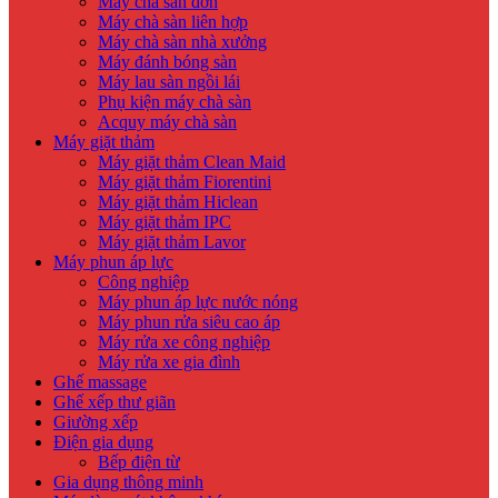
Máy chà sàn đơn
Máy chà sàn liên hợp
Máy chà sàn nhà xưởng
Máy đánh bóng sàn
Máy lau sàn ngồi lái
Phụ kiện máy chà sàn
Acquy máy chà sàn
Máy giặt thảm
Máy giặt thảm Clean Maid
Máy giặt thảm Fiorentini
Máy giặt thảm Hiclean
Máy giặt thảm IPC
Máy giặt thảm Lavor
Máy phun áp lực
Công nghiệp
Máy phun áp lực nước nóng
Máy phun rửa siêu cao áp
Máy rửa xe công nghiệp
Máy rửa xe gia đình
Ghế massage
Ghế xếp thư giãn
Giường xếp
Điện gia dụng
Bếp điện từ
Gia dụng thông minh