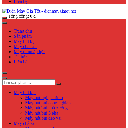
Liên hệ
Tổng cộng:
0
₫
Trang chủ
Sản phẩm
Máy hút bụi
Máy chà sàn
Máy phun áp lực
Tin tức
Liên hệ
Máy hút bụi
Máy hút bụi gia đình
Máy hút bụi công nghiệp
Máy hút bụi nhà xưởng
Máy hút bụi 3 pha
Máy hút bụi đeo vai
Máy chà sàn