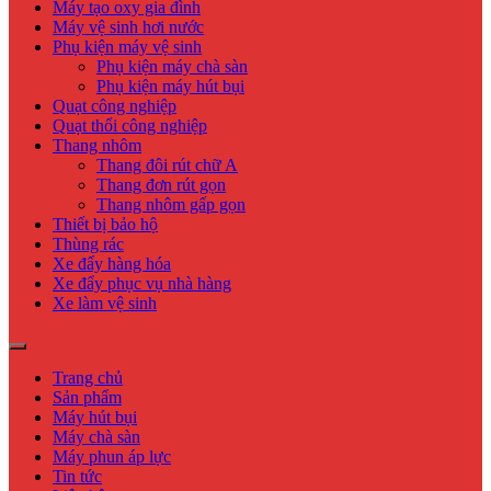
Máy tạo oxy gia đình
Máy vệ sinh hơi nước
Phụ kiện máy vệ sinh
Phụ kiện máy chà sàn
Phụ kiện máy hút bụi
Quạt công nghiệp
Quạt thổi công nghiệp
Thang nhôm
Thang đôi rút chữ A
Thang đơn rút gọn
Thang nhôm gấp gọn
Thiết bị bảo hộ
Thùng rác
Xe đẩy hàng hóa
Xe đẩy phục vụ nhà hàng
Xe làm vệ sinh
Trang chủ
Sản phẩm
Máy hút bụi
Máy chà sàn
Máy phun áp lực
Tin tức