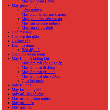
Máy giặt thảm Lavor
Máy phun áp lực
Công nghiệp
Máy phun áp lực nước nóng
Máy phun rửa siêu cao áp
Máy rửa xe công nghiệp
Máy rửa xe gia đình
Ghế massage
Ghế xếp thư giãn
Giường xếp
Điện gia dụng
Bếp điện từ
Gia dụng thông minh
Máy làm mát không khí
Máy làm mát công nghiệp
Máy làm mát di động
Máy làm mát gia đình
Máy làm mát nhà xưởng
Quạt hơi nước
Máy lau nhà
Máy lọc không khí
Máy mài sàn bê tông
Máy nén khí công nghiệp
Máy phát điện
Máy quét rác