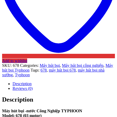
Add to wishlist
SKU:
678
Categories:
Máy hút bụi
,
Máy hút bụi công nghiệp
,
Máy
hút bụi Typhoon
Tags:
678
,
máy hút bụi 678
,
máy hút bụi nhà
xưởng
,
Typhoon
Description
Reviews (0)
Description
Máy hút bụi -nước Công Nghiệp TYPHOON
Model: 678 (03 motor)