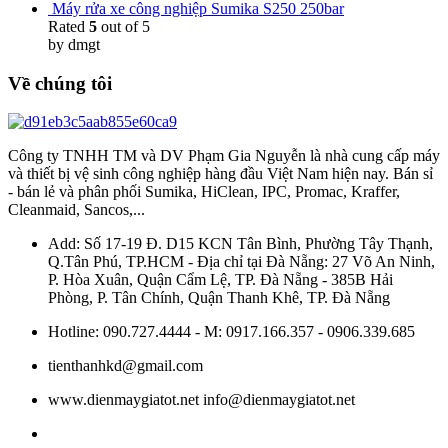
Máy rửa xe công nghiệp Sumika S250 250bar
Rated
5
out of 5
by dmgt
Về chúng tôi
Công ty TNHH TM và DV Phạm Gia Nguyễn là nhà cung cấp máy
và thiết bị vệ sinh công nghiệp hàng đầu Việt Nam hiện nay. Bán sỉ
- bán lẻ và phân phối Sumika, HiClean, IPC, Promac, Kraffer,
Cleanmaid, Sancos,...
Add: Số 17-19 Đ. D15 KCN Tân Bình, Phường Tây Thạnh,
Q.Tân Phú, TP.HCM - Địa chỉ tại Đà Nẵng: 27 Võ An Ninh,
P. Hòa Xuân, Quận Cẩm Lệ, TP. Đà Nẵng - 385B Hải
Phòng, P. Tân Chính, Quận Thanh Khê, TP. Đà Nẵng
Hotline: 090.727.4444 - M: 0917.166.357 - 0906.339.685
tienthanhkd@gmail.com
www.dienmaygiatot.net info@dienmaygiatot.net