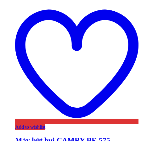
Add to wishlist
Máy hút bụi CAMRY BF-575