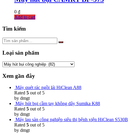
0
₫
Add to cart
Tìm kiếm
Loại sản phẩm
Xem gần đây
Máy quét rác ngồi lái HiClean A88
Rated
5
out of 5
by dmgt
Máy hút bụi cầm tay không dây Sumika K88
Rated
5
out of 5
by dmgt
Máy lau sàn công nghiệp siêu thị bệnh viện HiClean S530B
Rated
5
out of 5
by dmgt