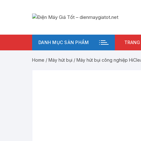
Chuyển
tới
nội
dung
DANH MỤC SẢN PHẨM
TRANG
Home
/
Máy hút bụi
/ Máy hút bụi công nghiệp HiCl