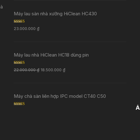
Đà
Máy lau sàn nhà xưởng HiClean HC430
Rated
5.00
23.000.000
₫
out of 5
Máy lau nhà HiClean HC18 dùng pin
Rated
5.00
22.000.000
₫
18.500.000
₫
out of 5
Máy chà sàn liên hợp IPC model CT40 C50
Ả
Rated
5.00
out of 5