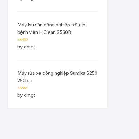
of 5
Máy lau sàn công nghiệp siêu thị
bệnh viện HiClean S530B
Rated
5
out
by dmgt
of 5
Máy rửa xe công nghiệp Sumika S250
250bar
Rated
5
out
by dmgt
of 5