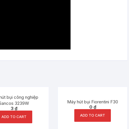
hút bụi công nghiệp
Máy hút bụi Fiorentini F30
Sancos 3239W
0
₫
3
₫
ADD TO CART
ADD TO CART