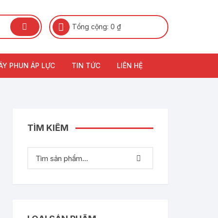
Tổng cộng:
0
₫
ÁY PHUN ÁP LỰC
TIN TỨC
LIÊN HỆ
TÌM KIẾM