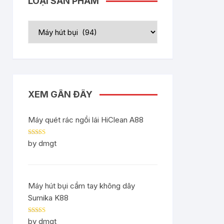
LOẠI SẢN PHẨM
XEM GẦN ĐÂY
Máy quét rác ngồi lái HiClean A88
Rated
5
out
by dmgt
of 5
Máy hút bụi cầm tay không dây
Sumika K88
Rated
5
out
by dmgt