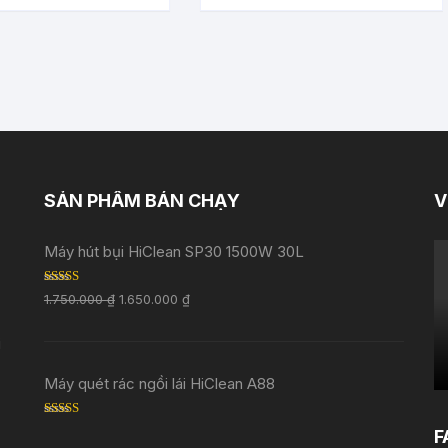
SẢN PHẨM BÁN CHẠY
V
Máy hút bụi HiClean SP30 1500W 30L
Rated
5.00
1.750.000
₫
1.650.000
₫
out of 5
i
Máy quét rác ngồi lái HiClean A88
Rated
5.00
F
out of 5