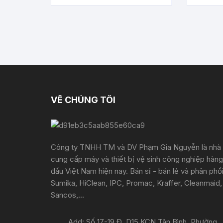
VỀ CHÚNG TÔI
Công ty TNHH TM và DV Phạm Gia Nguyễn là nhà
cung cấp máy và thiết bị vệ sinh công nghiệp hàng
đầu Việt Nam hiện nay. Bán sỉ - bán lẻ và phân phố
Sumika, HiClean, IPC, Promac, Kraffer, Cleanmaid,
Sancos,...
Add: Số 17-19 Đ. D15 KCN Tân Bình, Phường