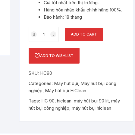
Giá tốt nhất trên thị trường.
Hàng hóa nhập khẩu chính hãng 100%.
Bảo hành: 18 tháng
Máy
ADD TO CART
hút
bụi
công
ADD TO WISHLIST
nghiệp
HiClean
SKU:
HC90
HC90
quantity
Categories:
Máy hút bụi
,
Máy hút bụi công
nghiệp
,
Máy hút bụi HiClean
Tags:
HC 90
,
hiclean
,
máy hút bụi 90 lít
,
máy
hút bụi công nghiệp
,
máy hút bụi hiclean