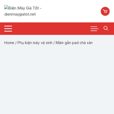
Chuyển
tới
nội
dung
Home
/
Phụ kiện máy vệ sinh
/ Mâm gắn pad chà sàn