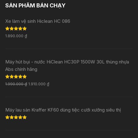
SẢN PHẨM BÁN CHẠY
Xe làm vệ sinh Hiclean HC 086
Rated
5.00
1.890.000
₫
out of 5
Máy hút bụi - nước HiClean HC30P 1500W 30L thùng nhựa
Abs chính hãng
Rated
5.00
1.990.000
₫
1.910.000
₫
out of 5
Máy lau sàn Kraffer KF60 dùng tiệc cưới xưởng siêu thị
Rated
5.00
out of 5