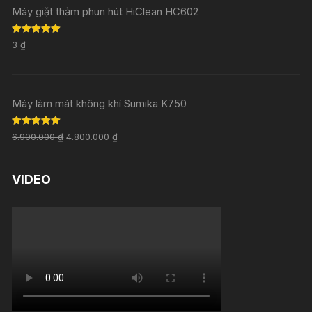
Máy giặt thảm phun hút HiClean HC602
Rated
5.00
3
₫
out of 5
Máy làm mát không khí Sumika K750
Rated
5.00
6.900.000
₫
4.800.000
₫
out of 5
VIDEO