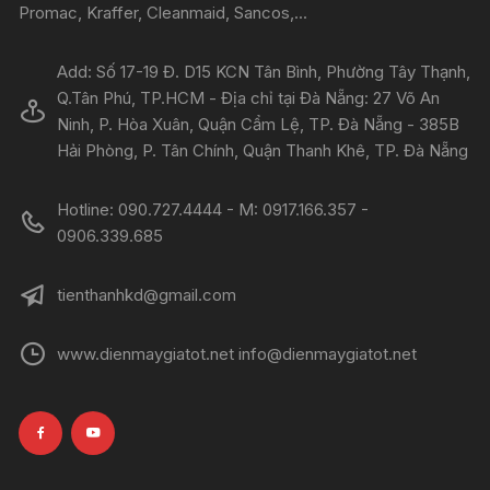
Promac, Kraffer, Cleanmaid, Sancos,...
Add: Số 17-19 Đ. D15 KCN Tân Bình, Phường Tây Thạnh,
Q.Tân Phú, TP.HCM - Địa chỉ tại Đà Nẵng: 27 Võ An
Ninh, P. Hòa Xuân, Quận Cẩm Lệ, TP. Đà Nẵng - 385B
Hải Phòng, P. Tân Chính, Quận Thanh Khê, TP. Đà Nẵng
Hotline: 090.727.4444 - M: 0917.166.357 -
0906.339.685
tienthanhkd@gmail.com
www.dienmaygiatot.net info@dienmaygiatot.net