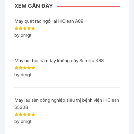
XEM GẦN ĐÂY
Máy quét rác ngồi lái HiClean A88
Rated
5
out
by dmgt
of 5
Máy hút bụi cầm tay không dây Sumika K88
Rated
5
out
by dmgt
of 5
Máy lau sàn công nghiệp siêu thị bệnh viện HiClean
S530B
Rated
5
out
by dmgt
of 5