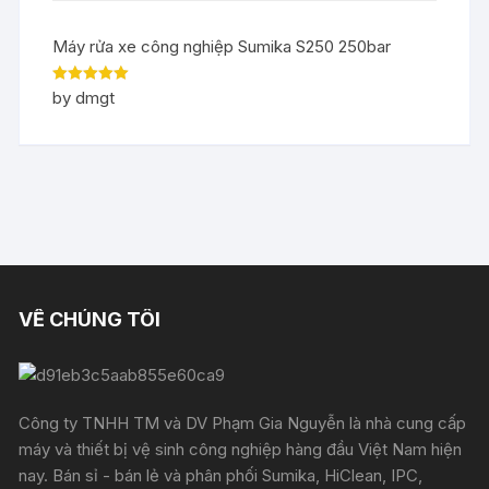
Máy rửa xe công nghiệp Sumika S250 250bar
Rated
5
out
by dmgt
of 5
VỀ CHÚNG TÔI
Công ty TNHH TM và DV Phạm Gia Nguyễn là nhà cung cấp
máy và thiết bị vệ sinh công nghiệp hàng đầu Việt Nam hiện
nay. Bán sỉ - bán lẻ và phân phối Sumika, HiClean, IPC,