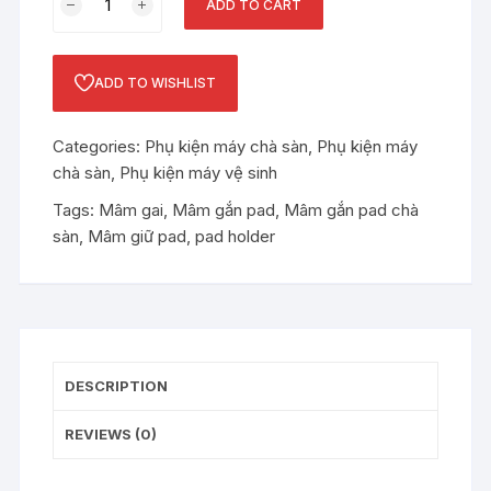
ADD TO CART
gắn
pad
chà
ADD TO WISHLIST
sàn
quantity
Categories:
Phụ kiện máy chà sàn
,
Phụ kiện máy
chà sàn
,
Phụ kiện máy vệ sinh
Tags:
Mâm gai
,
Mâm gắn pad
,
Mâm gắn pad chà
sàn
,
Mâm giữ pad
,
pad holder
DESCRIPTION
REVIEWS (0)