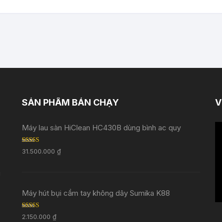
SẢN PHẨM BÁN CHẠY
V
Tr
Máy lau sàn HiClean HC430B dùng bình ac quy
ch
Rated
5.00
V
31.500.000
₫
out of 5
i
Máy hút bụi cầm tay không dây Sumika K88
Rated
5.00
2.150.000
₫
out of 5