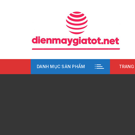
Chuyển
tới
nội
dung
DANH MỤC SẢN PHẨM
TRANG