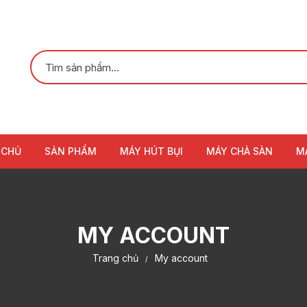
 CHỦ
SẢN PHẨM
MÁY HÚT BỤI
MÁY CHÀ SÀN
M
MY ACCOUNT
Trang chủ
My account