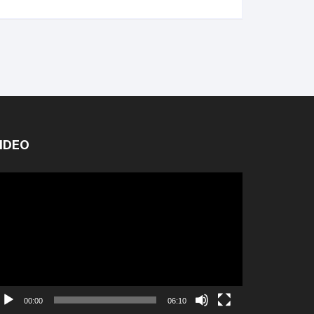
IDEO
ình
ơi
ideo
00:00
06:10