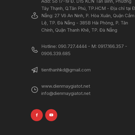
Add: Số 17-19 Đ. D15 KCN Tân Bình, Phường
Tây Thạnh, Q.Tân Phú, TP.HCM - Địa chỉ tại 
Nẵng: 27 Võ An Ninh, P. Hòa Xuân, Quận Cẩm
Lệ, TP. Đà Nẵng - 385B Hải Phòng, P. Tân
Chính, Quận Thanh Khê, TP. Đà Nẵng
Hotline: 090.727.4444 - M: 0917.166.357 -
0906.339.685
tienthanhkd@gmail.com
www.dienmaygiatot.net
info@dienmaygiatot.net