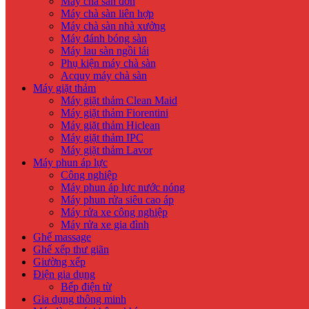
Máy chà sàn đơn
Máy chà sàn liên hợp
Máy chà sàn nhà xưởng
Máy đánh bóng sàn
Máy lau sàn ngồi lái
Phụ kiện máy chà sàn
Acquy máy chà sàn
Máy giặt thảm
Máy giặt thảm Clean Maid
Máy giặt thảm Fiorentini
Máy giặt thảm Hiclean
Máy giặt thảm IPC
Máy giặt thảm Lavor
Máy phun áp lực
Công nghiệp
Máy phun áp lực nước nóng
Máy phun rửa siêu cao áp
Máy rửa xe công nghiệp
Máy rửa xe gia đình
Ghế massage
Ghế xếp thư giãn
Giường xếp
Điện gia dụng
Bếp điện từ
Gia dụng thông minh