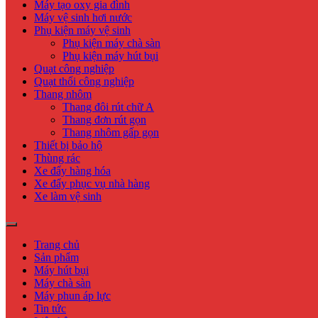
Máy tạo oxy gia đình
Máy vệ sinh hơi nước
Phụ kiện máy vệ sinh
Phụ kiện máy chà sàn
Phụ kiện máy hút bụi
Quạt công nghiệp
Quạt thổi công nghiệp
Thang nhôm
Thang đôi rút chữ A
Thang đơn rút gọn
Thang nhôm gấp gọn
Thiết bị bảo hộ
Thùng rác
Xe đẩy hàng hóa
Xe đẩy phục vụ nhà hàng
Xe làm vệ sinh
Trang chủ
Sản phẩm
Máy hút bụi
Máy chà sàn
Máy phun áp lực
Tin tức