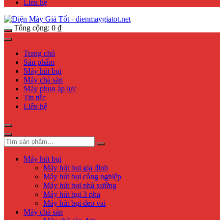
Liên hệ
Tổng cộng:
0
₫
Trang chủ
Sản phẩm
Máy hút bụi
Máy chà sàn
Máy phun áp lực
Tin tức
Liên hệ
Máy hút bụi
Máy hút bụi gia đình
Máy hút bụi công nghiệp
Máy hút bụi nhà xưởng
Máy hút bụi 3 pha
Máy hút bụi đeo vai
Máy chà sàn