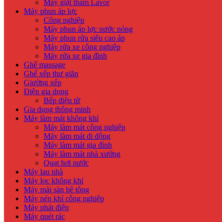
Máy giặt thảm Lavor
Máy phun áp lực
Công nghiệp
Máy phun áp lực nước nóng
Máy phun rửa siêu cao áp
Máy rửa xe công nghiệp
Máy rửa xe gia đình
Ghế massage
Ghế xếp thư giãn
Giường xếp
Điện gia dụng
Bếp điện từ
Gia dụng thông minh
Máy làm mát không khí
Máy làm mát công nghiệp
Máy làm mát di động
Máy làm mát gia đình
Máy làm mát nhà xưởng
Quạt hơi nước
Máy lau nhà
Máy lọc không khí
Máy mài sàn bê tông
Máy nén khí công nghiệp
Máy phát điện
Máy quét rác