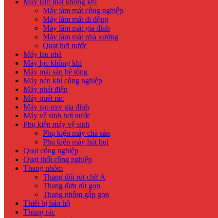
Máy làm mát không khí
Máy làm mát công nghiệp
Máy làm mát di động
Máy làm mát gia đình
Máy làm mát nhà xưởng
Quạt hơi nước
Máy lau nhà
Máy lọc không khí
Máy mài sàn bê tông
Máy nén khí công nghiệp
Máy phát điện
Máy quét rác
Máy tạo oxy gia đình
Máy vệ sinh hơi nước
Phụ kiện máy vệ sinh
Phụ kiện máy chà sàn
Phụ kiện máy hút bụi
Quạt công nghiệp
Quạt thổi công nghiệp
Thang nhôm
Thang đôi rút chữ A
Thang đơn rút gọn
Thang nhôm gấp gọn
Thiết bị bảo hộ
Thùng rác