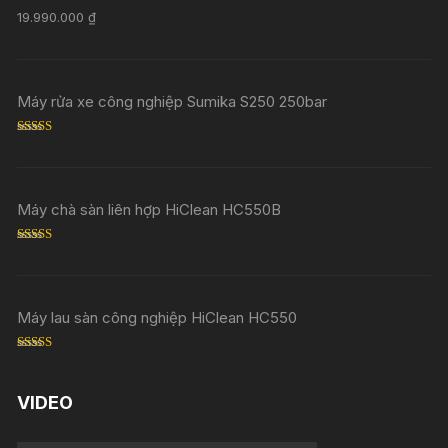
Rated
5.00
19.990.000
₫
out of 5
Máy rửa xe công nghiệp Sumika S250 250bar
Rated
5.00
out of 5
Máy chà sàn liên hợp HiClean HC550B
Rated
5.00
out of 5
Máy lau sàn công nghiệp HiClean HC550
Rated
5.00
out of 5
VIDEO