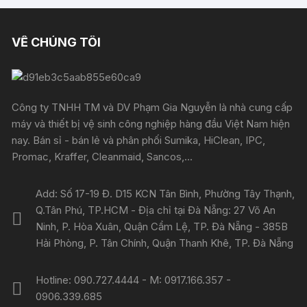
VỀ CHÚNG TÔI
Công ty TNHH TM và DV Phạm Gia Nguyễn là nhà cung cấp
máy và thiết bị vệ sinh công nghiệp hàng đầu Việt Nam hiện
nay. Bán sỉ - bán lẻ và phân phối Sumika, HiClean, IPC,
Promac, Kraffer, Cleanmaid, Sancos,...
Add: Số 17-19 Đ. D15 KCN Tân Bình, Phường Tây Thạnh,
Q.Tân Phú, TP.HCM - Địa chỉ tại Đà Nẵng: 27 Võ An
Ninh, P. Hòa Xuân, Quận Cẩm Lệ, TP. Đà Nẵng - 385B
Hải Phòng, P. Tân Chính, Quận Thanh Khê, TP. Đà Nẵng
Hotline: 090.727.4444 - M: 0917.166.357 -
0906.339.685