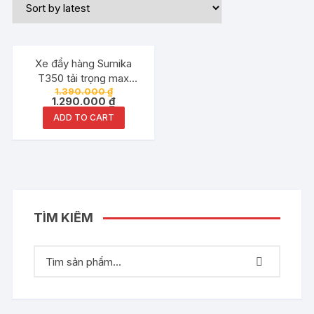
Đang ưu đãi!
Xe đẩy hàng Sumika
T350 tải trọng max
1.390.000
₫
350kg sàn nhựa
1.290.000
₫
ADD TO CART
TÌM KIẾM