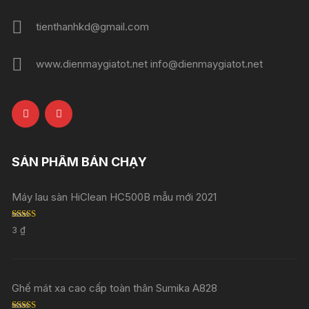
tienthanhkd@gmail.com
www.dienmaygiatot.net info@dienmaygiatot.net
SẢN PHẨM BÁN CHẠY
Máy lau sàn HiClean HC500B mẫu mới 2021
Rated
5.00
3
₫
out of 5
Ghế mát xa cao cấp toàn thân Sumika A828