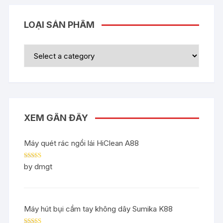
LOẠI SẢN PHẨM
XEM GẦN ĐÂY
Máy quét rác ngồi lái HiClean A88
Rated
5
out
by dmgt
of 5
Máy hút bụi cầm tay không dây Sumika K88