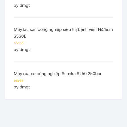
Rated
5
out
by dmgt
of 5
Máy lau sàn công nghiệp siêu thị bệnh viện HiClean
S530B
Rated
5
out
by dmgt
of 5
Máy rửa xe công nghiệp Sumika S250 250bar
Rated
5
out
by dmgt
of 5