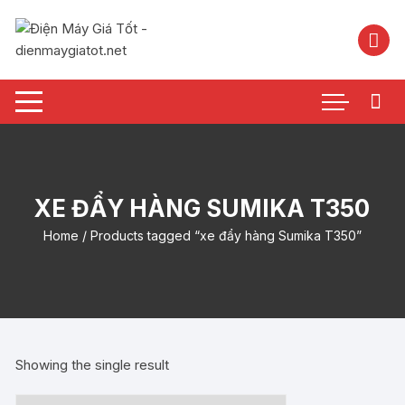
Chuyển
tới
nội
dung
XE ĐẨY HÀNG SUMIKA T350
Home
/ Products tagged “xe đẩy hàng Sumika T350”
Showing the single result