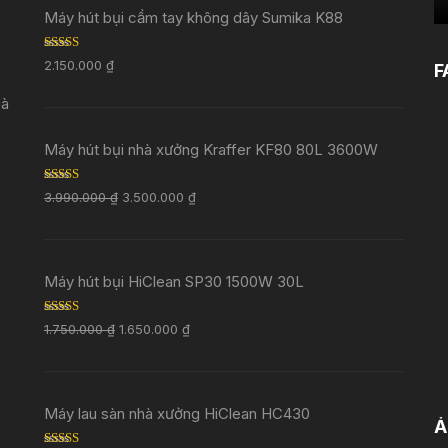
Máy hút bụi cầm tay không dây Sumika K88
Rated
5.00
2.150.000
₫
F
out of 5
Đà
Máy hút bụi nhà xưởng Kraffer KF80 80L 3600W
Rated
5.00
3.990.000
₫
3.500.000
₫
out of 5
Máy hút bụi HiClean SP30 1500W 30L
Rated
5.00
1.750.000
₫
1.650.000
₫
out of 5
Máy lau sàn nhà xưởng HiClean HC430
Ả