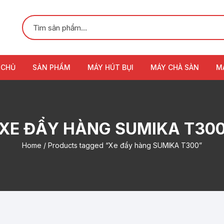
 CHỦ
SẢN PHẨM
MÁY HÚT BỤI
MÁY CHÀ SÀN
M
XE ĐẨY HÀNG SUMIKA T30
Home
/ Products tagged “Xe đẩy hàng SUMIKA T300”