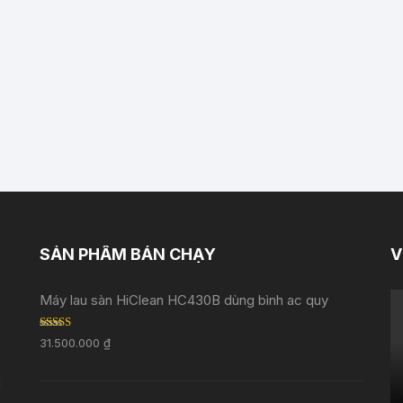
SẢN PHẨM BÁN CHẠY
V
Máy lau sàn HiClean HC430B dùng bình ac quy
Rated
5.00
31.500.000
₫
out of 5
i