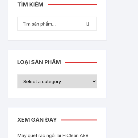
TÌM KIẾM
LOẠI SẢN PHẨM
XEM GẦN ĐÂY
Máy quét rác ngồi lái HiClean A88