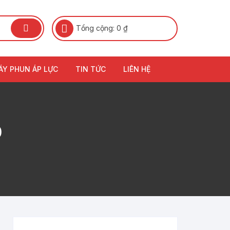
Tổng cộng:
0
₫
ÁY PHUN ÁP LỰC
TIN TỨC
LIÊN HỆ
0