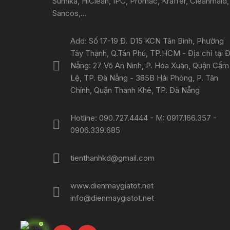
Sumika, HiClean, IPC, Promac, Kraffer, Cleanmaid,
Sancos,...
Add: Số 17-19 Đ. D15 KCN Tân Bình, Phường
Tây Thạnh, Q.Tân Phú, TP.HCM - Địa chỉ tại 
Nẵng: 27 Võ An Ninh, P. Hòa Xuân, Quận Cẩm
Lệ, TP. Đà Nẵng - 385B Hải Phòng, P. Tân
Chính, Quận Thanh Khê, TP. Đà Nẵng
Hotline: 090.727.4444 - M: 0917.166.357 -
0906.339.685
tienthanhkd@gmail.com
www.dienmaygiatot.net
info@dienmaygiatot.net