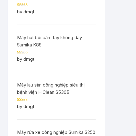
Rated
5
out
by dmgt
of 5
Máy hút bụi cầm tay không dây
Sumika K88
Rated
5
out
by dmgt
of 5
Máy lau sàn công nghiệp siêu thị
bệnh viện HiClean S530B
Rated
5
out
by dmgt
of 5
Máy rửa xe công nghiệp Sumika S250