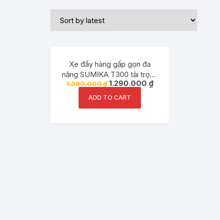
Đang ưu đãi!
Xe đẩy hàng gấp gọn đa
năng SUMIKA T300 tải trọng
1.290.000
₫
1.390.000
₫
300kg
ADD TO CART