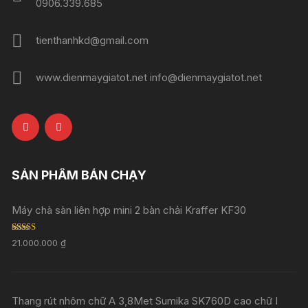
0906.339.685
tienthanhkd@gmail.com
www.dienmaygiatot.net info@dienmaygiatot.net
SẢN PHẨM BÁN CHẠY
Máy chà sàn liên hợp mini 2 bàn chải Kraffer KF30
Rated
5.00
21.000.000
₫
out of 5
Thang rút nhôm chữ A 3,8Met Sumika SK760D cao chữ I