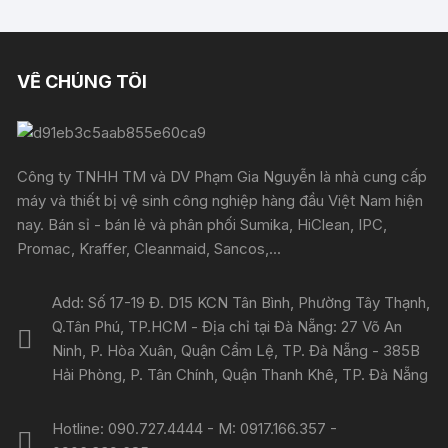
VỀ CHÚNG TÔI
Công ty TNHH TM và DV Phạm Gia Nguyễn là nhà cung cấp
máy và thiết bị vệ sinh công nghiệp hàng đầu Việt Nam hiện
nay. Bán sỉ - bán lẻ và phân phối Sumika, HiClean, IPC,
Promac, Kraffer, Cleanmaid, Sancos,...
Add: Số 17-19 Đ. D15 KCN Tân Bình, Phường Tây Thạnh,
Q.Tân Phú, TP.HCM - Địa chỉ tại Đà Nẵng: 27 Võ An
Ninh, P. Hòa Xuân, Quận Cẩm Lệ, TP. Đà Nẵng - 385B
Hải Phòng, P. Tân Chính, Quận Thanh Khê, TP. Đà Nẵng
Hotline: 090.727.4444 - M: 0917.166.357 -