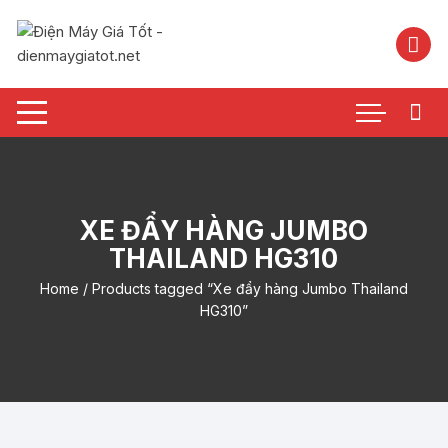
Chuyển
tới
nội
dung
XE ĐẨY HÀNG JUMBO
THAILAND HG310
Home
/ Products tagged “Xe đẩy hàng Jumbo Thailand
HG310”