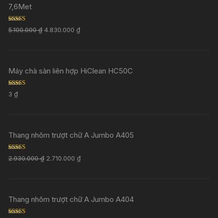
7,6Met
Rated
5.00
5.100.000
₫
4.830.000
₫
out of 5
Máy chà sàn liên hợp HiClean HC50C
Rated
5.00
3
₫
out of 5
Thang nhôm trượt chữ A Jumbo A405
Rated
5.00
2.930.000
₫
2.710.000
₫
out of 5
Thang nhôm trượt chữ A Jumbo A404