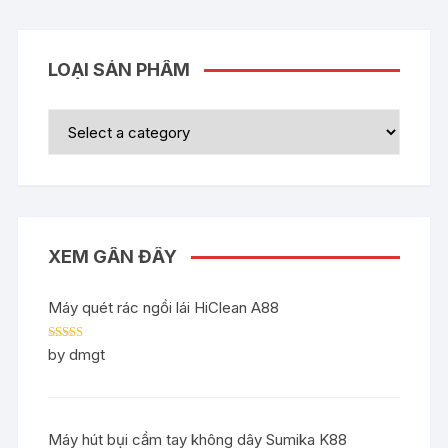
LOẠI SẢN PHẨM
XEM GẦN ĐÂY
Máy quét rác ngồi lái HiClean A88
Rated
5
out
by dmgt
of 5
Máy hút bụi cầm tay không dây Sumika K88