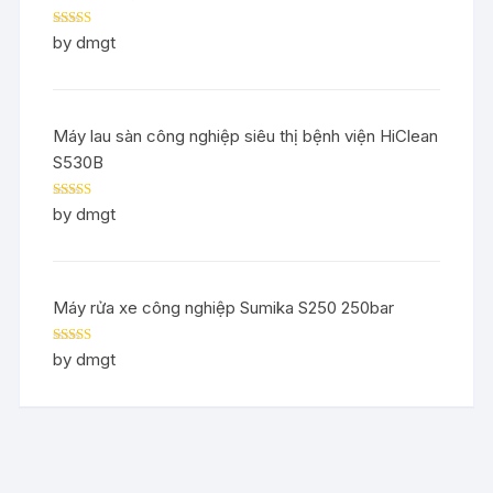
Rated
5
out
by dmgt
of 5
Máy lau sàn công nghiệp siêu thị bệnh viện HiClean
S530B
Rated
5
out
by dmgt
of 5
Máy rửa xe công nghiệp Sumika S250 250bar
Rated
5
out
by dmgt
of 5