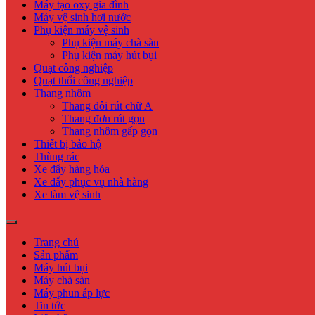
Máy tạo oxy gia đình
Máy vệ sinh hơi nước
Phụ kiện máy vệ sinh
Phụ kiện máy chà sàn
Phụ kiện máy hút bụi
Quạt công nghiệp
Quạt thổi công nghiệp
Thang nhôm
Thang đôi rút chữ A
Thang đơn rút gọn
Thang nhôm gấp gọn
Thiết bị bảo hộ
Thùng rác
Xe đẩy hàng hóa
Xe đẩy phục vụ nhà hàng
Xe làm vệ sinh
Trang chủ
Sản phẩm
Máy hút bụi
Máy chà sàn
Máy phun áp lực
Tin tức