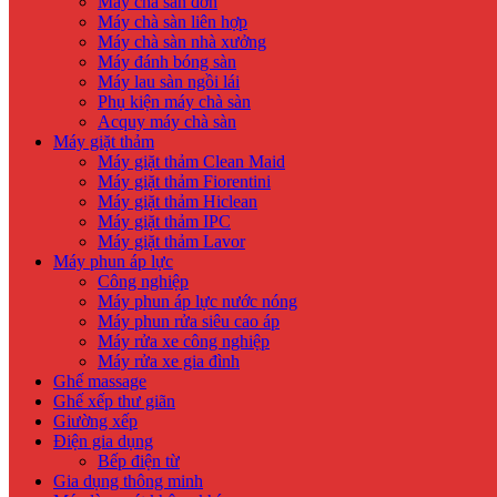
Máy chà sàn đơn
Máy chà sàn liên hợp
Máy chà sàn nhà xưởng
Máy đánh bóng sàn
Máy lau sàn ngồi lái
Phụ kiện máy chà sàn
Acquy máy chà sàn
Máy giặt thảm
Máy giặt thảm Clean Maid
Máy giặt thảm Fiorentini
Máy giặt thảm Hiclean
Máy giặt thảm IPC
Máy giặt thảm Lavor
Máy phun áp lực
Công nghiệp
Máy phun áp lực nước nóng
Máy phun rửa siêu cao áp
Máy rửa xe công nghiệp
Máy rửa xe gia đình
Ghế massage
Ghế xếp thư giãn
Giường xếp
Điện gia dụng
Bếp điện từ
Gia dụng thông minh