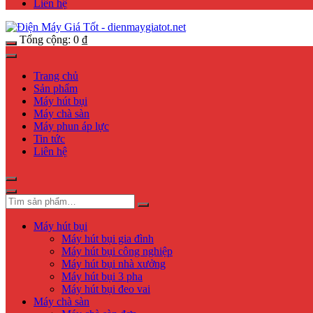
Liên hệ
Tổng cộng:
0
₫
Trang chủ
Sản phẩm
Máy hút bụi
Máy chà sàn
Máy phun áp lực
Tin tức
Liên hệ
Máy hút bụi
Máy hút bụi gia đình
Máy hút bụi công nghiệp
Máy hút bụi nhà xưởng
Máy hút bụi 3 pha
Máy hút bụi đeo vai
Máy chà sàn