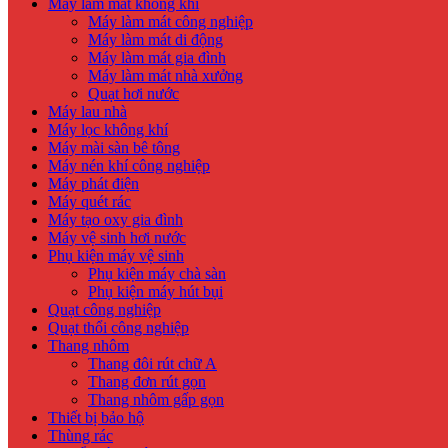
Máy làm mát không khí
Máy làm mát công nghiệp
Máy làm mát di động
Máy làm mát gia đình
Máy làm mát nhà xưởng
Quạt hơi nước
Máy lau nhà
Máy lọc không khí
Máy mài sàn bê tông
Máy nén khí công nghiệp
Máy phát điện
Máy quét rác
Máy tạo oxy gia đình
Máy vệ sinh hơi nước
Phụ kiện máy vệ sinh
Phụ kiện máy chà sàn
Phụ kiện máy hút bụi
Quạt công nghiệp
Quạt thổi công nghiệp
Thang nhôm
Thang đôi rút chữ A
Thang đơn rút gọn
Thang nhôm gấp gọn
Thiết bị bảo hộ
Thùng rác