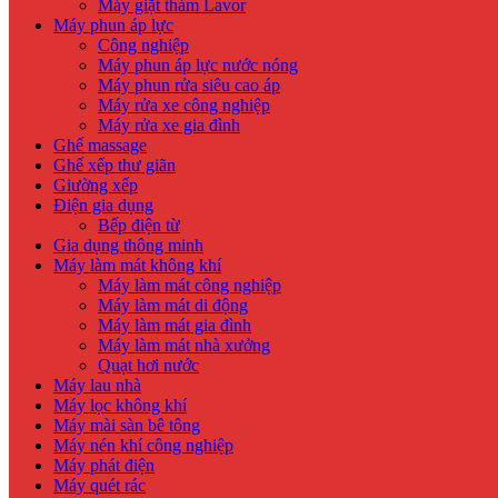
Máy giặt thảm Lavor
Máy phun áp lực
Công nghiệp
Máy phun áp lực nước nóng
Máy phun rửa siêu cao áp
Máy rửa xe công nghiệp
Máy rửa xe gia đình
Ghế massage
Ghế xếp thư giãn
Giường xếp
Điện gia dụng
Bếp điện từ
Gia dụng thông minh
Máy làm mát không khí
Máy làm mát công nghiệp
Máy làm mát di động
Máy làm mát gia đình
Máy làm mát nhà xưởng
Quạt hơi nước
Máy lau nhà
Máy lọc không khí
Máy mài sàn bê tông
Máy nén khí công nghiệp
Máy phát điện
Máy quét rác