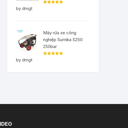
Rated
5
out
by dmgt
of 5
Máy rửa xe công
nghiệp Sumika S250
250bar
Rated
5
out
by dmgt
of 5
IDEO