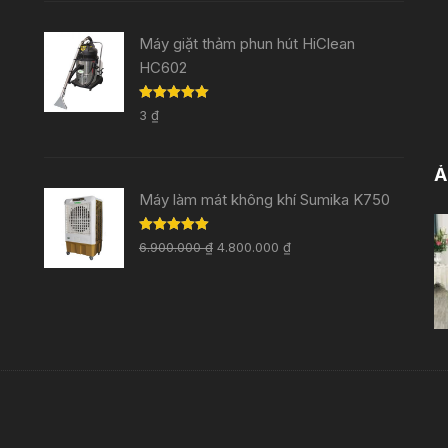
Máy giặt thảm phun hút HiClean
HC602
Rated
5.00
3
₫
out of 5
Ả
Máy làm mát không khí Sumika K750
Rated
5.00
6.900.000
₫
4.800.000
₫
out of 5