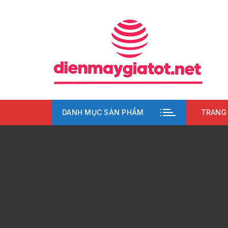
Chuyển
tới
nội
dung
DANH MỤC SẢN PHẨM
TRANG