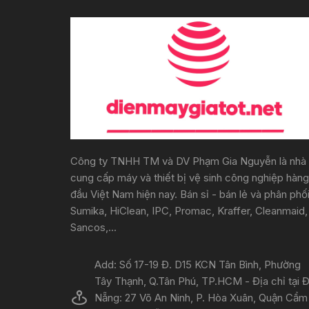
Công ty TNHH TM và DV Phạm Gia Nguyễn là nhà
cung cấp máy và thiết bị vệ sinh công nghiệp hàng
đầu Việt Nam hiện nay. Bán sỉ - bán lẻ và phân phố
Sumika, HiClean, IPC, Promac, Kraffer, Cleanmaid,
Sancos,...
Add: Số 17-19 Đ. D15 KCN Tân Bình, Phường
Tây Thạnh, Q.Tân Phú, TP.HCM - Địa chỉ tại 
Nẵng: 27 Võ An Ninh, P. Hòa Xuân, Quận Cẩm