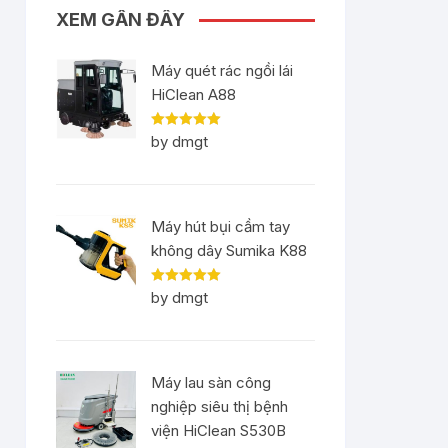
XEM GẦN ĐÂY
Máy quét rác ngồi lái
HiClean A88
Rated
5
out
by dmgt
of 5
Máy hút bụi cầm tay
không dây Sumika K88
Rated
5
out
by dmgt
of 5
Máy lau sàn công
nghiệp siêu thị bệnh
viện HiClean S530B