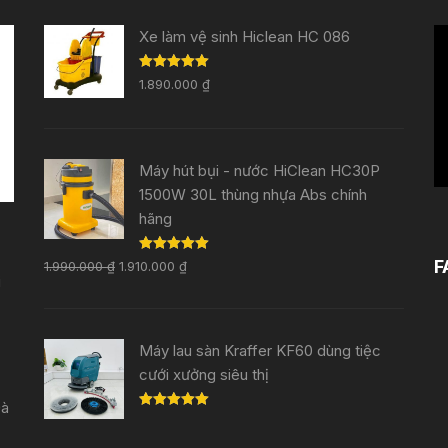
Tr
Xe làm vệ sinh Hiclean HC 086
ch
Rated
5.00
V
1.890.000
₫
out of 5
Máy hút bụi - nước HiClean HC30P
1500W 30L thùng nhựa Abs chính
hãng
Rated
5.00
F
1.990.000
₫
1.910.000
₫
out of 5
i
Máy lau sàn Kraffer KF60 dùng tiệc
cưới xưởng siêu thị
Đà
Rated
5.00
out of 5