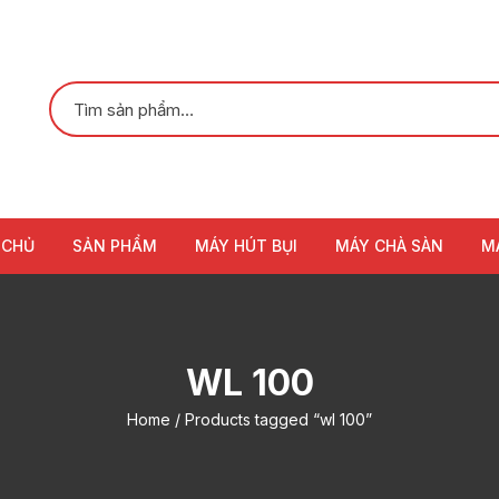
 CHỦ
SẢN PHẨM
MÁY HÚT BỤI
MÁY CHÀ SÀN
M
WL 100
Home
/ Products tagged “wl 100”