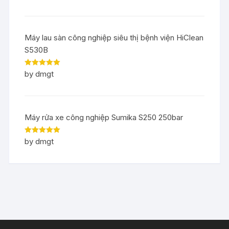
Máy lau sàn công nghiệp siêu thị bệnh viện HiClean
S530B
Rated
5
out
by dmgt
of 5
Máy rửa xe công nghiệp Sumika S250 250bar
Rated
5
out
by dmgt
of 5