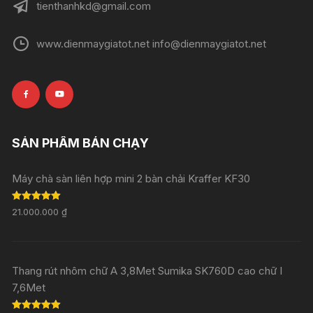
tienthanhkd@gmail.com
www.dienmaygiatot.net info@dienmaygiatot.net
SẢN PHẨM BÁN CHẠY
Máy chà sàn liên hợp mini 2 bàn chải Kraffer KF30
Rated
5.00
21.000.000
₫
out of 5
Thang rút nhôm chữ A 3,8Met Sumika SK760D cao chữ I
7,6Met