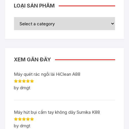
LOẠI SẢN PHẨM
XEM GẦN ĐÂY
Máy quét rác ngồi lái HiClean A88
Rated
5
out
by dmgt
of 5
Máy hút bụi cầm tay không dây Sumika K88
Rated
5
out
by dmgt
of 5