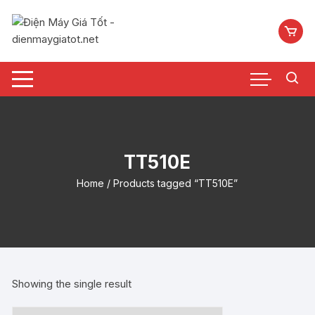
Chuyển
tới
nội
dung
TT510E
Home
/ Products tagged “TT510E”
Showing the single result