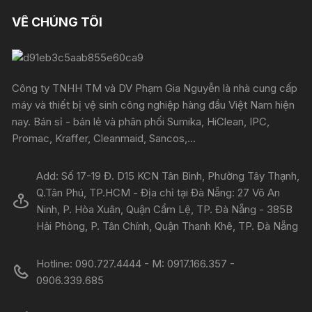
VỀ CHÚNG TÔI
Công ty TNHH TM và DV Phạm Gia Nguyễn là nhà cung cấp
máy và thiết bị vệ sinh công nghiệp hàng đầu Việt Nam hiện
nay. Bán sỉ - bán lẻ và phân phối Sumika, HiClean, IPC,
Promac, Kraffer, Cleanmaid, Sancos,...
Add: Số 17-19 Đ. D15 KCN Tân Bình, Phường Tây Thạnh,
Q.Tân Phú, TP.HCM - Địa chỉ tại Đà Nẵng: 27 Võ An
Ninh, P. Hòa Xuân, Quận Cẩm Lệ, TP. Đà Nẵng - 385B
Hải Phòng, P. Tân Chính, Quận Thanh Khê, TP. Đà Nẵng
Hotline: 090.727.4444 - M: 0917.166.357 -
0906.339.685