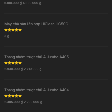
Rated
5.00
5.100.000
₫
4.830.000
₫
out of 5
Máy chà sàn liên hợp HiClean HC50C
Rated
5.00
3
₫
out of 5
Thang nhôm trượt chữ A Jumbo A405
Rated
5.00
2.930.000
₫
2.710.000
₫
out of 5
Thang nhôm trượt chữ A Jumbo A404
Rated
5.00
2.385.000
₫
2.290.000
₫
out of 5