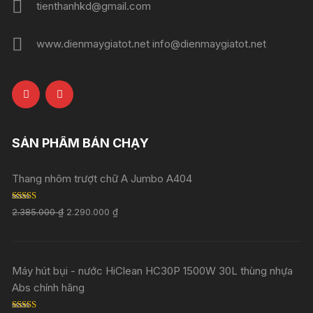
tienthanhkd@gmail.com
www.dienmaygiatot.net info@dienmaygiatot.net
SẢN PHẨM BÁN CHẠY
Thang nhôm trượt chữ A Jumbo A404
Rated
5.00
2.385.000
₫
2.290.000
₫
out of 5
Máy hút bụi - nước HiClean HC30P 1500W 30L thùng nhựa
Abs chính hãng