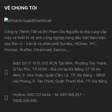
VỀ CHÚNG TÔI
Công ty TNHH TM và DV Phạm Gia Nguyễn là nhà cung cấp
máy và thiết bị vệ sinh công nghiệp hàng đầu Việt Nam hiện
nay. Bán sỉ - bán lẻ và phân phối Sumika, HiClean, IPC,
Promac, Kraffer, Cleanmaid, Sancos,...
Add: Số 17-19 Đ. D15 KCN Tân Bình, Phường Tây Thạnh,
Q.Tân Phú, TP.HCM - Địa chỉ tại Đà Nẵng: 27 Võ An
Ninh, P. Hòa Xuân, Quận Cẩm Lệ, TP. Đà Nẵng - 385B
Hải Phòng, P. Tân Chính, Quận Thanh Khê, TP. Đà Nẵng
Hotline: 090.727.4444 - M: 0917.166.357 -
0906.339.685