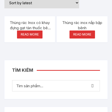
Thùng rác Inox có khay
Thùng rác inox nắp bập
đựng gạt tàn thuốc bên
bênh
trên
READ MORE
READ MORE
TÌM KIẾM