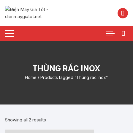
Chuyển
tới
nội
dung
THÙNG RÁC INOX
Home
/ Products tagged “Thùng rác inox”
Showing all 2 results