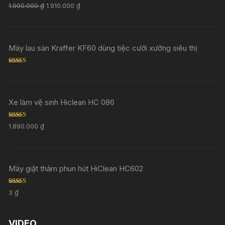
Rated
5.00
1.990.000
₫
1.910.000
₫
out of 5
Máy lau sàn Kraffer KF60 dùng tiệc cưới xưởng siêu thị
Rated
5.00
out of 5
Xe làm vệ sinh Hiclean HC 086
Rated
5.00
1.890.000
₫
out of 5
Máy giặt thảm phun hút HiClean HC602
Rated
5.00
3
₫
out of 5
VIDEO