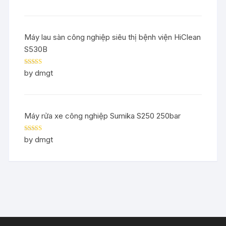
Máy lau sàn công nghiệp siêu thị bệnh viện HiClean
S530B
Rated
5
out
by dmgt
of 5
Máy rửa xe công nghiệp Sumika S250 250bar
Rated
5
out
by dmgt
of 5