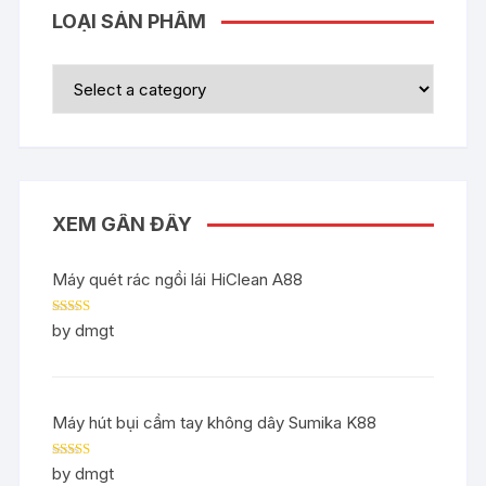
LOẠI SẢN PHẨM
XEM GẦN ĐÂY
Máy quét rác ngồi lái HiClean A88
Rated
5
out
by dmgt
of 5
Máy hút bụi cầm tay không dây Sumika K88
Rated
5
out
by dmgt
of 5