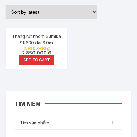
Đang ưu đãi!
Thang rút nhôm Sumika
SK600 dài 6.0m
2.990.000
₫
2.850.000
₫
ADD TO CART
TÌM KIẾM