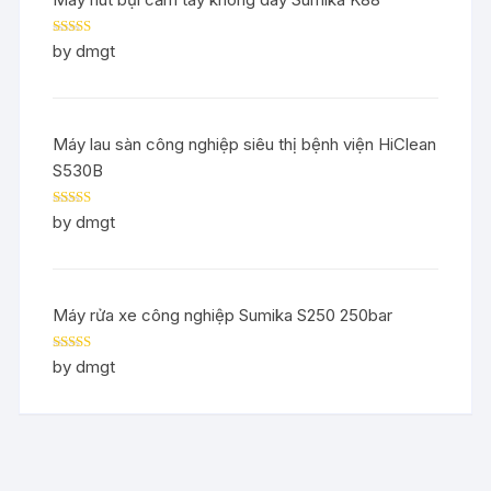
Rated
5
out
by dmgt
of 5
Máy lau sàn công nghiệp siêu thị bệnh viện HiClean
S530B
Rated
5
out
by dmgt
of 5
Máy rửa xe công nghiệp Sumika S250 250bar
Rated
5
out
by dmgt
of 5