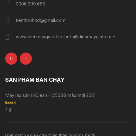
0906.339.685
tienthanhkd@gmail.com
www.dienmaygiatot.net info@dienmaygiatot.net
SẢN PHẨM BÁN CHẠY
Máy lau sàn HiClean HC500B mẫu mới 2021
Rated
5.00
3
₫
out of 5
Ghế mát xa cao cấp toàn thân Sumika A828