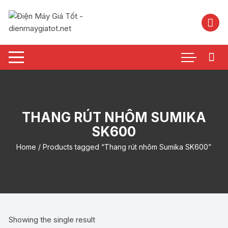
Chuyển
tới
nội
dung
THANG RÚT NHÔM SUMIKA
SK600
Home
/ Products tagged “Thang rút nhôm Sumika SK600”
Showing the single result