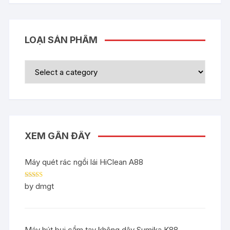
LOẠI SẢN PHẨM
XEM GẦN ĐÂY
Máy quét rác ngồi lái HiClean A88
Rated
5
out
by dmgt
of 5
Máy hút bụi cầm tay không dây Sumika K88