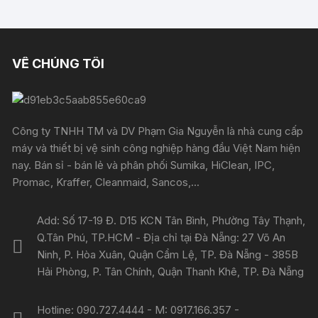
VỀ CHÚNG TÔI
Công ty TNHH TM và DV Phạm Gia Nguyễn là nhà cung cấp
máy và thiết bị vệ sinh công nghiệp hàng đầu Việt Nam hiện
nay. Bán sỉ - bán lẻ và phân phối Sumika, HiClean, IPC,
Promac, Kraffer, Cleanmaid, Sancos,...
Add: Số 17-19 Đ. D15 KCN Tân Bình, Phường Tây Thạnh,
Q.Tân Phú, TP.HCM - Địa chỉ tại Đà Nẵng: 27 Võ An
Ninh, P. Hòa Xuân, Quận Cẩm Lệ, TP. Đà Nẵng - 385B
Hải Phòng, P. Tân Chính, Quận Thanh Khê, TP. Đà Nẵng
Hotline: 090.727.4444 - M: 0917.166.357 -