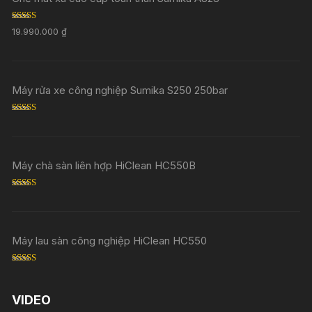
Rated
5.00
19.990.000
₫
out of 5
Máy rửa xe công nghiệp Sumika S250 250bar
Rated
5.00
out of 5
Máy chà sàn liên hợp HiClean HC550B
Rated
5.00
out of 5
Máy lau sàn công nghiệp HiClean HC550
Rated
5.00
out of 5
VIDEO