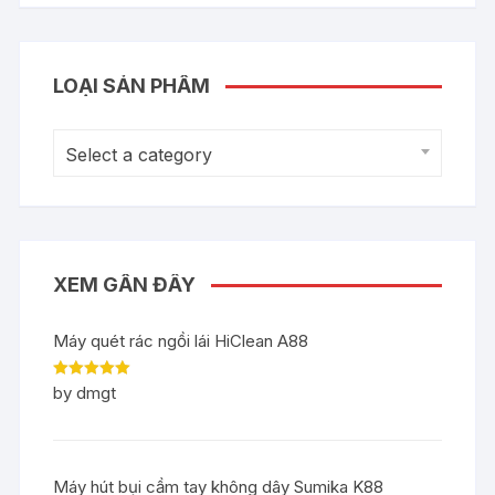
LOẠI SẢN PHẨM
Select a category
XEM GẦN ĐÂY
Máy quét rác ngồi lái HiClean A88
Rated
5
out
by dmgt
of 5
Máy hút bụi cầm tay không dây Sumika K88