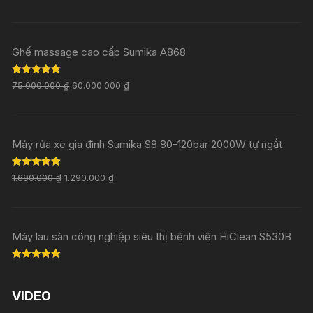
Rated
5.00
out of 5
Ghế massage cao cấp Sumika A868
Rated
5.00
75.000.000
₫
60.000.000
₫
out of 5
Máy rửa xe gia đình Sumika S8 80-120bar 2000W tự ngắt
Rated
5.00
1.690.000
₫
1.290.000
₫
out of 5
Máy lau sàn công nghiệp siêu thị bệnh viện HiClean S530B
Rated
5.00
out of 5
VIDEO