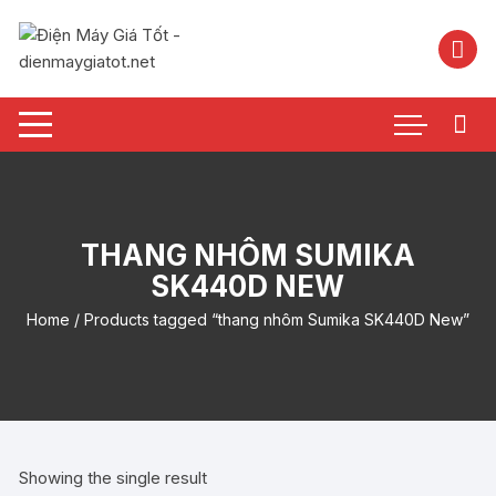
Chuyển
tới
nội
dung
THANG NHÔM SUMIKA
SK440D NEW
Home
/ Products tagged “thang nhôm Sumika SK440D New”
Showing the single result