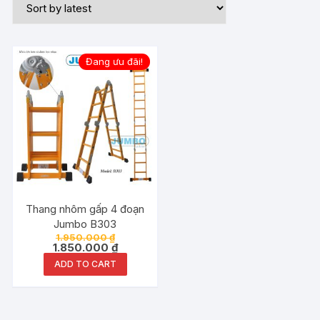
Đang ưu đãi!
Thang nhôm gấp 4 đoạn
Jumbo B303
1.950.000
₫
1.850.000
₫
ADD TO CART