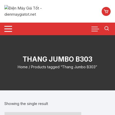
Chuyển
tới
nội
dung
THANG JUMBO B303
Home
/ Products tagged “Thang Jumbo B303”
Showing the single result