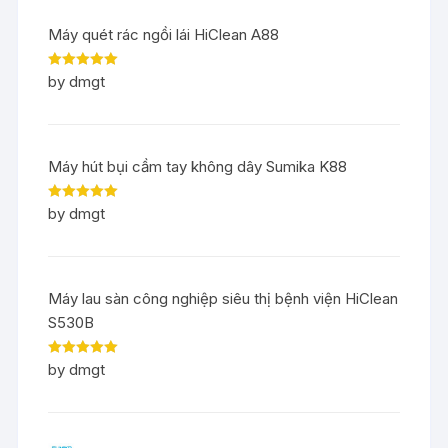
Máy quét rác ngồi lái HiClean A88
Rated
5
out
by dmgt
of 5
Máy hút bụi cầm tay không dây Sumika K88
Rated
5
out
by dmgt
of 5
Máy lau sàn công nghiệp siêu thị bệnh viện HiClean
S530B
Rated
5
out
by dmgt
of 5