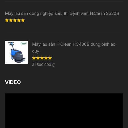
Máy lau sàn công nghiệp siêu thị bệnh viện HiClean S530B
Rated
5.00
out of 5
Máy lau sàn HiClean HC430B dùng bình ac
quy
Rated
5.00
31.500.000
₫
out of 5
VIDEO
Trình
chơi
Video