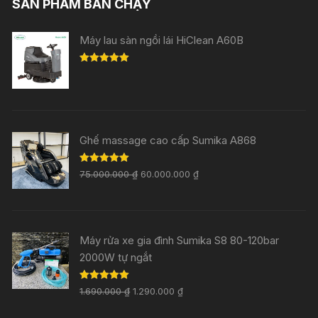
SẢN PHẨM BÁN CHẠY
Máy lau sàn ngồi lái HiClean A60B
Rated
5.00
out of 5
Ghế massage cao cấp Sumika A868
Rated
5.00
75.000.000
₫
60.000.000
₫
out of 5
Máy rửa xe gia đình Sumika S8 80-120bar
2000W tự ngắt
Rated
5.00
1.690.000
₫
1.290.000
₫
out of 5