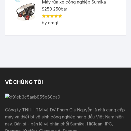
Máy rửa xe công nghiệp Sumika
S250 250bar
Rated
5
out
by dmgt
of 5
VỀ CHÚNG TÔI
Công ty TNHH TM và DV Phạm Gia Nguyễn là nhà cung cấp
máy và thiết bị vệ sinh công nghiệp hàng đầu Việt Nam hiện
nay. Bán sỉ - bán lẻ và phân phối Sumika, HiClean, IPC,
Promac, Kraffer, Cleanmaid, Sancos,...