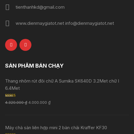
tienthanhkd@gmail.com
www.dienmaygiatot.net info@dienmaygiatot.net
SẢN PHẨM BÁN CHẠY
Thang nhôm rút đôi chữ A Sumika SK640D 3.2Met chữ I
6.4Met
Rated
5.00
4.320.000
₫
4.000.000
₫
out of 5
Máy chà sàn liên hợp mini 2 bàn chải Kraffer KF30