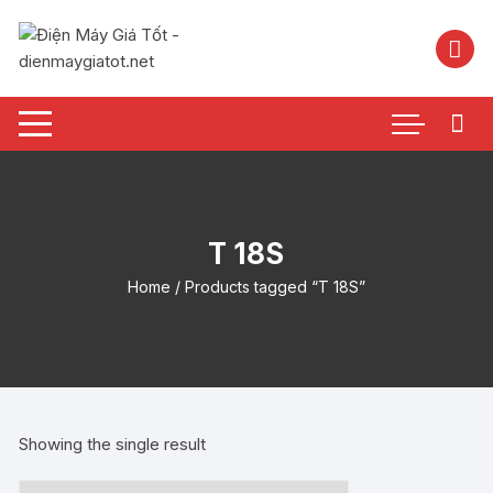
Chuyển
tới
nội
dung
T 18S
Home
/ Products tagged “T 18S”
Showing the single result