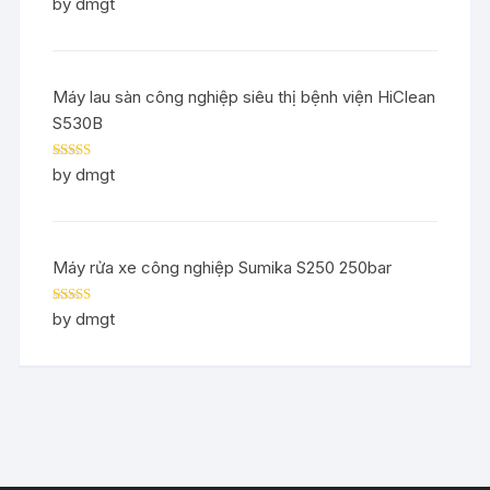
Rated
5
out
by dmgt
of 5
Máy lau sàn công nghiệp siêu thị bệnh viện HiClean
S530B
Rated
5
out
by dmgt
of 5
Máy rửa xe công nghiệp Sumika S250 250bar
Rated
5
out
by dmgt
of 5