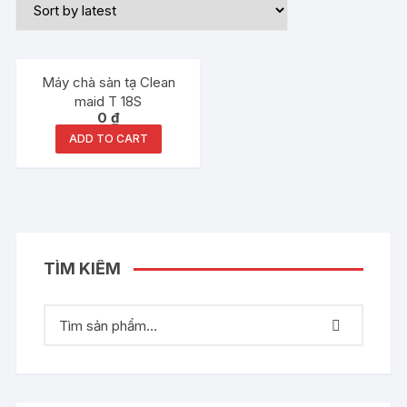
Máy chà sàn tạ Clean
maid T 18S
0
₫
ADD TO CART
TÌM KIẾM