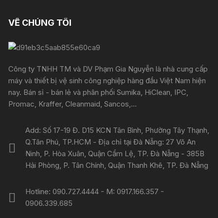
VỀ CHÚNG TÔI
Công ty TNHH TM và DV Phạm Gia Nguyễn là nhà cung cấp
máy và thiết bị vệ sinh công nghiệp hàng đầu Việt Nam hiện
nay. Bán sỉ - bán lẻ và phân phối Sumika, HiClean, IPC,
Promac, Kraffer, Cleanmaid, Sancos,...
Add: Số 17-19 Đ. D15 KCN Tân Bình, Phường Tây Thạnh,
Q.Tân Phú, TP.HCM - Địa chỉ tại Đà Nẵng: 27 Võ An
Ninh, P. Hòa Xuân, Quận Cẩm Lệ, TP. Đà Nẵng - 385B
Hải Phòng, P. Tân Chính, Quận Thanh Khê, TP. Đà Nẵng
Hotline: 090.727.4444 - M: 0917.166.357 -
0906.339.685