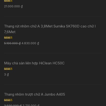
Rated
5.00
21.000.000
₫
out of 5
Thang rút nhôm chữ A 3,8Met Sumika SK760D cao chữ I
7,6Met
Rated
5.00
5.100.000
₫
4.830.000
₫
out of 5
Máy chà sàn liên hợp HiClean HC50C
Rated
5.00
3
₫
out of 5
Thang nhôm trượt chữ A Jumbo A405
Rated
5.00
2.930.000
₫
2.710.000
₫