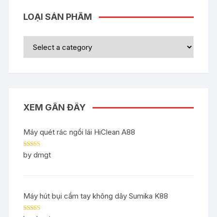
LOẠI SẢN PHẨM
XEM GẦN ĐÂY
Máy quét rác ngồi lái HiClean A88
Rated
5
out
by dmgt
of 5
Máy hút bụi cầm tay không dây Sumika K88