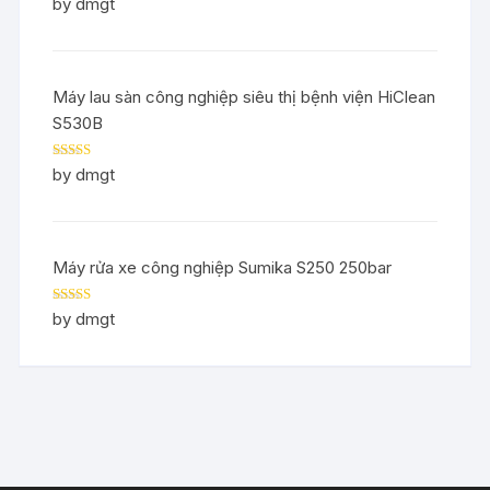
Rated
5
out
by dmgt
of 5
Máy lau sàn công nghiệp siêu thị bệnh viện HiClean
S530B
Rated
5
out
by dmgt
of 5
Máy rửa xe công nghiệp Sumika S250 250bar
Rated
5
out
by dmgt
of 5