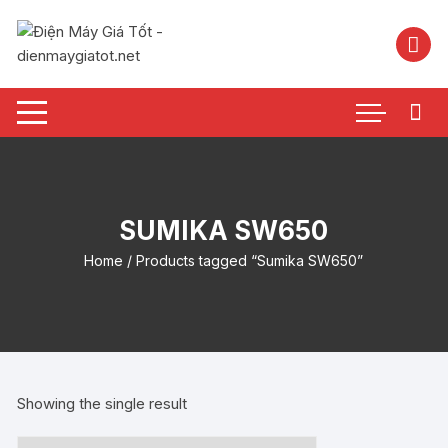
Chuyển
tới
nội
dung
SUMIKA SW650
Home
/ Products tagged “Sumika SW650”
Showing the single result