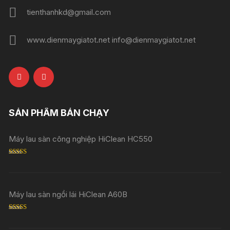
tienthanhkd@gmail.com
www.dienmaygiatot.net info@dienmaygiatot.net
SẢN PHẨM BÁN CHẠY
Máy lau sàn công nghiệp HiClean HC550
Rated
5.00
out of 5
Máy lau sàn ngồi lái HiClean A60B
Rated
5.00
out of 5