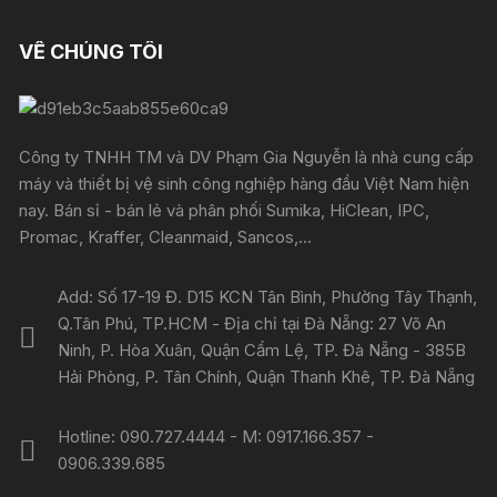
VỀ CHÚNG TÔI
Công ty TNHH TM và DV Phạm Gia Nguyễn là nhà cung cấp
máy và thiết bị vệ sinh công nghiệp hàng đầu Việt Nam hiện
nay. Bán sỉ - bán lẻ và phân phối Sumika, HiClean, IPC,
Promac, Kraffer, Cleanmaid, Sancos,...
Add: Số 17-19 Đ. D15 KCN Tân Bình, Phường Tây Thạnh,
Q.Tân Phú, TP.HCM - Địa chỉ tại Đà Nẵng: 27 Võ An
Ninh, P. Hòa Xuân, Quận Cẩm Lệ, TP. Đà Nẵng - 385B
Hải Phòng, P. Tân Chính, Quận Thanh Khê, TP. Đà Nẵng
Hotline: 090.727.4444 - M: 0917.166.357 -
0906.339.685