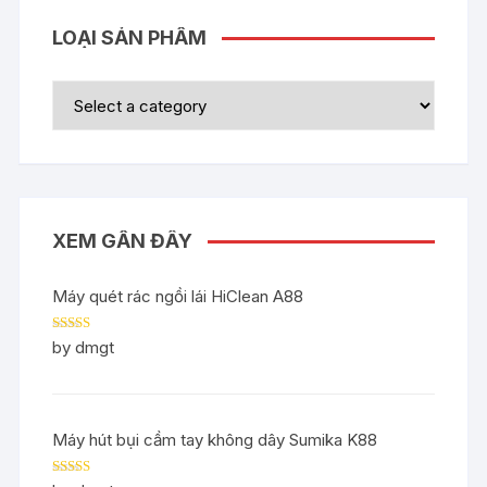
LOẠI SẢN PHẨM
XEM GẦN ĐÂY
Máy quét rác ngồi lái HiClean A88
Rated
5
out
by dmgt
of 5
Máy hút bụi cầm tay không dây Sumika K88