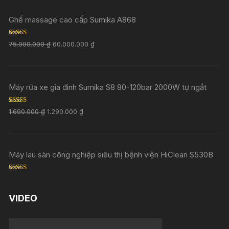
Ghế massage cao cấp Sumika A868
Rated
5.00
75.000.000
₫
60.000.000
₫
out of 5
Máy rửa xe gia đình Sumika S8 80-120bar 2000W tự ngắt
Rated
5.00
1.690.000
₫
1.290.000
₫
out of 5
Máy lau sàn công nghiệp siêu thị bệnh viện HiClean S530B
Rated
5.00
out of 5
VIDEO