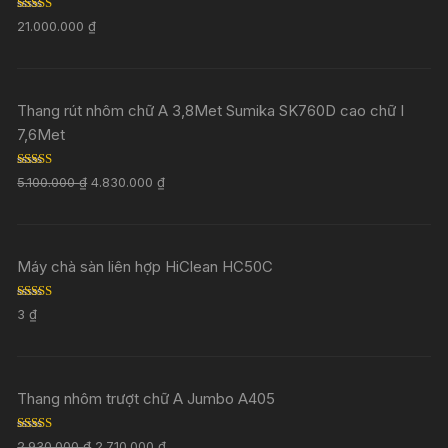
Rated
5.00
21.000.000
₫
out of 5
Thang rút nhôm chữ A 3,8Met Sumika SK760D cao chữ I
7,6Met
Rated
5.00
5.100.000
₫
4.830.000
₫
out of 5
Máy chà sàn liên hợp HiClean HC50C
Rated
5.00
3
₫
out of 5
Thang nhôm trượt chữ A Jumbo A405
Rated
5.00
2.930.000
₫
2.710.000
₫