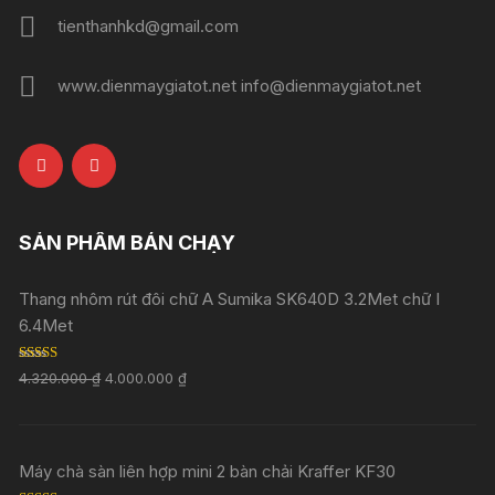
tienthanhkd@gmail.com
www.dienmaygiatot.net info@dienmaygiatot.net
SẢN PHẨM BÁN CHẠY
Thang nhôm rút đôi chữ A Sumika SK640D 3.2Met chữ I
6.4Met
Rated
5.00
4.320.000
₫
4.000.000
₫
out of 5
Máy chà sàn liên hợp mini 2 bàn chải Kraffer KF30