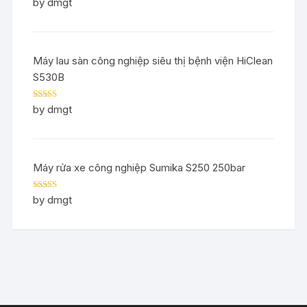
Rated
5
out
by dmgt
of 5
Máy lau sàn công nghiệp siêu thị bệnh viện HiClean
S530B
Rated
5
out
by dmgt
of 5
Máy rửa xe công nghiệp Sumika S250 250bar
Rated
5
out
by dmgt
of 5