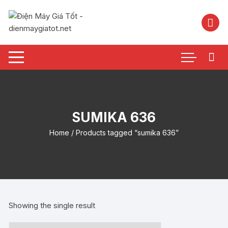
Chuyển
tới
nội
dung
SUMIKA 636
Home
/ Products tagged “sumika 636”
Showing the single result