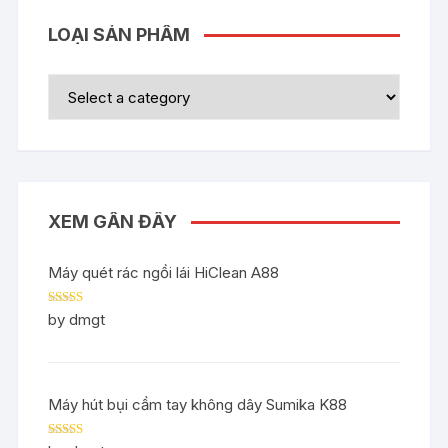
LOẠI SẢN PHẨM
XEM GẦN ĐÂY
Máy quét rác ngồi lái HiClean A88
Rated
5
out
by dmgt
of 5
Máy hút bụi cầm tay không dây Sumika K88