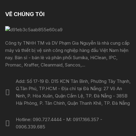
VỀ CHÚNG TÔI
Công ty TNHH TM và DV Phạm Gia Nguyễn là nhà cung cấp
máy và thiết bị vệ sinh công nghiệp hàng đầu Việt Nam hiện
nay. Bán sỉ - bán lẻ và phân phối Sumika, HiClean, IPC,
Promac, Kraffer, Cleanmaid, Sancos,...
Add: Số 17-19 Đ. D15 KCN Tân Bình, Phường Tây Thạnh,
Q.Tân Phú, TP.HCM - Địa chỉ tại Đà Nẵng: 27 Võ An
Ninh, P. Hòa Xuân, Quận Cẩm Lệ, TP. Đà Nẵng - 385B
Hải Phòng, P. Tân Chính, Quận Thanh Khê, TP. Đà Nẵng
Hotline: 090.727.4444 - M: 0917.166.357 -
0906.339.685