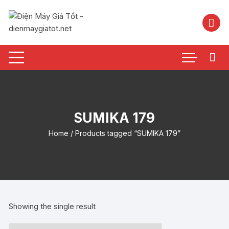
Chuyển
tới
nội
dung
SUMIKA 179
Home
/ Products tagged “SUMIKA 179”
Showing the single result