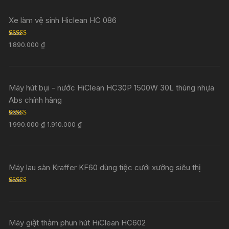
Xe làm vệ sinh Hiclean HC 086
Rated
5.00
1.890.000
₫
out of 5
Máy hút bụi - nước HiClean HC30P 1500W 30L thùng nhựa
Abs chính hãng
Rated
5.00
1.990.000
₫
1.910.000
₫
out of 5
Máy lau sàn Kraffer KF60 dùng tiệc cưới xưởng siêu thị
Rated
5.00
out of 5
Máy giặt thảm phun hút HiClean HC602