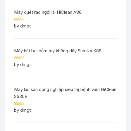
Máy quét rác ngồi lái HiClean A88
Rated
5
out
by dmgt
of 5
Máy hút bụi cầm tay không dây Sumika K88
Rated
5
out
by dmgt
of 5
Máy lau sàn công nghiệp siêu thị bệnh viện HiClean
S530B
Rated
5
out
by dmgt
of 5