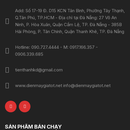
Add: Số 17-19 Đ. D15 KCN Tân Bình, Phường Tây Thạnh,
Q.Tân Phú, TP.HCM - Địa chỉ tại Đà Nẵng: 27 Võ An
Ninh, P. Hòa Xuân, Quận Cẩm Lệ, TP. Đà Nẵng - 385B
Hải Phòng, P. Tân Chính, Quận Thanh Khê, TP. Đà Nẵng
Hotline: 090.727.4444 - M: 0917.166.357 -
0906.339.685
tienthanhkd@gmail.com
www.dienmaygiatot.net info@dienmaygiatot.net
SẢN PHẨM BÁN CHẠY