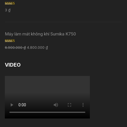
Rated
5.00
3
₫
out of 5
Máy làm mát không khí Sumika K750
Rated
5.00
6.900.000
₫
4.800.000
₫
out of 5
VIDEO