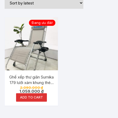
Đang ưu đãi!
Ghế xếp thư giãn Sumika
179 lưới xám khung thép
2.090.000
₫
vuông sơn trắng
1.059.000
₫
ADD TO CART