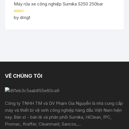
Máy rửa xe công nghiệp Sumika S250 250bar
Rated
5
out
by dmgt
of 5
VỀ CHÚNG TÔI
Công ty TNHH TM và DV Phạm Gia Nguyễn là nhà cung cấp
máy và thiết bị vệ sinh công nghiệp hàng đầu Việt Nam hiện
nay. Bán sỉ - bán lẻ và phân phối Sumika, HiClean, IPC,
Promac, Kraffer, Cleanmaid, Sancos,...