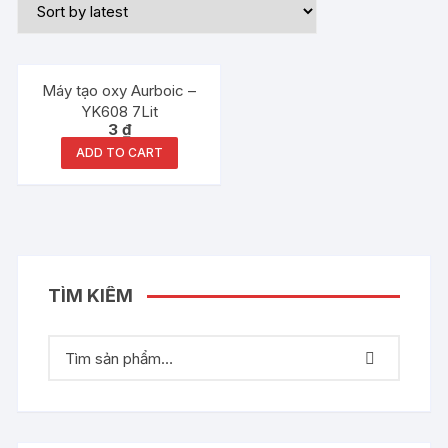
Máy tạo oxy Aurboic –
YK608 7Lit
3
₫
ADD TO CART
TÌM KIẾM