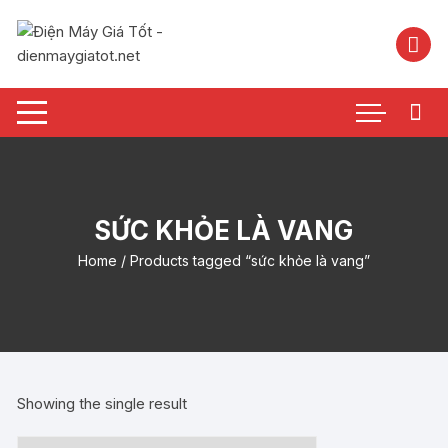
Chuyển
tới
nội
dung
SỨC KHỎE LÀ VANG
Home
/ Products tagged “sức khỏe là vang”
Showing the single result