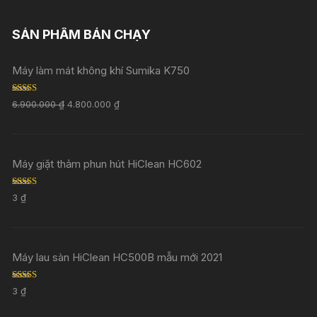
SẢN PHẨM BÁN CHẠY
Máy làm mát không khí Sumika K750
Rated
5.00
6.900.000
₫
4.800.000
₫
out of 5
Máy giặt thảm phun hút HiClean HC602
Rated
5.00
3
₫
out of 5
Máy lau sàn HiClean HC500B mẫu mới 2021
Rated
5.00
3
₫
out of 5