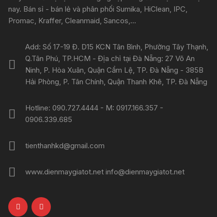
nay. Bán sỉ - bán lẻ và phân phối Sumika, HiClean, IPC,
Promac, Kraffer, Cleanmaid, Sancos,...
Add: Số 17-19 Đ. D15 KCN Tân Bình, Phường Tây Thạnh,
Q.Tân Phú, TP.HCM - Địa chỉ tại Đà Nẵng: 27 Võ An
Ninh, P. Hòa Xuân, Quận Cẩm Lệ, TP. Đà Nẵng - 385B
Hải Phòng, P. Tân Chính, Quận Thanh Khê, TP. Đà Nẵng
Hotline: 090.727.4444 - M: 0917.166.357 -
0906.339.685
tienthanhkd@gmail.com
www.dienmaygiatot.net info@dienmaygiatot.net