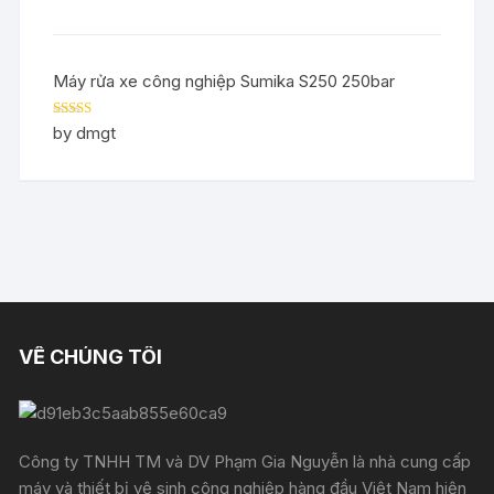
Máy rửa xe công nghiệp Sumika S250 250bar
Rated
5
out
by dmgt
of 5
VỀ CHÚNG TÔI
Công ty TNHH TM và DV Phạm Gia Nguyễn là nhà cung cấp
máy và thiết bị vệ sinh công nghiệp hàng đầu Việt Nam hiện