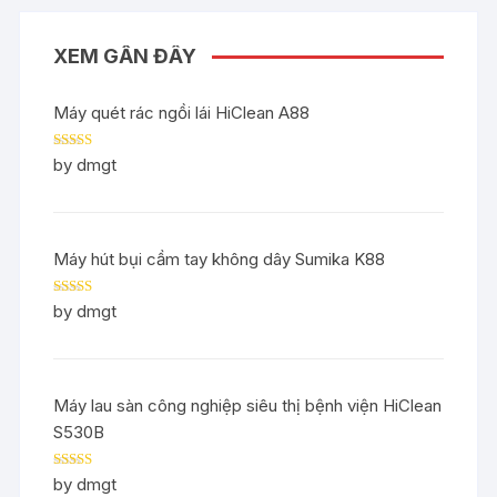
XEM GẦN ĐÂY
Máy quét rác ngồi lái HiClean A88
Rated
5
out
by dmgt
of 5
Máy hút bụi cầm tay không dây Sumika K88
Rated
5
out
by dmgt
of 5
Máy lau sàn công nghiệp siêu thị bệnh viện HiClean
S530B
Rated
5
out
by dmgt
of 5