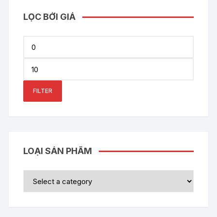
LỌC BỞI GIÁ
Min
price
Max
price
FILTER
LOẠI SẢN PHẨM