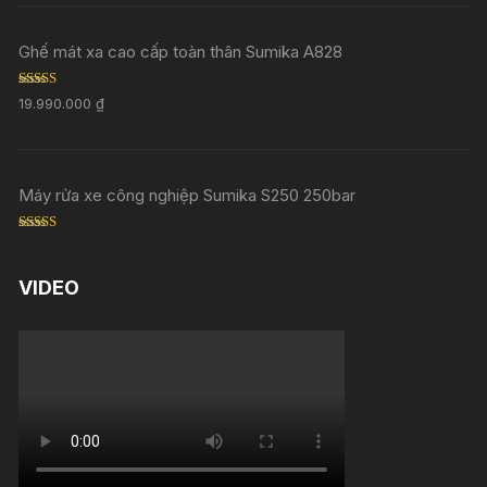
Ghế mát xa cao cấp toàn thân Sumika A828
Rated
5.00
19.990.000
₫
out of 5
Máy rửa xe công nghiệp Sumika S250 250bar
Rated
5.00
out of 5
VIDEO