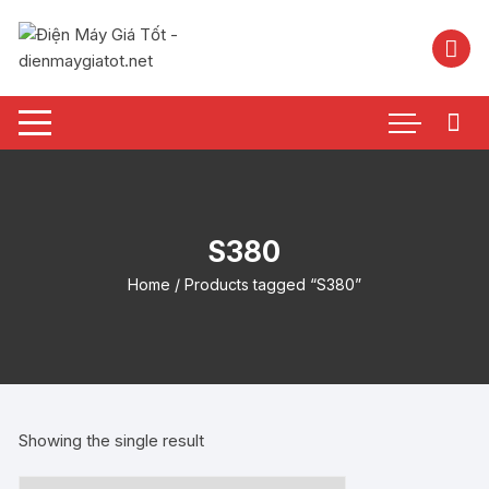
Chuyển
tới
nội
dung
S380
Home
/ Products tagged “S380”
Showing the single result