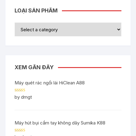
LOẠI SẢN PHẨM
XEM GẦN ĐÂY
Máy quét rác ngồi lái HiClean A88
Rated
5
out
by dmgt
of 5
Máy hút bụi cầm tay không dây Sumika K88