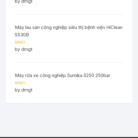
Rated
5
out
by dmgt
of 5
Máy lau sàn công nghiệp siêu thị bệnh viện HiClean
S530B
Rated
5
out
by dmgt
of 5
Máy rửa xe công nghiệp Sumika S250 250bar
Rated
5
out
by dmgt
of 5