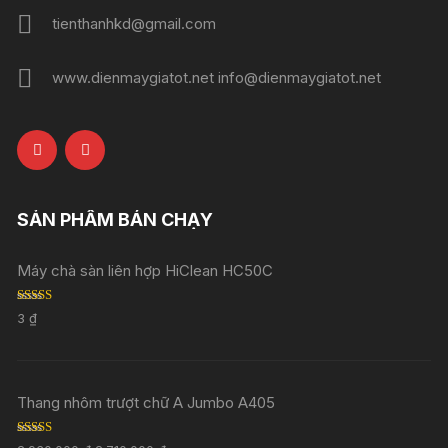
tienthanhkd@gmail.com
www.dienmaygiatot.net info@dienmaygiatot.net
SẢN PHẨM BÁN CHẠY
Máy chà sàn liên hợp HiClean HC50C
Rated
5.00
3
₫
out of 5
Thang nhôm trượt chữ A Jumbo A405
Rated
5.00