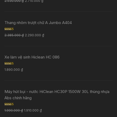
2.930.000
₫
2.710.000
₫
out of 5
Thang nhôm trượt chữ A Jumbo A404
Rated
5.00
2.385.000
₫
2.290.000
₫
out of 5
Xe làm vệ sinh Hiclean HC 086
Rated
5.00
1.890.000
₫
out of 5
Máy hút bụi - nước HiClean HC30P 1500W 30L thùng nhựa
Abs chính hãng
Rated
5.00
1.990.000
₫
1.910.000
₫
out of 5