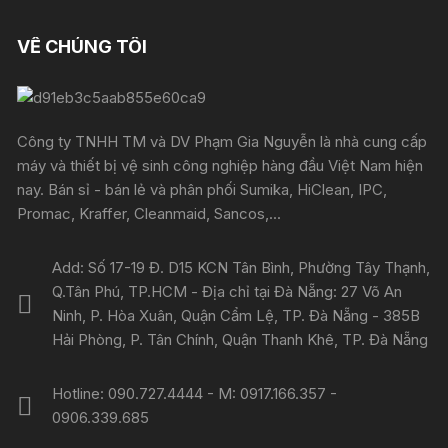
VỀ CHÚNG TÔI
Công ty TNHH TM và DV Phạm Gia Nguyễn là nhà cung cấp
máy và thiết bị vệ sinh công nghiệp hàng đầu Việt Nam hiện
nay. Bán sỉ - bán lẻ và phân phối Sumika, HiClean, IPC,
Promac, Kraffer, Cleanmaid, Sancos,...
Add: Số 17-19 Đ. D15 KCN Tân Bình, Phường Tây Thạnh,
Q.Tân Phú, TP.HCM - Địa chỉ tại Đà Nẵng: 27 Võ An
Ninh, P. Hòa Xuân, Quận Cẩm Lệ, TP. Đà Nẵng - 385B
Hải Phòng, P. Tân Chính, Quận Thanh Khê, TP. Đà Nẵng
Hotline: 090.727.4444 - M: 0917.166.357 -
0906.339.685