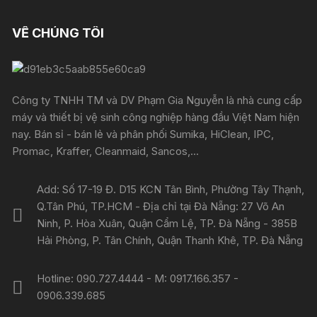
VỀ CHÚNG TÔI
Công ty TNHH TM và DV Phạm Gia Nguyễn là nhà cung cấp
máy và thiết bị vệ sinh công nghiệp hàng đầu Việt Nam hiện
nay. Bán sỉ - bán lẻ và phân phối Sumika, HiClean, IPC,
Promac, Kraffer, Cleanmaid, Sancos,...
Add: Số 17-19 Đ. D15 KCN Tân Bình, Phường Tây Thạnh,
Q.Tân Phú, TP.HCM - Địa chỉ tại Đà Nẵng: 27 Võ An
Ninh, P. Hòa Xuân, Quận Cẩm Lệ, TP. Đà Nẵng - 385B
Hải Phòng, P. Tân Chính, Quận Thanh Khê, TP. Đà Nẵng
Hotline: 090.727.4444 - M: 0917.166.357 -
0906.339.685