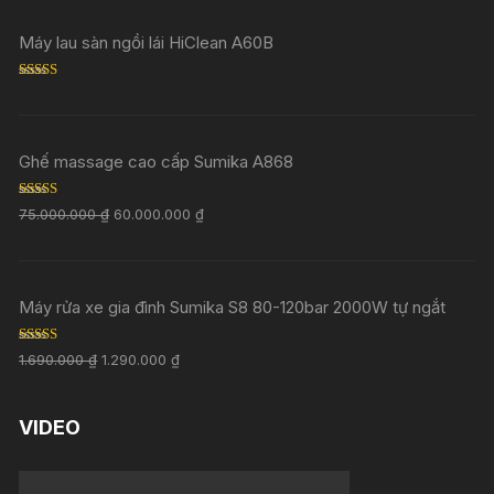
Máy lau sàn ngồi lái HiClean A60B
Rated
5.00
out of 5
Ghế massage cao cấp Sumika A868
Rated
5.00
75.000.000
₫
60.000.000
₫
out of 5
Máy rửa xe gia đình Sumika S8 80-120bar 2000W tự ngắt
Rated
5.00
1.690.000
₫
1.290.000
₫
out of 5
VIDEO