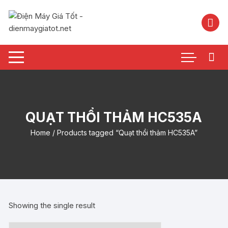
Chuyển
tới
nội
dung
QUẠT THỔI THẢM HC535A
Home
/ Products tagged “Quạt thổi thảm HC535A”
Showing the single result