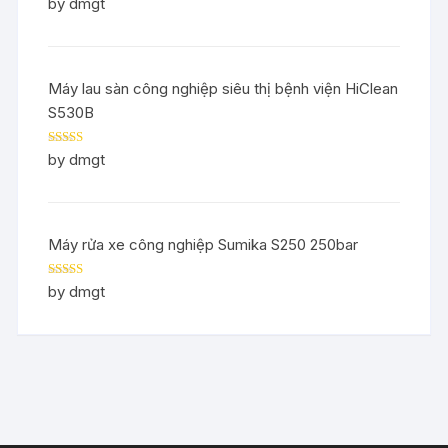
Rated
5
out
by dmgt
of 5
Máy lau sàn công nghiệp siêu thị bệnh viện HiClean
S530B
Rated
5
out
by dmgt
of 5
Máy rửa xe công nghiệp Sumika S250 250bar
Rated
5
out
by dmgt
of 5