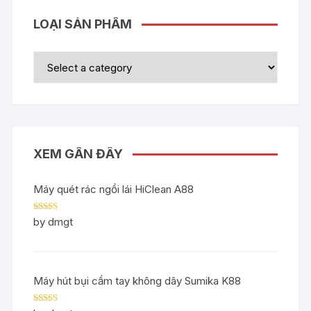
LOẠI SẢN PHẨM
XEM GẦN ĐÂY
Máy quét rác ngồi lái HiClean A88
Rated
5
out
by dmgt
of 5
Máy hút bụi cầm tay không dây Sumika K88