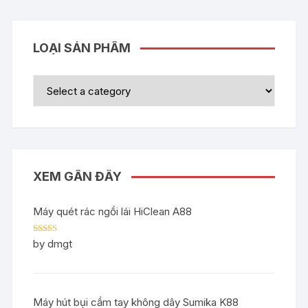
LOẠI SẢN PHẨM
XEM GẦN ĐÂY
Máy quét rác ngồi lái HiClean A88
Rated
5
out
by dmgt
of 5
Máy hút bụi cầm tay không dây Sumika K88