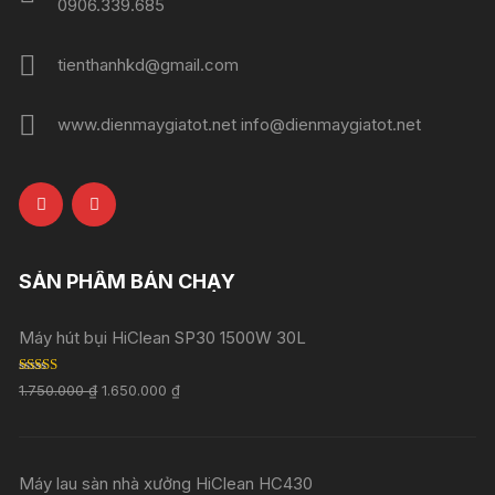
0906.339.685
tienthanhkd@gmail.com
www.dienmaygiatot.net info@dienmaygiatot.net
SẢN PHẨM BÁN CHẠY
Máy hút bụi HiClean SP30 1500W 30L
Rated
5.00
1.750.000
₫
1.650.000
₫
out of 5
Máy lau sàn nhà xưởng HiClean HC430