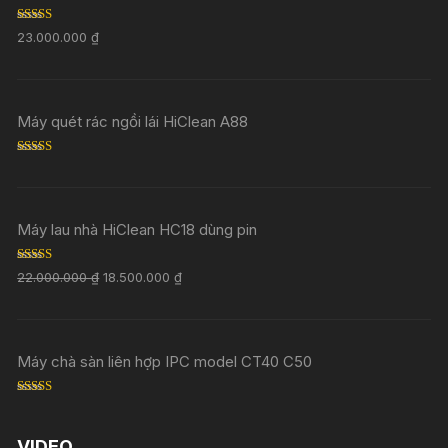
Rated
5.00
23.000.000
₫
out of 5
Máy quét rác ngồi lái HiClean A88
Rated
5.00
out of 5
Máy lau nhà HiClean HC18 dùng pin
Rated
5.00
22.000.000
₫
18.500.000
₫
out of 5
Máy chà sàn liên hợp IPC model CT40 C50
Rated
5.00
out of 5
VIDEO