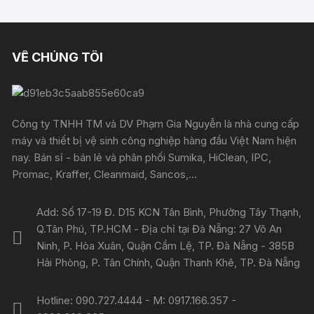
VỀ CHÚNG TÔI
Công ty TNHH TM và DV Phạm Gia Nguyễn là nhà cung cấp
máy và thiết bị vệ sinh công nghiệp hàng đầu Việt Nam hiện
nay. Bán sỉ - bán lẻ và phân phối Sumika, HiClean, IPC,
Promac, Kraffer, Cleanmaid, Sancos,...
Add: Số 17-19 Đ. D15 KCN Tân Bình, Phường Tây Thạnh,
Q.Tân Phú, TP.HCM - Địa chỉ tại Đà Nẵng: 27 Võ An
Ninh, P. Hòa Xuân, Quận Cẩm Lệ, TP. Đà Nẵng - 385B
Hải Phòng, P. Tân Chính, Quận Thanh Khê, TP. Đà Nẵng
Hotline: 090.727.4444 - M: 0917.166.357 -