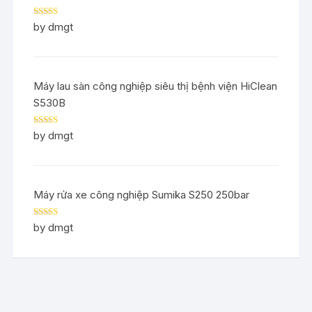
Rated
5
out
by dmgt
of 5
Máy lau sàn công nghiệp siêu thị bệnh viện HiClean
S530B
Rated
5
out
by dmgt
of 5
Máy rửa xe công nghiệp Sumika S250 250bar
Rated
5
out
by dmgt
of 5