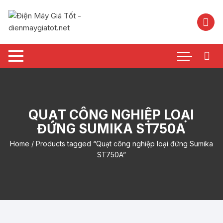
Chuyển
tới
nội
dung
QUẠT CÔNG NGHIỆP LOẠI
ĐỨNG SUMIKA ST750A
Home
/ Products tagged “Quạt công nghiệp loại đứng Sumika
ST750A”