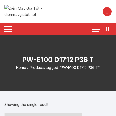
Chuyển
tới
nội
dung
PW-E100 D1712 P36 T
Home
/ Products tagged “PW-E100 D1712 P36 T”
Showing the single result