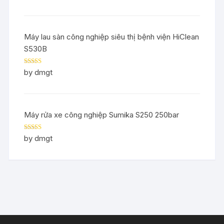
Máy lau sàn công nghiệp siêu thị bệnh viện HiClean
S530B
Rated
5
out
by dmgt
of 5
Máy rửa xe công nghiệp Sumika S250 250bar
Rated
5
out
by dmgt
of 5