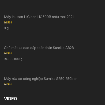
Máy lau sàn HiClean HC500B mẫu mới 2021
Rated
5.00
3
₫
out of 5
Ghế mát xa cao cấp toàn thân Sumika A828
Rated
5.00
19.990.000
₫
out of 5
Máy rửa xe công nghiệp Sumika S250 250bar
Rated
5.00
out of 5
VIDEO