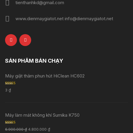
tienthanhkd@gmail.com
www.dienmaygiatot.net info@dienmaygiatot.net
SẢN PHẨM BÁN CHẠY
Máy giặt thảm phun hút HiClean HC602
Rated
5.00
3
₫
out of 5
Máy làm mát không khí Sumika K750
Rated
5.00
6.900.000
₫
4.800.000
₫
out of 5