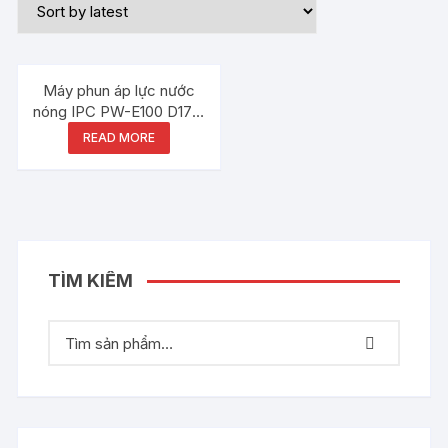
Máy phun áp lực nước
nóng IPC PW-E100 D1712
P36 T
READ MORE
TÌM KIẾM