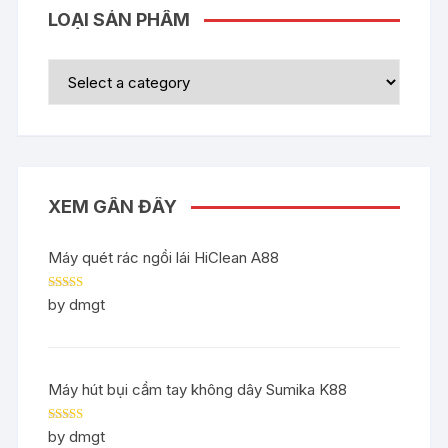
LOẠI SẢN PHẨM
XEM GẦN ĐÂY
Máy quét rác ngồi lái HiClean A88
Rated
5
out
by dmgt
of 5
Máy hút bụi cầm tay không dây Sumika K88
Rated
5
out
by dmgt
of 5