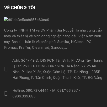
VỀ CHÚNG TÔI
Công ty TNHH TM và DV Phạm Gia Nguyễn là nhà cung cấp
máy và thiết bị vệ sinh công nghiệp hàng đầu Việt Nam hiện
nay. Bán sỉ - bán lẻ và phân phối Sumika, HiClean, IPC,
Promac, Kraffer, Cleanmaid, Sancos,...
Add: Số 17-19 Đ. D15 KCN Tân Bình, Phường Tây Thạnh,
Q.Tân Phú, TP.HCM - Địa chỉ tại Đà Nẵng: 27 Võ An
Ninh, P. Hòa Xuân, Quận Cẩm Lệ, TP. Đà Nẵng - 385B
Hải Phòng, P. Tân Chính, Quận Thanh Khê, TP. Đà Nẵng
Hotline: 090.727.4444 - M: 0917.166.357 -
0906.339.685