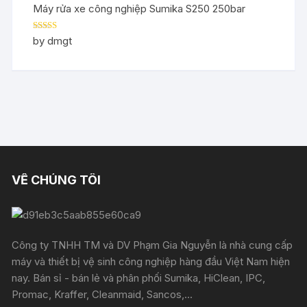
Máy rửa xe công nghiệp Sumika S250 250bar
Rated
5
out
by dmgt
of 5
VỀ CHÚNG TÔI
Công ty TNHH TM và DV Phạm Gia Nguyễn là nhà cung cấp
máy và thiết bị vệ sinh công nghiệp hàng đầu Việt Nam hiện
nay. Bán sỉ - bán lẻ và phân phối Sumika, HiClean, IPC,
Promac, Kraffer, Cleanmaid, Sancos,...