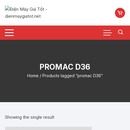
Chuyển
tới
nội
dung
PROMAC D36
Home
/ Products tagged “promac D36”
Showing the single result