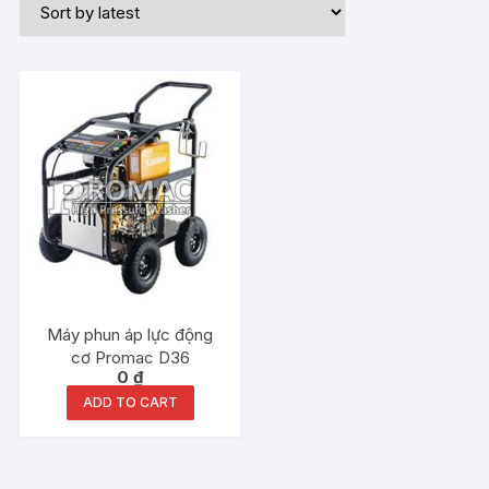
Máy phun áp lực động
cơ Promac D36
0
₫
ADD TO CART