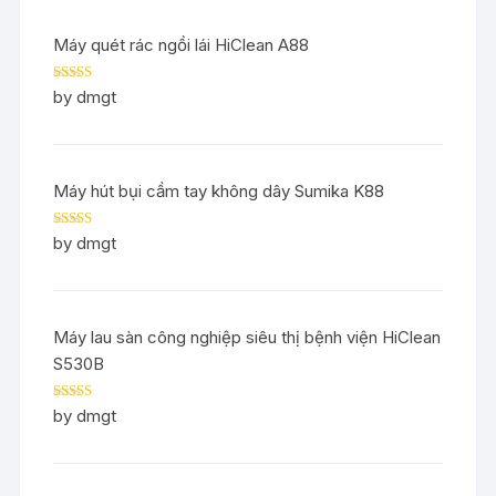
Máy quét rác ngồi lái HiClean A88
Rated
5
out
by dmgt
of 5
Máy hút bụi cầm tay không dây Sumika K88
Rated
5
out
by dmgt
of 5
Máy lau sàn công nghiệp siêu thị bệnh viện HiClean
S530B
Rated
5
out
by dmgt
of 5