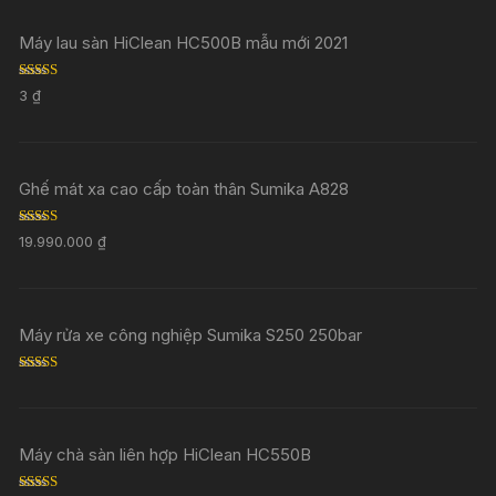
Máy lau sàn HiClean HC500B mẫu mới 2021
Rated
5.00
3
₫
out of 5
Ghế mát xa cao cấp toàn thân Sumika A828
Rated
5.00
19.990.000
₫
out of 5
Máy rửa xe công nghiệp Sumika S250 250bar
Rated
5.00
out of 5
Máy chà sàn liên hợp HiClean HC550B