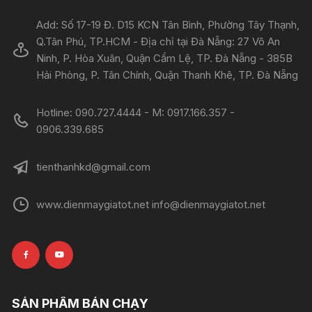
Add: Số 17-19 Đ. D15 KCN Tân Bình, Phường Tây Thạnh,
Q.Tân Phú, TP.HCM - Địa chỉ tại Đà Nẵng: 27 Võ An
Ninh, P. Hòa Xuân, Quận Cẩm Lệ, TP. Đà Nẵng - 385B
Hải Phòng, P. Tân Chính, Quận Thanh Khê, TP. Đà Nẵng
Hotline: 090.727.4444 - M: 0917.166.357 -
0906.339.685
tienthanhkd@gmail.com
www.dienmaygiatot.net info@dienmaygiatot.net
SẢN PHẨM BÁN CHẠY