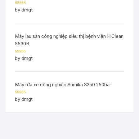
Rated
5
out
by dmgt
of 5
Máy lau sàn công nghiệp siêu thị bệnh viện HiClean
S530B
Rated
5
out
by dmgt
of 5
Máy rửa xe công nghiệp Sumika S250 250bar
Rated
5
out
by dmgt
of 5