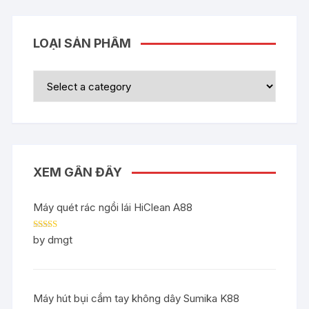
LOẠI SẢN PHẨM
XEM GẦN ĐÂY
Máy quét rác ngồi lái HiClean A88
Rated
5
out
by dmgt
of 5
Máy hút bụi cầm tay không dây Sumika K88