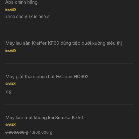
Abs chính hãng
Rated
5.00
1.990.000
₫
1.910.000
₫
out of 5
Máy lau sàn Kraffer KF60 dùng tiệc cưới xưởng siêu thị
Rated
5.00
out of 5
Máy giặt thảm phun hút HiClean HC602
Rated
5.00
3
₫
out of 5
Máy làm mát không khí Sumika K750
Rated
5.00
6.900.000
₫
4.800.000
₫
out of 5