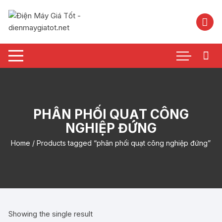
Chuyển
tới
nội
dung
PHÂN PHỐI QUẠT CÔNG
NGHIỆP ĐỨNG
Home
/ Products tagged “phân phối quạt công nghiệp đứng”
Showing the single result