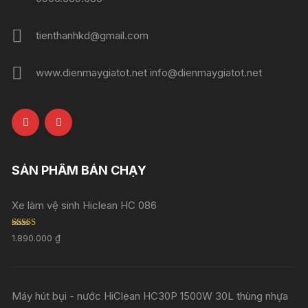
tienthanhkd@gmail.com
www.dienmaygiatot.net info@dienmaygiatot.net
SẢN PHẨM BÁN CHẠY
Xe làm vệ sinh Hiclean HC 086
Rated
5.00
1.890.000
₫
out of 5
Máy hút bụi - nước HiClean HC30P 1500W 30L thùng nhựa