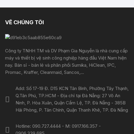
VỀ CHÚNG TÔI
Công ty TNHH TM và DV Phạm Gia Nguyễn là nhà cung cấp
máy và thiết bị vệ sinh công nghiệp hàng đầu Việt Nam hiện
nay. Bán sỉ - bán lẻ và phân phối Sumika, HiClean, IPC,
Promac, Kraffer, Cleanmaid, Sancos,...
Add: Số 17-19 Đ. D15 KCN Tân Bình, Phường Tây Thạnh,
Q.Tân Phú, TP.HCM - Địa chỉ tại Đà Nẵng: 27 Võ An
Ninh, P. Hòa Xuân, Quận Cẩm Lệ, TP. Đà Nẵng - 385B
Hải Phòng, P. Tân Chính, Quận Thanh Khê, TP. Đà Nẵng
Hotline: 090.727.4444 - M: 0917.166.357 -
0906.339.685