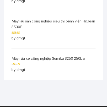
Rated
5
out
by dmgt
of 5
Máy lau sàn công nghiệp siêu thị bệnh viện HiClean
S530B
Rated
5
out
by dmgt
of 5
Máy rửa xe công nghiệp Sumika S250 250bar
Rated
5
out
by dmgt
of 5