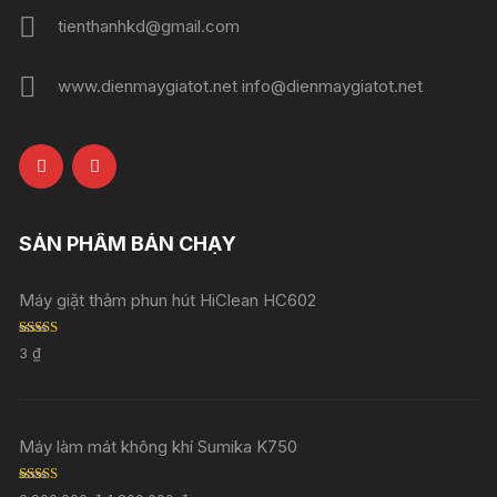
tienthanhkd@gmail.com
www.dienmaygiatot.net info@dienmaygiatot.net
SẢN PHẨM BÁN CHẠY
Máy giặt thảm phun hút HiClean HC602
Rated
5.00
3
₫
out of 5
Máy làm mát không khí Sumika K750
Rated
5.00