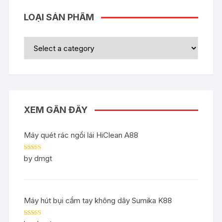
LOẠI SẢN PHẨM
XEM GẦN ĐÂY
Máy quét rác ngồi lái HiClean A88
Rated
5
out
by dmgt
of 5
Máy hút bụi cầm tay không dây Sumika K88