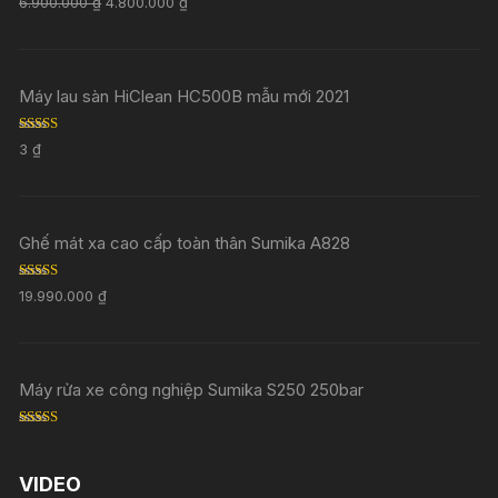
6.900.000
₫
4.800.000
₫
out of 5
Máy lau sàn HiClean HC500B mẫu mới 2021
Rated
5.00
3
₫
out of 5
Ghế mát xa cao cấp toàn thân Sumika A828
Rated
5.00
19.990.000
₫
out of 5
Máy rửa xe công nghiệp Sumika S250 250bar
Rated
5.00
out of 5
VIDEO