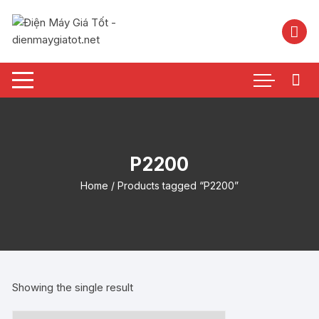
Chuyển
tới
nội
dung
P2200
Home
/ Products tagged “P2200”
Showing the single result