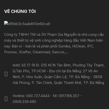
VỀ CHÚNG TÔI
Công ty TNHH TM và DV Phạm Gia Nguyễn là nhà cung cấp
máy và thiết bị vệ sinh công nghiệp hàng đầu Việt Nam hiện
nay. Bán sỉ - bán lẻ và phân phối Sumika, HiClean, IPC,
Promac, Kraffer, Cleanmaid, Sancos,...
Add: Số 17-19 Đ. D15 KCN Tân Bình, Phường Tây Thạnh,
Q.Tân Phú, TP.HCM - Địa chỉ tại Đà Nẵng: 27 Võ An
Ninh, P. Hòa Xuân, Quận Cẩm Lệ, TP. Đà Nẵng - 385B
Hải Phòng, P. Tân Chính, Quận Thanh Khê, TP. Đà Nẵng
Hotline: 090.727.4444 - M: 0917.166.357 -
0906.339.685